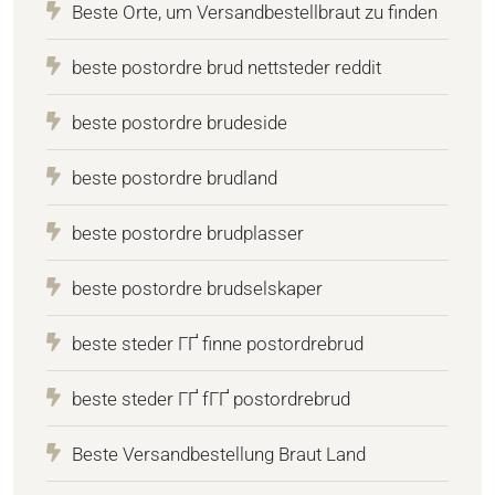
Beste Orte, um Versandbestellbraut zu finden
beste postordre brud nettsteder reddit
beste postordre brudeside
beste postordre brudland
beste postordre brudplasser
beste postordre brudselskaper
beste steder ГҐ finne postordrebrud
beste steder ГҐ fГҐ postordrebrud
Beste Versandbestellung Braut Land