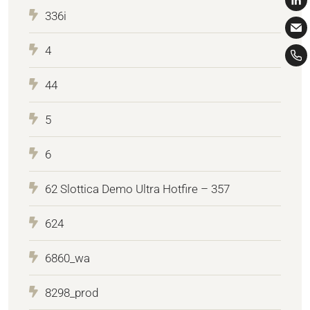
336i
4
44
5
6
62 Slottica Demo Ultra Hotfire – 357
624
6860_wa
8298_prod