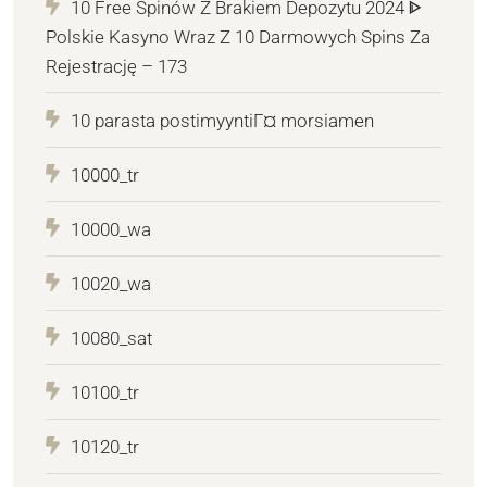
10 Free Spinów Z Brakiem Depozytu 2024 ᐈ
Polskie Kasyno Wraz Z 10 Darmowych Spins Za
Rejestrację – 173
10 parasta postimyyntiГ¤ morsiamen
10000_tr
10000_wa
10020_wa
10080_sat
10100_tr
10120_tr