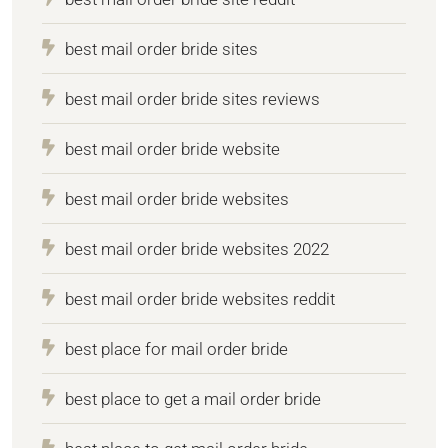
best mail order bride sites
best mail order bride sites reviews
best mail order bride website
best mail order bride websites
best mail order bride websites 2022
best mail order bride websites reddit
best place for mail order bride
best place to get a mail order bride