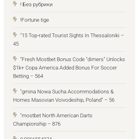
! Без рубрики
!Fortune tige
"15 Top-rated Tourist Sights In Thessaloniki –
45
"Fresh Mostbet Bonus Code "dimers" Unlocks
$1k+ Copa America Added Bonus For Soccer
Betting – 564
"gmina Nowa Sucha Accommodations &
Homes Masovian Voivodeship, Poland" – 56
"mostbet North American Darts
Championship – 876