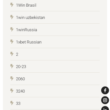
1Win Brasil
1win uzbekistan
1winRussia
1xbet Russian
2
20-23
2060
3240
33