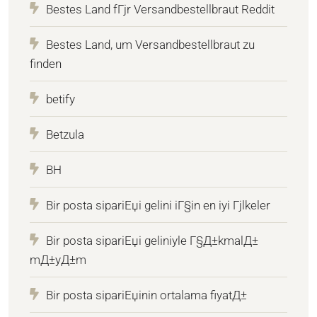
Bestes Land fГјr Versandbestellbraut Reddit
Bestes Land, um Versandbestellbraut zu
finden
betify
Betzula
BH
Bir posta sipariЕџi gelini iГ§in en iyi Гјlkeler
Bir posta sipariЕџi geliniyle Г§Д±kmalД±
mД±yД±m
Bir posta sipariЕџinin ortalama fiyatД±