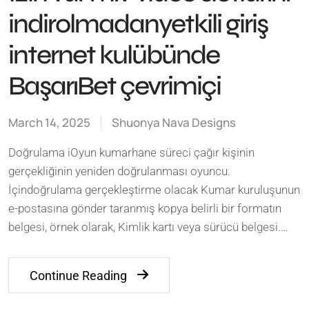
indirolmadanyetkili giriş
internet kulübünde
BaşarıBet çevrimiçi
March 14, 2025
Shuonya Nava Designs
Doğrulama iOyun kumarhane süreci çağır kişinin
gerçekliğinin yeniden doğrulanması oyuncu.
İçindoğrulama gerçekleştirme olacak Kumar kuruluşunun
e-postasına gönder taranmış kopya belirli bir formatın
belgesi, örnek olarak, Kimlik kartı veya sürücü belgesi.…
Continue Reading