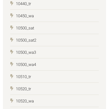
10440_tr
10450_wa
10500_sat
10500_sat2
10500_wa3
10500_wa4
10510_tr
10520_tr
10520_wa