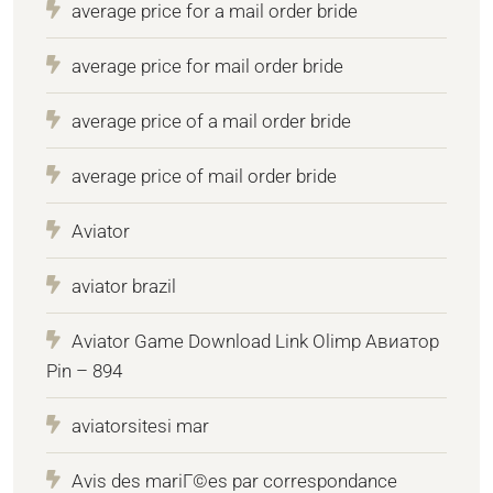
average price for a mail order bride
average price for mail order bride
average price of a mail order bride
average price of mail order bride
Aviator
aviator brazil
Aviator Game Download Link Olimp Авиатор
Pin – 894
aviatorsitesi mar
Avis des mariГ©es par correspondance