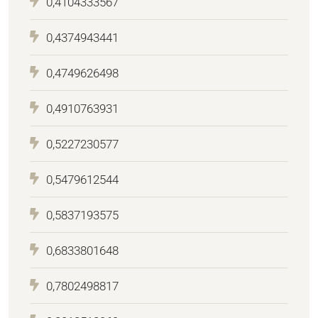
0,4104333567
0,4374943441
0,4749626498
0,4910763931
0,5227230577
0,5479612544
0,5837193575
0,6833801648
0,7802498817