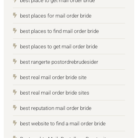
best place to get mail order bride
best places for mail order bride
best places to find mail order bride
best places to get mail order bride
best rangerte postordrebrudesider
best real mail order bride site
best real mail order bride sites
best reputation mail order bride
best website to find a mail order bride