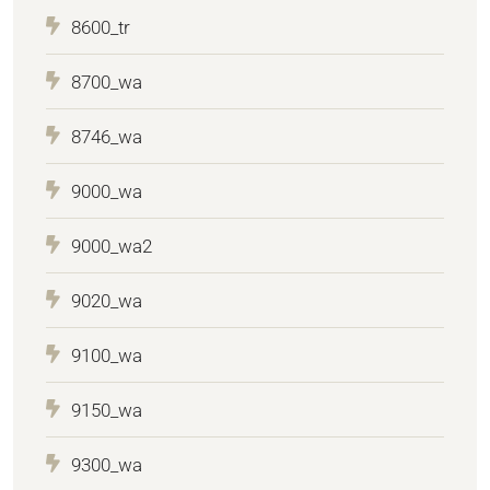
8600_tr
8700_wa
8746_wa
9000_wa
9000_wa2
9020_wa
9100_wa
9150_wa
9300_wa