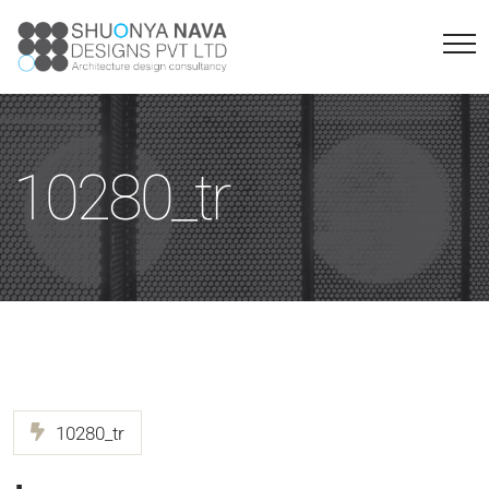
10280_tr
10280_tr