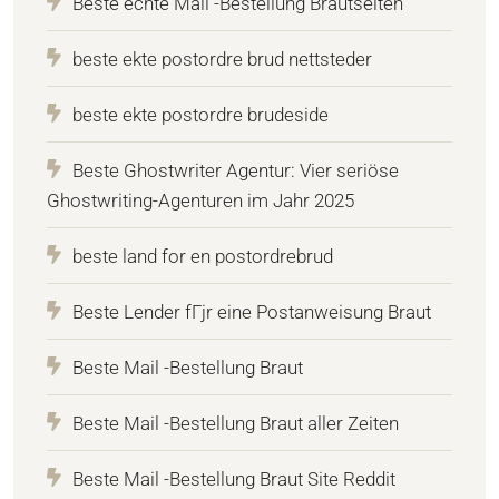
Beste echte Mail -Bestellung Brautseiten
beste ekte postordre brud nettsteder
beste ekte postordre brudeside
Beste Ghostwriter Agentur: Vier seriöse
Ghostwriting-Agenturen im Jahr 2025
beste land for en postordrebrud
Beste Lender fГјr eine Postanweisung Braut
Beste Mail -Bestellung Braut
Beste Mail -Bestellung Braut aller Zeiten
Beste Mail -Bestellung Braut Site Reddit