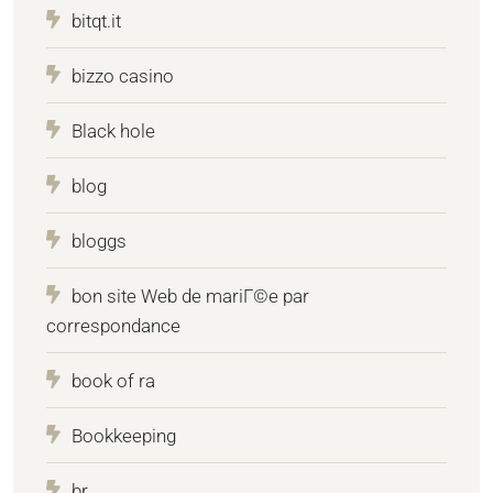
bitqt.it
bizzo casino
Black hole
blog
bloggs
bon site Web de mariГ©e par
correspondance
book of ra
Bookkeeping
br