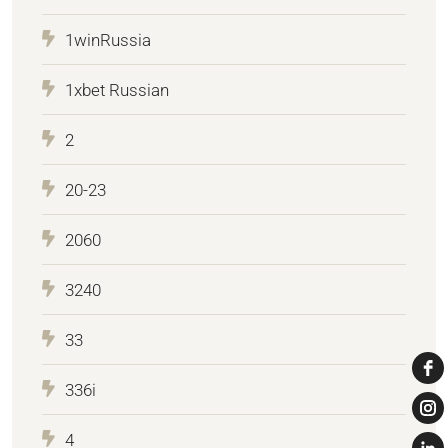
1winRussia
1xbet Russian
2
20-23
2060
3240
33
336i
4