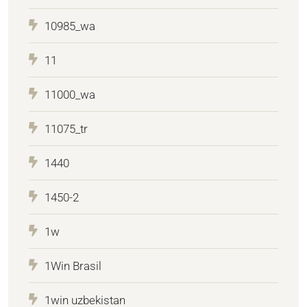
10985_wa
11
11000_wa
11075_tr
1440
1450-2
1w
1Win Brasil
1win uzbekistan