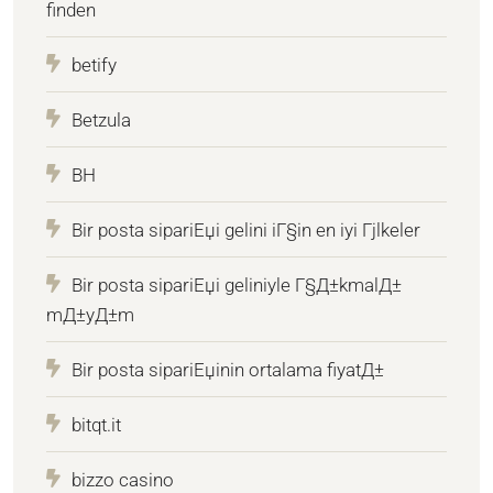
finden
betify
Betzula
BH
Bir posta sipariЕџi gelini iГ§in en iyi Гјlkeler
Bir posta sipariЕџi geliniyle Г§Д±kmalД±
mД±yД±m
Bir posta sipariЕџinin ortalama fiyatД±
bitqt.it
bizzo casino