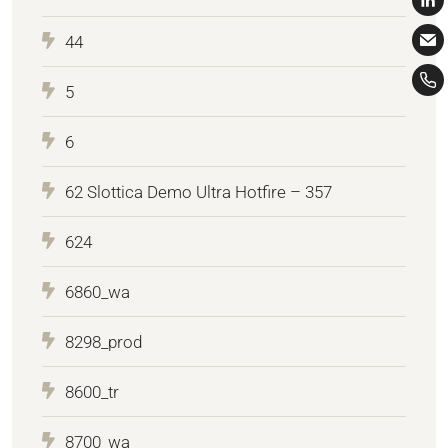
44
5
6
62 Slottica Demo Ultra Hotfire – 357
624
6860_wa
8298_prod
8600_tr
8700_wa