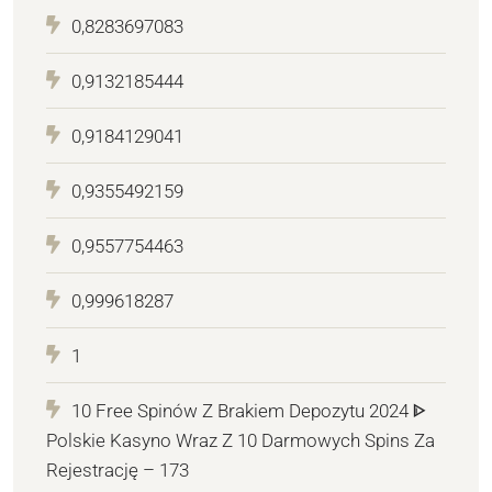
0,8283697083
0,9132185444
0,9184129041
0,9355492159
0,9557754463
0,999618287
1
10 Free Spinów Z Brakiem Depozytu 2024 ᐈ
Polskie Kasyno Wraz Z 10 Darmowych Spins Za
Rejestrację – 173