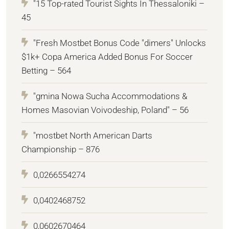
"15 Top-rated Tourist Sights In Thessaloniki –
45
"Fresh Mostbet Bonus Code "dimers" Unlocks
$1k+ Copa America Added Bonus For Soccer
Betting – 564
"gmina Nowa Sucha Accommodations &
Homes Masovian Voivodeship, Poland" – 56
"mostbet North American Darts
Championship – 876
0,0266554274
0,0402468752
0,0602670464