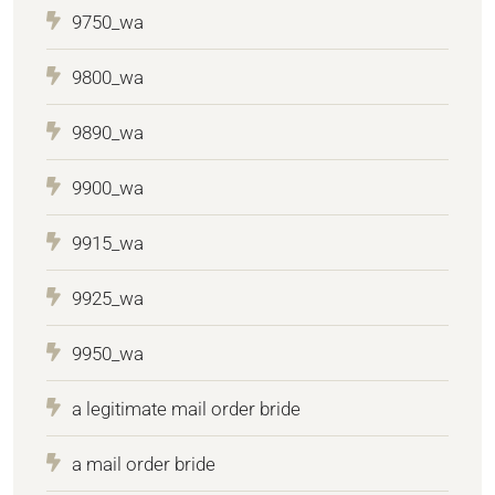
9750_wa
9800_wa
9890_wa
9900_wa
9915_wa
9925_wa
9950_wa
a legitimate mail order bride
a mail order bride