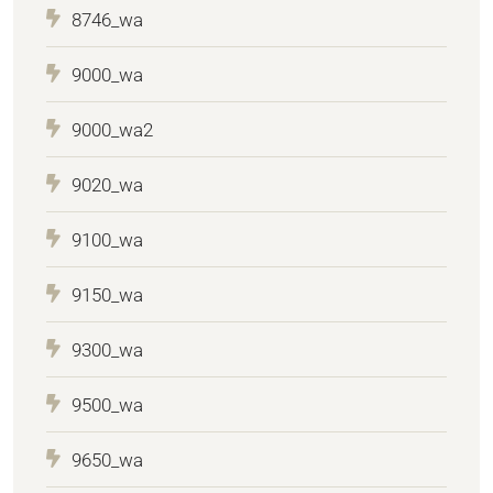
8746_wa
9000_wa
9000_wa2
9020_wa
9100_wa
9150_wa
9300_wa
9500_wa
9650_wa