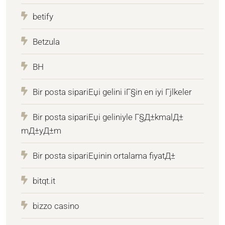
betify
Betzula
BH
Bir posta sipariЕџi gelini iГ§in en iyi Гјlkeler
Bir posta sipariЕџi geliniyle Г§Д±kmalД±
mД±yД±m
Bir posta sipariЕџinin ortalama fiyatД±
bitqt.it
bizzo casino