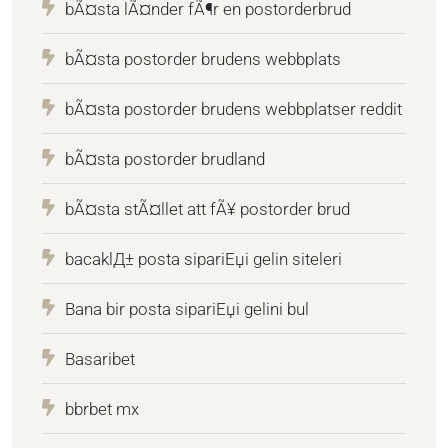
bÃ¤sta lÃ¤nder fÃ¶r en postorderbrud
bÃ¤sta postorder brudens webbplats
bÃ¤sta postorder brudens webbplatser reddit
bÃ¤sta postorder brudland
bÃ¤sta stÃ¤llet att fÃ¥ postorder brud
bacaklД± posta sipariЕџi gelin siteleri
Bana bir posta sipariЕџi gelini bul
Basaribet
bbrbet mx