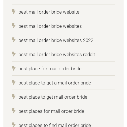
best mail order bride website
best mail order bride websites
best mail order bride websites 2022
best mail order bride websites reddit
best place for mail order bride
best place to get a mail order bride
best place to get mail order bride
best places for mail order bride
best places to find mail order bride