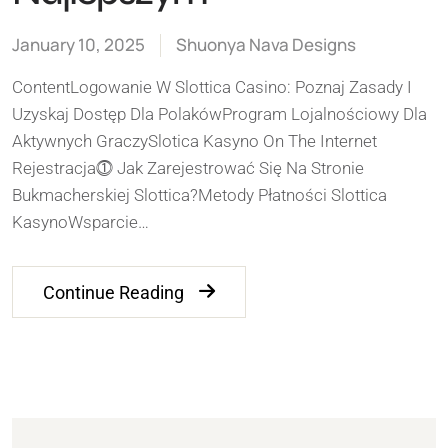
January 10, 2025
Shuonya Nava Designs
ContentLogowanie W Slottica Casino: Poznaj Zasady I
Uzyskaj Dostęp Dla PolakówProgram Lojalnościowy Dla
Aktywnych GraczySlotica Kasyno On The Internet
Rejestracja⓵ Jak Zarejestrować Się Na Stronie
Bukmacherskiej Slottica?Metody Płatności Slottica
KasynoWsparcie…
Continue Reading