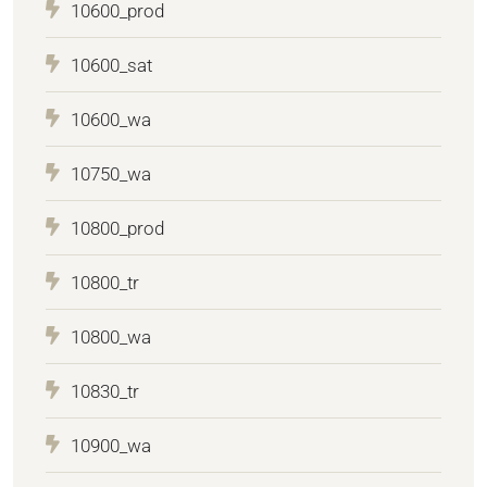
10600_prod
10600_sat
10600_wa
10750_wa
10800_prod
10800_tr
10800_wa
10830_tr
10900_wa