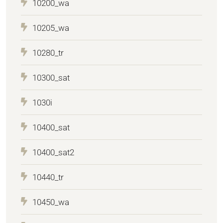
10200_wa
10205_wa
10280_tr
10300_sat
1030i
10400_sat
10400_sat2
10440_tr
10450_wa