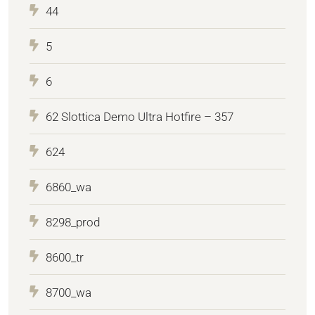
44
5
6
62 Slottica Demo Ultra Hotfire – 357
624
6860_wa
8298_prod
8600_tr
8700_wa