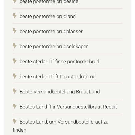
beste postordre brudeside
beste postordre brudland
beste postordre brudplasser
beste postordre brudselskaper
beste steder ГҐ finne postordrebrud
beste steder ГҐ fГҐ postordrebrud
Beste Versandbestellung Braut Land
Bestes Land fГјr Versandbestellbraut Reddit
Bestes Land, um Versandbestellbraut zu
finden