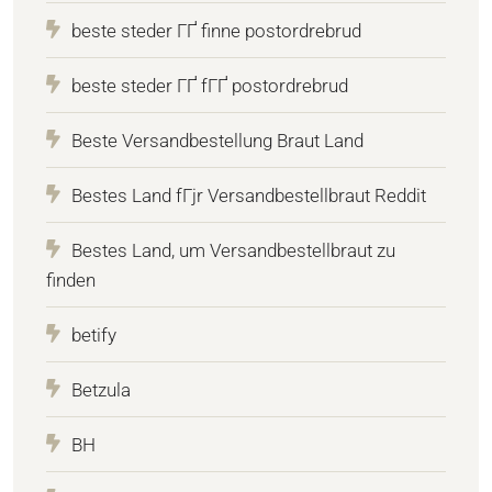
beste steder ГҐ finne postordrebrud
beste steder ГҐ fГҐ postordrebrud
Beste Versandbestellung Braut Land
Bestes Land fГјr Versandbestellbraut Reddit
Bestes Land, um Versandbestellbraut zu
finden
betify
Betzula
BH