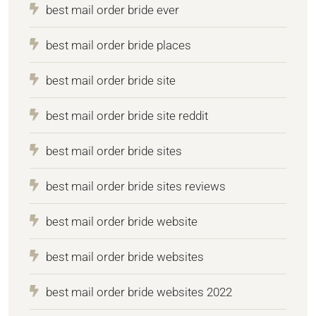
best mail order bride ever
best mail order bride places
best mail order bride site
best mail order bride site reddit
best mail order bride sites
best mail order bride sites reviews
best mail order bride website
best mail order bride websites
best mail order bride websites 2022