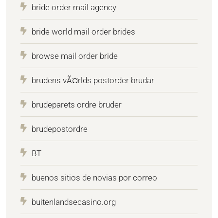
bride order mail agency
bride world mail order brides
browse mail order bride
brudens vÃ¤rlds postorder brudar
brudeparets ordre bruder
brudepostordre
BT
buenos sitios de novias por correo
buitenlandsecasino.org