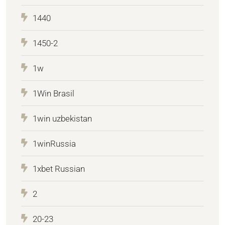
1440
1450-2
1w
1Win Brasil
1win uzbekistan
1winRussia
1xbet Russian
2
20-23