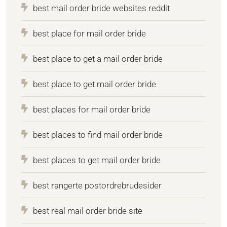
best mail order bride websites reddit
best place for mail order bride
best place to get a mail order bride
best place to get mail order bride
best places for mail order bride
best places to find mail order bride
best places to get mail order bride
best rangerte postordrebrudesider
best real mail order bride site