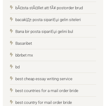
bÃ¤sta stÃ¤llet att fÃ¥ postorder brud
bacaklД± posta sipariЕџi gelin siteleri
Bana bir posta sipariЕџi gelini bul
Basaribet
bbrbet mx
bd
best cheap essay writing service
best countries for a mail order bride
best country for mail order bride