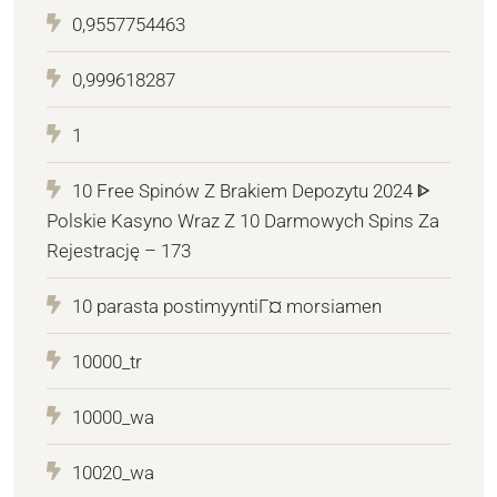
0,9557754463
0,999618287
1
10 Free Spinów Z Brakiem Depozytu 2024 ᐈ
Polskie Kasyno Wraz Z 10 Darmowych Spins Za
Rejestrację – 173
10 parasta postimyyntiГ¤ morsiamen
10000_tr
10000_wa
10020_wa