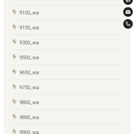
9100_wa
9150_wa
9300_wa
9500_wa
9650_wa
9750_wa
9800_wa
9890_wa
9900_wa