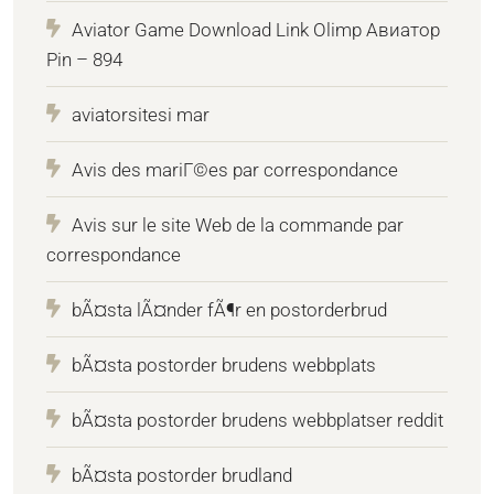
Aviator Game Download Link Olimp Авиатор
Pin – 894
aviatorsitesi mar
Avis des mariГ©es par correspondance
Avis sur le site Web de la commande par
correspondance
bÃ¤sta lÃ¤nder fÃ¶r en postorderbrud
bÃ¤sta postorder brudens webbplats
bÃ¤sta postorder brudens webbplatser reddit
bÃ¤sta postorder brudland