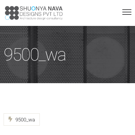
9500_wa
9500_wa