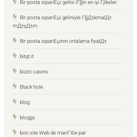
Bir posta sipariЕџi gelini iГ§in en iyi Гјlkeler
Bir posta sipariЕџi geliniyle Г§Д±kmalД±
mД±yД±m
Bir posta sipariЕџinin ortalama fiyatД±
bitqt.it
bizzo casino
Black hole
blog
bloggs
bon site Web de mariГ©e par