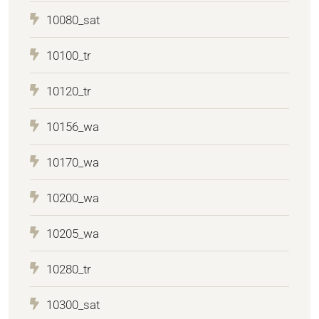
10080_sat
10100_tr
10120_tr
10156_wa
10170_wa
10200_wa
10205_wa
10280_tr
10300_sat