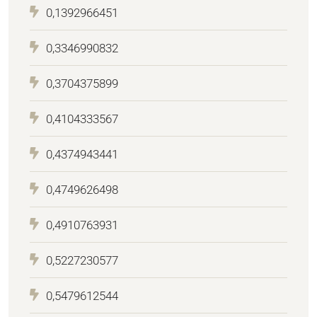
0,1392966451
0,3346990832
0,3704375899
0,4104333567
0,4374943441
0,4749626498
0,4910763931
0,5227230577
0,5479612544