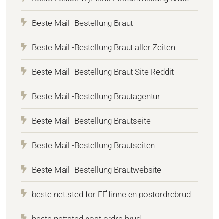
Beste Mail -Bestellung Braut
Beste Mail -Bestellung Braut aller Zeiten
Beste Mail -Bestellung Braut Site Reddit
Beste Mail -Bestellung Brautagentur
Beste Mail -Bestellung Brautseite
Beste Mail -Bestellung Brautseiten
Beste Mail -Bestellung Brautwebsite
beste nettsted for ГҐ finne en postordrebrud
beste nettsted post ordre brud