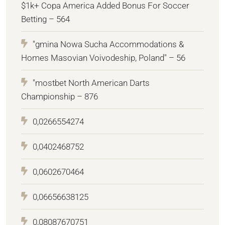
$1k+ Copa America Added Bonus For Soccer
Betting – 564
"gmina Nowa Sucha Accommodations &
Homes Masovian Voivodeship, Poland" – 56
"mostbet North American Darts
Championship – 876
0,0266554274
0,0402468752
0,0602670464
0,06656638125
0,08087670751