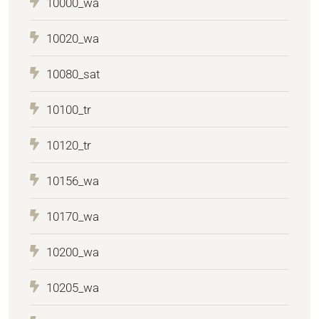
10000_wa
10020_wa
10080_sat
10100_tr
10120_tr
10156_wa
10170_wa
10200_wa
10205_wa