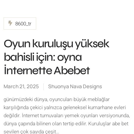
8600_tr
Oyun kuruluşu yüksek
bahisli için: oyna
İnternette Abebet
March 21, 2025
Shuonya Nava Designs
günümüzdeki dünya, oyuncuları büyük meblağlar
karşılığında çekici yalnızca geleneksel kumarhane evleri
değildir. İnternet turnuvaları yemek oyunları versiyonunda,
dünya çapında bilinen olan tertip edilir. Kuruluşlar abe bet
sevilen çok sayıda çeşit…