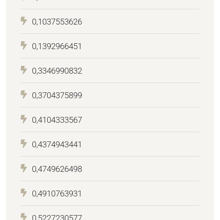
0,1037553626
0,1392966451
0,3346990832
0,3704375899
0,4104333567
0,4374943441
0,4749626498
0,4910763931
0,5227230577