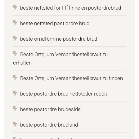
beste nettsted for ГҐ finne en postordrebrud
beste nettsted post ordre brud
beste omdГёmme postordre brud
Beste Orte, um Versandbestellbraut zu
erhalten
Beste Orte, um Versandbestellbraut zu finden
beste postordre brud nettsteder reddit
beste postordre brudeside
beste postordre brudland