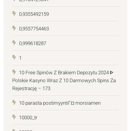
0,9355492159
0,9557754463
0,999618287
1
10 Free Spinów Z Brakiem Depozytu 2024 ᐈ
Polskie Kasyno Wraz Z 10 Darmowych Spins Za
Rejestrację – 173
10 parasta postimyyntiГ¤ morsiamen
10000_tr