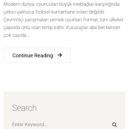
Modern dünya, oyuncuları büyük meblağlar karşılığında
çekici yalnızca fiziksel kumarhane evleri değildir.
Çevrimiçi yarışmaları yemek oyunları format, tüm ülkeler
çapında ünlü olan tertip edilir. Kuruluşlar abe bet benzer
çok sayıda…
Continue Reading
Search