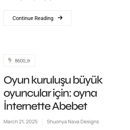
Continue Reading
8600_tr
Oyun kuruluşu büyük
oyuncular için: oyna
İnternette Abebet
March 21, 2025
Shuonya Nava Designs