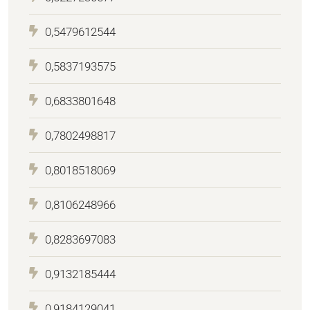
0,5479612544
0,5837193575
0,6833801648
0,7802498817
0,8018518069
0,8106248966
0,8283697083
0,9132185444
0,9184129041