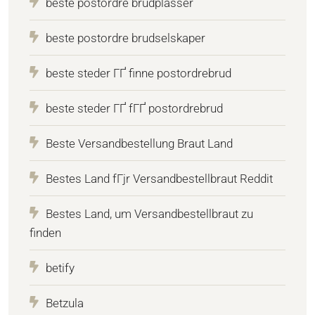
beste postordre brudplasser
beste postordre brudselskaper
beste steder ГҐ finne postordrebrud
beste steder ГҐ fГҐ postordrebrud
Beste Versandbestellung Braut Land
Bestes Land fГјr Versandbestellbraut Reddit
Bestes Land, um Versandbestellbraut zu
finden
betify
Betzula