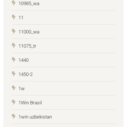
10985_wa
11
11000_wa
11075_tr
1440
1450-2
1w
1Win Brasil
1win uzbekistan