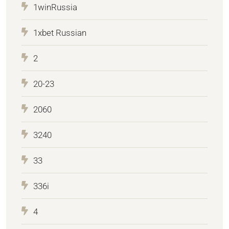
1winRussia
1xbet Russian
2
20-23
2060
3240
33
336i
4