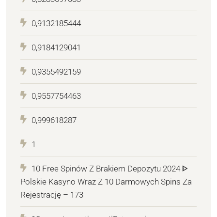
0,9132185444
0,9184129041
0,9355492159
0,9557754463
0,999618287
1
10 Free Spinów Z Brakiem Depozytu 2024 ᐈ
Polskie Kasyno Wraz Z 10 Darmowych Spins Za
Rejestrację – 173