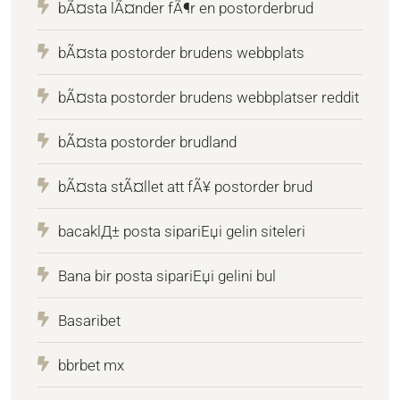
bÃ¤sta lÃ¤nder fÃ¶r en postorderbrud
bÃ¤sta postorder brudens webbplats
bÃ¤sta postorder brudens webbplatser reddit
bÃ¤sta postorder brudland
bÃ¤sta stÃ¤llet att fÃ¥ postorder brud
bacaklД± posta sipariЕџi gelin siteleri
Bana bir posta sipariЕџi gelini bul
Basaribet
bbrbet mx