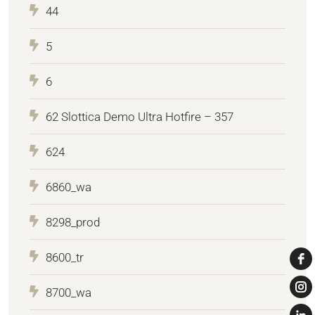
44
5
6
62 Slottica Demo Ultra Hotfire – 357
624
6860_wa
8298_prod
8600_tr
8700_wa