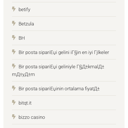
betify
Betzula
BH
Bir posta sipariЕџi gelini iГ§in en iyi Гјlkeler
Bir posta sipariЕџi geliniyle Г§Д±kmalД±
mД±yД±m
Bir posta sipariЕџinin ortalama fiyatД±
bitqt.it
bizzo casino