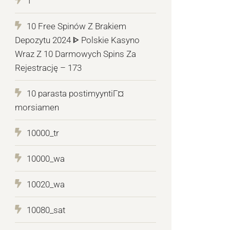
1
10 Free Spinów Z Brakiem
Depozytu 2024 ᐈ Polskie Kasyno
Wraz Z 10 Darmowych Spins Za
Rejestrację – 173
10 parasta postimyyntiГ¤
morsiamen
10000_tr
10000_wa
10020_wa
10080_sat