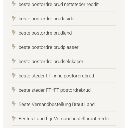
beste postordre brud nettsteder reddit
beste postordre brudeside
beste postordre brudland
beste postordre brudplasser
beste postordre brudselskaper
beste steder ГҐ finne postordrebrud
beste steder ГҐ fГҐ postordrebrud
Beste Versandbestellung Braut Land
Bestes Land fГјr Versandbestellbraut Reddit