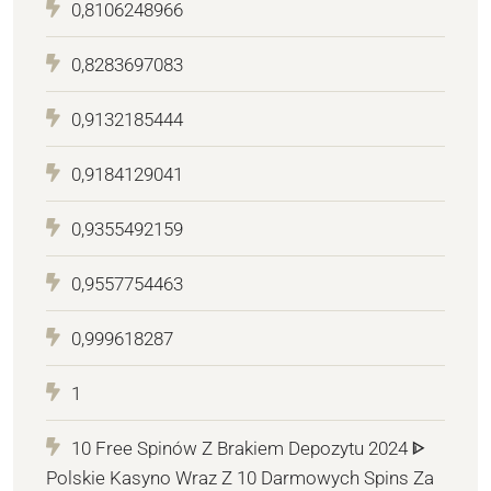
0,8106248966
0,8283697083
0,9132185444
0,9184129041
0,9355492159
0,9557754463
0,999618287
1
10 Free Spinów Z Brakiem Depozytu 2024 ᐈ
Polskie Kasyno Wraz Z 10 Darmowych Spins Za