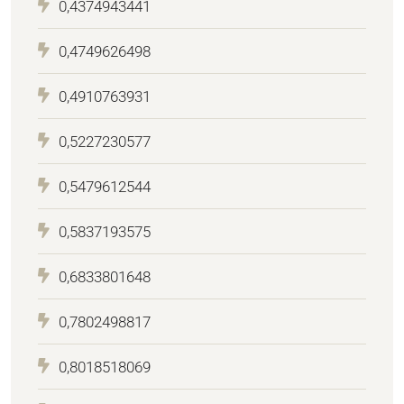
0,4374943441
0,4749626498
0,4910763931
0,5227230577
0,5479612544
0,5837193575
0,6833801648
0,7802498817
0,8018518069