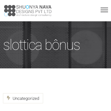
slottica bônus
Uncategorized