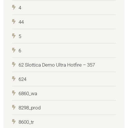
4
44
5
6
62 Slottica Demo Ultra Hotfire – 357
624
6860_wa
8298_prod
8600_tr