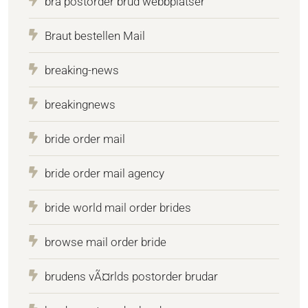
bra postorder brud webbplatser
Braut bestellen Mail
breaking-news
breakingnews
bride order mail
bride order mail agency
bride world mail order brides
browse mail order bride
brudens vÃ¤rlds postorder brudar