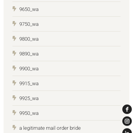
9650_wa
9750_wa
9800_wa
9890_wa
9900_wa
9915_wa
9925_wa
9950_wa
a legitimate mail order bride