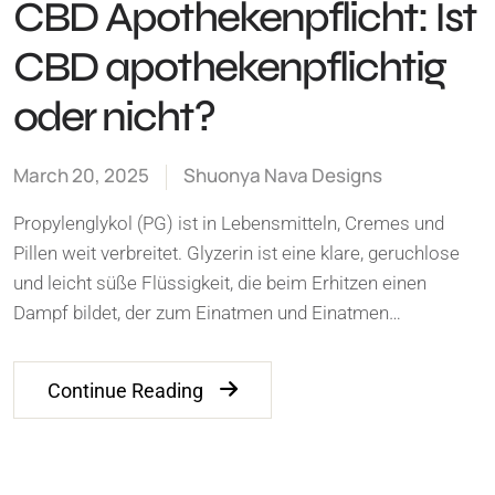
CBD Apothekenpflicht: Ist
CBD apothekenpflichtig
oder nicht?
March 20, 2025
Shuonya Nava Designs
Propylenglykol (PG) ist in Lebensmitteln, Cremes und
Pillen weit verbreitet. Glyzerin ist eine klare, geruchlose
und leicht süße Flüssigkeit, die beim Erhitzen einen
Dampf bildet, der zum Einatmen und Einatmen…
Continue Reading