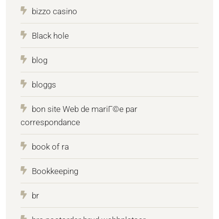
bizzo casino
Black hole
blog
bloggs
bon site Web de mariГ©e par
correspondance
book of ra
Bookkeeping
br