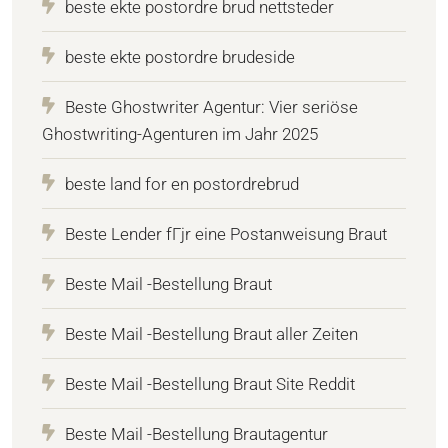
beste ekte postordre brud nettsteder
beste ekte postordre brudeside
Beste Ghostwriter Agentur: Vier seriöse
Ghostwriting-Agenturen im Jahr 2025
beste land for en postordrebrud
Beste Lender fГјr eine Postanweisung Braut
Beste Mail -Bestellung Braut
Beste Mail -Bestellung Braut aller Zeiten
Beste Mail -Bestellung Braut Site Reddit
Beste Mail -Bestellung Brautagentur