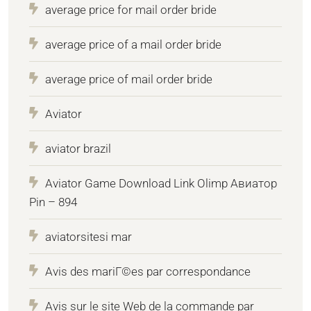
average price for mail order bride
average price of a mail order bride
average price of mail order bride
Aviator
aviator brazil
Aviator Game Download Link Olimp Авиатор
Pin – 894
aviatorsitesi mar
Avis des mariГ©es par correspondance
Avis sur le site Web de la commande par