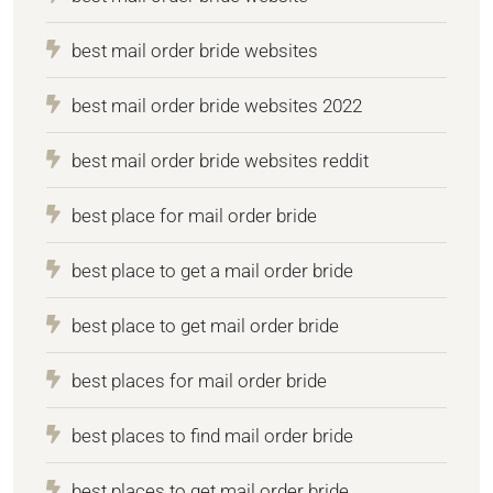
best mail order bride websites
best mail order bride websites 2022
best mail order bride websites reddit
best place for mail order bride
best place to get a mail order bride
best place to get mail order bride
best places for mail order bride
best places to find mail order bride
best places to get mail order bride