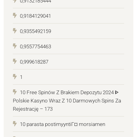
0,9132185444
0,9184129041
0,9355492159
0,9557754463
0,999618287
1
10 Free Spinów Z Brakiem Depozytu 2024 ᐈ
Polskie Kasyno Wraz Z 10 Darmowych Spins Za
Rejestrację – 173
10 parasta postimyyntiГ¤ morsiamen