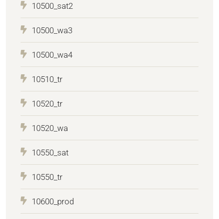
10500_sat2
10500_wa3
10500_wa4
10510_tr
10520_tr
10520_wa
10550_sat
10550_tr
10600_prod