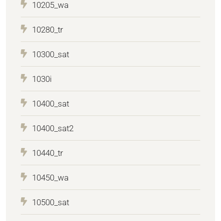
10205_wa
10280_tr
10300_sat
1030i
10400_sat
10400_sat2
10440_tr
10450_wa
10500_sat