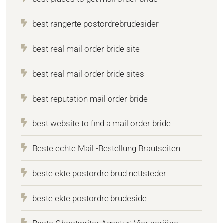
best rangerte postordrebrudesider
best real mail order bride site
best real mail order bride sites
best reputation mail order bride
best website to find a mail order bride
Beste echte Mail -Bestellung Brautseiten
beste ekte postordre brud nettsteder
beste ekte postordre brudeside
Beste Ghostwriter Agentur: Vier seriöse