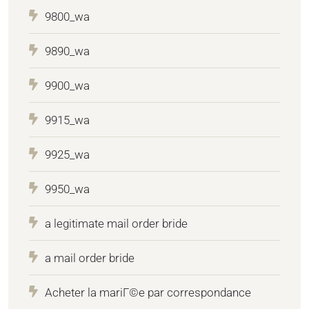
9800_wa
9890_wa
9900_wa
9915_wa
9925_wa
9950_wa
a legitimate mail order bride
a mail order bride
Acheter la mariГ©e par correspondance