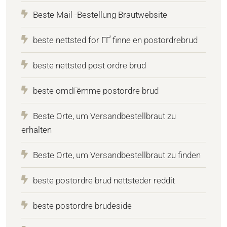
Beste Mail -Bestellung Brautwebsite
beste nettsted for ГҐ finne en postordrebrud
beste nettsted post ordre brud
beste omdГёmme postordre brud
Beste Orte, um Versandbestellbraut zu
erhalten
Beste Orte, um Versandbestellbraut zu finden
beste postordre brud nettsteder reddit
beste postordre brudeside