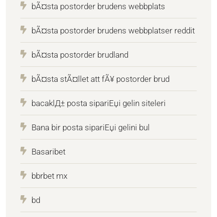
bÃ¤sta postorder brudens webbplats
bÃ¤sta postorder brudens webbplatser reddit
bÃ¤sta postorder brudland
bÃ¤sta stÃ¤llet att fÃ¥ postorder brud
bacaklД± posta sipariЕџi gelin siteleri
Bana bir posta sipariЕџi gelini bul
Basaribet
bbrbet mx
bd