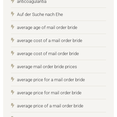
anticoagulantia
Auf der Suche nach Ehe
average age of mail order bride
average cost of a mail order bride
average cost of mail order bride
average mail order bride prices
average price for a mail order bride
average price for mail order bride
average price of a mail order bride