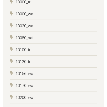
10000_tr
10000_wa
10020_wa
10080_sat
10100_tr
10120_tr
10156_wa
10170_wa
10200_wa