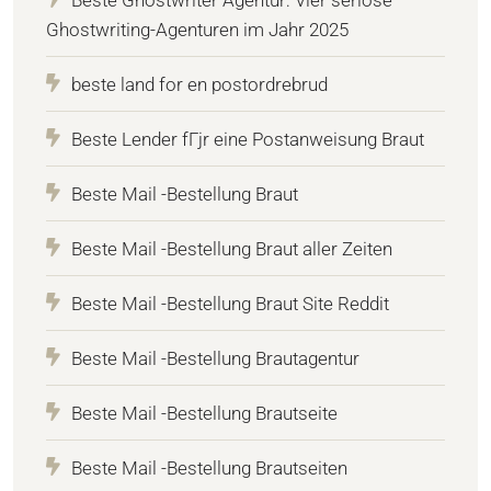
Ghostwriting-Agenturen im Jahr 2025
beste land for en postordrebrud
Beste Lender fГјr eine Postanweisung Braut
Beste Mail -Bestellung Braut
Beste Mail -Bestellung Braut aller Zeiten
Beste Mail -Bestellung Braut Site Reddit
Beste Mail -Bestellung Brautagentur
Beste Mail -Bestellung Brautseite
Beste Mail -Bestellung Brautseiten