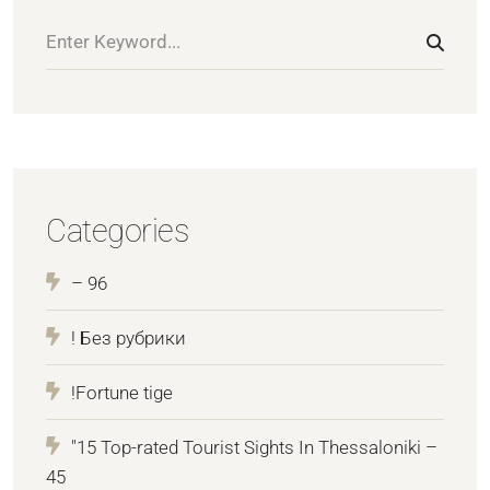
Categories
– 96
! Без рубрики
!Fortune tige
"15 Top-rated Tourist Sights In Thessaloniki –
45