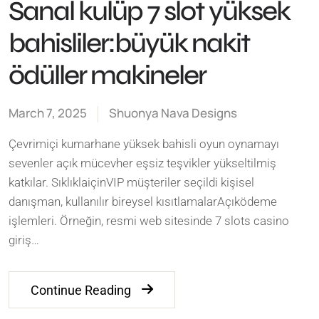
Sanal kulüp 7 slot yüksek
bahisliler:büyük nakit
ödüller makineler
March 7, 2025
Shuonya Nava Designs
Çevrimiçi kumarhane yüksek bahisli oyun oynamayı
sevenler açık mücevher eşsiz teşvikler yükseltilmiş
katkılar. SıklıklaiçinVIP müşteriler seçildi kişisel
danışman, kullanılır bireysel kısıtlamalarAçıködeme
işlemleri. Örneğin, resmi web sitesinde 7 slots casino
giriş…
Continue Reading