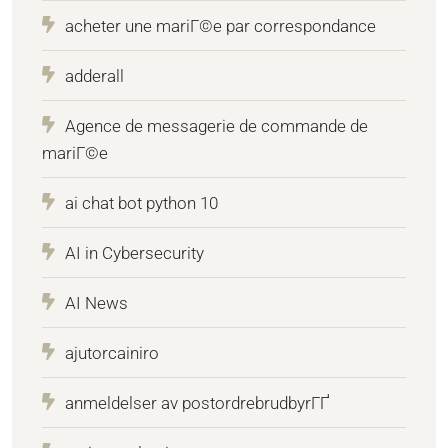
acheter une mariГ©e par correspondance
adderall
Agence de messagerie de commande de
mariГ©e
ai chat bot python 10
AI in Cybersecurity
AI News
ajutorcainiro
anmeldelser av postordrebrudbyrГҐ