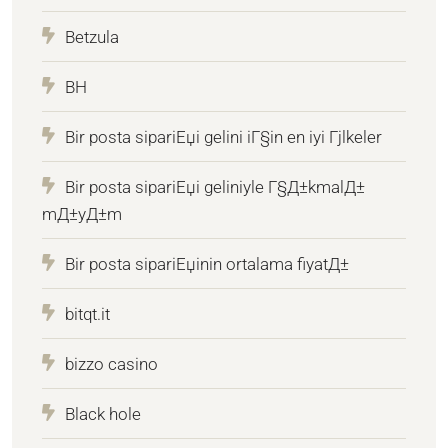
Betzula
BH
Bir posta sipariЕџi gelini iГ§in en iyi Гјlkeler
Bir posta sipariЕџi geliniyle Г§Д±kmalД±
mД±yД±m
Bir posta sipariЕџinin ortalama fiyatД±
bitqt.it
bizzo casino
Black hole