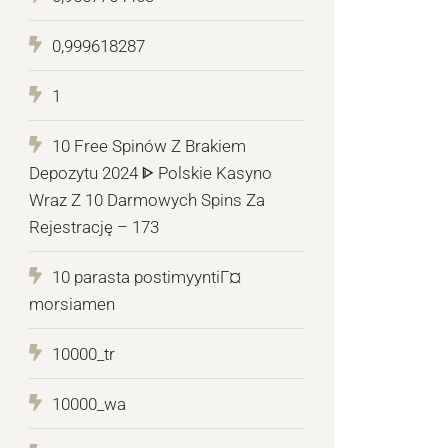
0,999618287
1
10 Free Spinów Z Brakiem
Depozytu 2024 ᐈ Polskie Kasyno
Wraz Z 10 Darmowych Spins Za
Rejestrację – 173
10 parasta postimyyntiГ¤
morsiamen
10000_tr
10000_wa