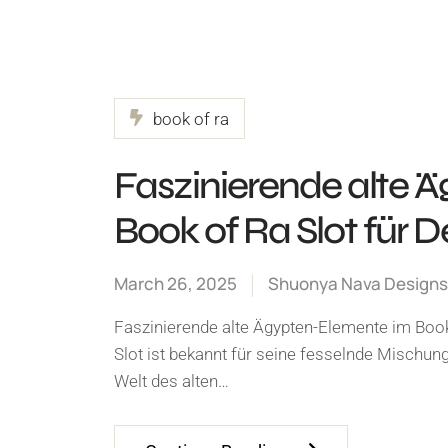
book of ra
Faszinierende alte 
Book of Ra Slot für 
March 26, 2025
Shuonya Nava Designs
Faszinierende alte Ägypten-Elemente im Book
Slot ist bekannt für seine fesselnde Mischun
Welt des alten…