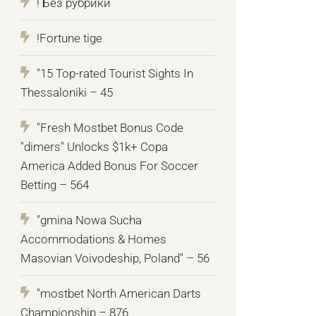
! Без рубрики
!Fortune tige
"15 Top-rated Tourist Sights In
Thessaloniki – 45
"Fresh Mostbet Bonus Code
"dimers" Unlocks $1k+ Copa
America Added Bonus For Soccer
Betting – 564
"gmina Nowa Sucha
Accommodations & Homes
Masovian Voivodeship, Poland" – 56
"mostbet North American Darts
Championship – 876