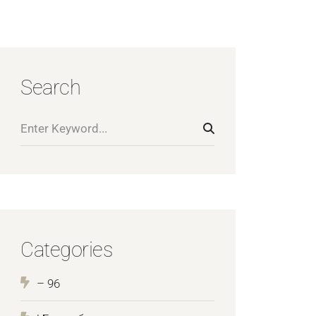
Search
Categories
– 96