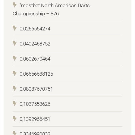
"mostbet North American Darts
Championship – 876
0,0266554274
0,0402468752
0,0602670464
0,06656638125
0,08087670751
0,1037553626
0,1392966451
0,3346990832