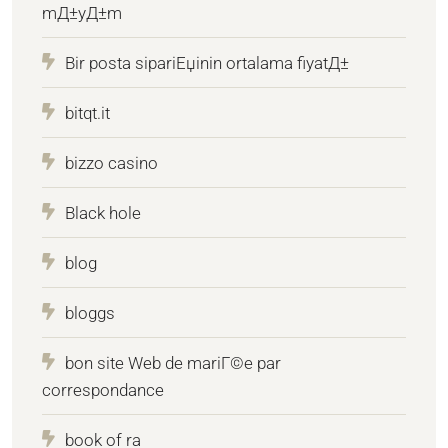
mД±yД±m
Bir posta sipariЕџinin ortalama fiyatД±
bitqt.it
bizzo casino
Black hole
blog
bloggs
bon site Web de mariГ©e par
correspondance
book of ra