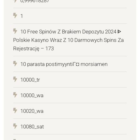
0,999618287
1
10 Free Spinów Z Brakiem Depozytu 2024 ᐈ
Polskie Kasyno Wraz Z 10 Darmowych Spins Za
Rejestrację – 173
10 parasta postimyyntiГ¤ morsiamen
10000_tr
10000_wa
10020_wa
10080_sat