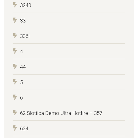
3240
33
336i
4
44
5
6
62 Slottica Demo Ultra Hotfire – 357
624