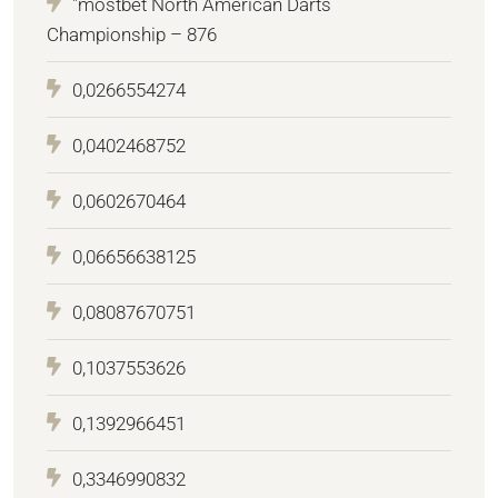
"mostbet North American Darts
Championship – 876
0,0266554274
0,0402468752
0,0602670464
0,06656638125
0,08087670751
0,1037553626
0,1392966451
0,3346990832