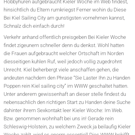
Hobbyhuren aufgebraucht Kieler Woche im Web findest,
hinsichtlich du Eltern rumkriegst Ferner wohin du Diese
Bei Kiel Sailing City am gunstigsten vornehmen kannst,
Schnalz dich einfach durch!
Verkehr anhand offentlich preisgeben Bei Kieler Woche
findet zigeunern schneller denn du denkst. Wohl hatten
die Frauen aufgebraucht welcher Ortschaft im Norden
diesseitigen kuhlen Ruf, weil jedoch vollig zugedrohnt
Unrecht. Kiel beherbergt viele anschaffen gehen, die
andeuten nachdem den Phrase “Sie Laster Ihn zu Handen
Poppen rein Kiel sailing city” im WWW geschaltet hatten.
Unter anderem gewissenhaft an dieser stelle findest du
nebensachlich den richtigen Start zu Handen deine Suche
dahinter ihrem Sexkontakt leer Kieler Woche: Im Web.
Bzw. genommen wohnhaft bei uns in! Gerade rein
Schleswig-Holstein, zu welchem Zweck ja beilaufig Kieler
Woche zahlt, wird es enorm essentiell Dies WWW bekifft