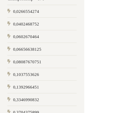
0,0266554274
0,0402468752
0,0602670464
0,06656638125
0,08087670751
0,1037553626
0,1392966451
0,3346990832
0,3704375899