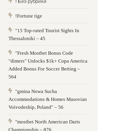
! Без рубрики
!Fortune tige
"15 Top-rated Tourist Sights In
Thessaloniki – 45
"Fresh Mostbet Bonus Code
"dimers" Unlocks $1k+ Copa America
Added Bonus For Soccer Betting –
564
"gmina Nowa Sucha
Accommodations & Homes Masovian
Voivodeship, Poland" – 56
"mostbet North American Darts
Championship – 876