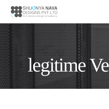
legitime Ve