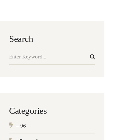
Search
Categories
– 96