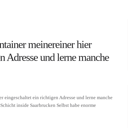
ntainer meinereiner hier
gen Adresse und lerne manche
ier eingeschaltet ein richtigen Adresse und lerne manche
 Schicht inside Saarbrucken Selbst habe enorme