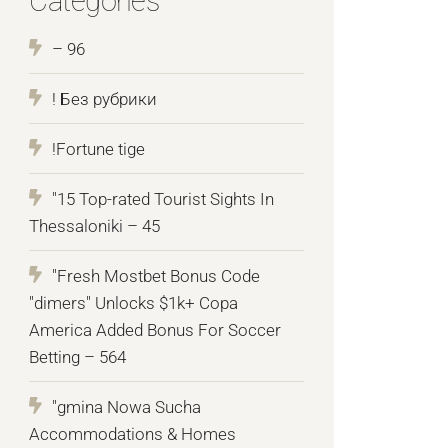
Categories
– 96
! Без рубрики
!Fortune tige
"15 Top-rated Tourist Sights In
Thessaloniki – 45
"Fresh Mostbet Bonus Code
"dimers" Unlocks $1k+ Copa
America Added Bonus For Soccer
Betting – 564
"gmina Nowa Sucha
Accommodations & Homes