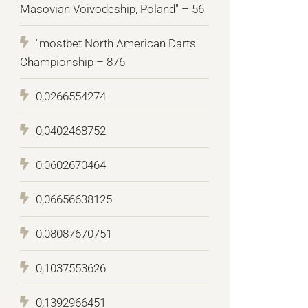
Masovian Voivodeship, Poland" – 56
"mostbet North American Darts
Championship – 876
0,0266554274
0,0402468752
0,0602670464
0,06656638125
0,08087670751
0,1037553626
0,1392966451