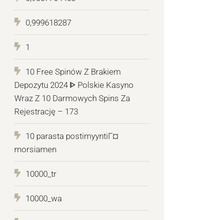
0,999618287
1
10 Free Spinów Z Brakiem
Depozytu 2024 ᐈ Polskie Kasyno
Wraz Z 10 Darmowych Spins Za
Rejestrację – 173
10 parasta postimyyntiГ¤
morsiamen
10000_tr
10000_wa