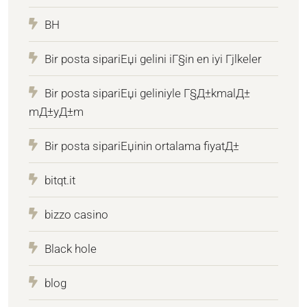
BH
Bir posta sipariЕџi gelini iГ§in en iyi Гјlkeler
Bir posta sipariЕџi geliniyle Г§Д±kmalД±
mД±yД±m
Bir posta sipariЕџinin ortalama fiyatД±
bitqt.it
bizzo casino
Black hole
blog