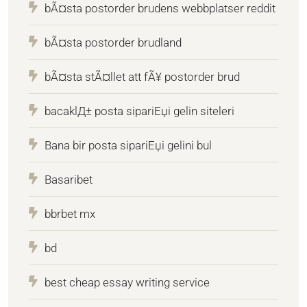
bÃ¤sta postorder brudens webbplatser reddit
bÃ¤sta postorder brudland
bÃ¤sta stÃ¤llet att fÃ¥ postorder brud
bacaklД± posta sipariЕџi gelin siteleri
Bana bir posta sipariЕџi gelini bul
Basaribet
bbrbet mx
bd
best cheap essay writing service