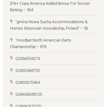
$1k+ Copa America Added Bonus For Soccer
Betting – 564
"gmina Nowa Sucha Accommodations &
Homes Masovian Voivodeship, Poland" – 56
"mostbet North American Darts
Championship – 876
0,0266554274
0,0402468752
0,0602670464
0,06656638125
0,08087670751