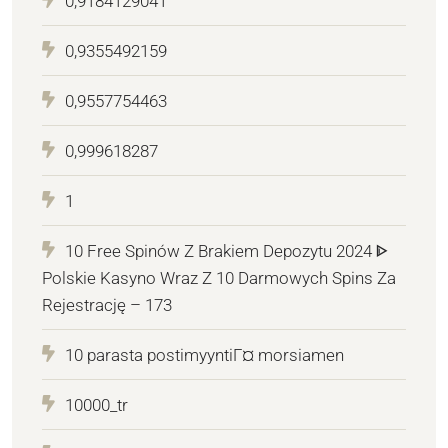
0,9184129041
0,9355492159
0,9557754463
0,999618287
1
10 Free Spinów Z Brakiem Depozytu 2024 ᐈ
Polskie Kasyno Wraz Z 10 Darmowych Spins Za
Rejestrację – 173
10 parasta postimyyntiГ¤ morsiamen
10000_tr