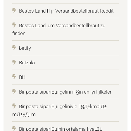
Bestes Land fГјr Versandbestellbraut Reddit
Bestes Land, um Versandbestellbraut zu
finden
betify
Betzula
BH
Bir posta sipariЕџi gelini iГ§in en iyi Гјlkeler
Bir posta sipariЕџi geliniyle Г§Д±kmalД±
mД±yД±m
Bir posta sipariЕџinin ortalama fiyatД±