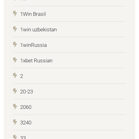
1Win Brasil
1win uzbekistan
1winRussia
1xbet Russian
2
20-23
2060
3240
33