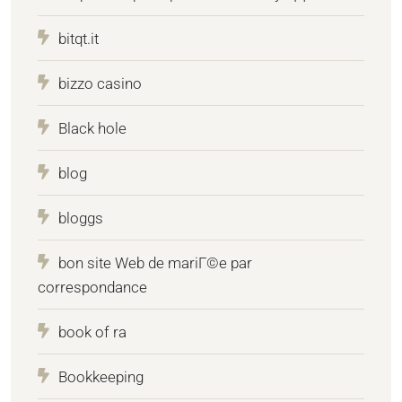
bitqt.it
bizzo casino
Black hole
blog
bloggs
bon site Web de mariГ©e par
correspondance
book of ra
Bookkeeping