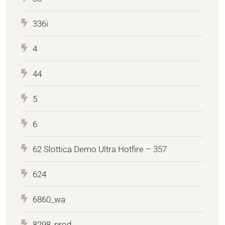
336i
4
44
5
6
62 Slottica Demo Ultra Hotfire – 357
624
6860_wa
8298_prod