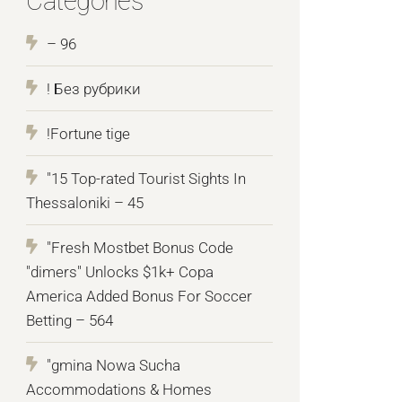
Categories
– 96
! Без рубрики
!Fortune tige
"15 Top-rated Tourist Sights In
Thessaloniki – 45
"Fresh Mostbet Bonus Code
"dimers" Unlocks $1k+ Copa
America Added Bonus For Soccer
Betting – 564
"gmina Nowa Sucha
Accommodations & Homes