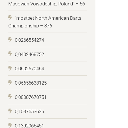
Masovian Voivodeship, Poland" – 56
"mostbet North American Darts
Championship – 876
0,0266554274
0,0402468752
0,0602670464
0,06656638125
0,08087670751
0,1037553626
0,1392966451