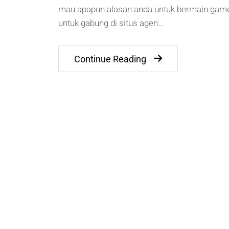
mau apapun alasan anda untuk bermain game
untuk gabung di situs agen…
Continue Reading