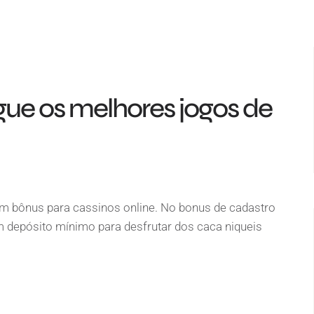
ogue os melhores jogos de
com bônus para cassinos online. No bonus de cadastro
um depósito mínimo para desfrutar dos caca niqueis