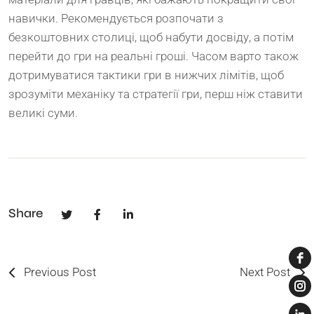
навички. Рекомендується розпочати з
безкоштовних столиці, щоб набути досвіду, а потім
перейти до гри на реальні гроші. Часом варто також
дотримуватися тактики гри в нижчих лімітів, щоб
зрозуміти механіку та стратегії гри, перш ніж ставити
великі суми.
Share
Previous Post
Next Post