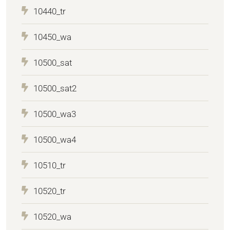
10440_tr
10450_wa
10500_sat
10500_sat2
10500_wa3
10500_wa4
10510_tr
10520_tr
10520_wa