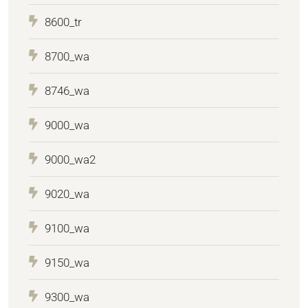
8600_tr
8700_wa
8746_wa
9000_wa
9000_wa2
9020_wa
9100_wa
9150_wa
9300_wa