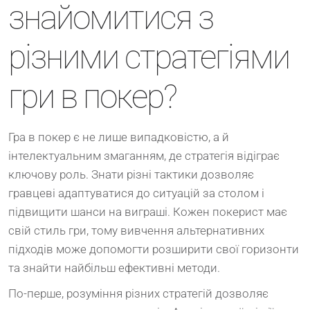
знайомитися з
різними стратегіями
гри в покер?
Гра в покер є не лише випадковістю, а й
інтелектуальним змаганням, де стратегія відіграє
ключову роль. Знати різні тактики дозволяє
гравцеві адаптуватися до ситуацій за столом і
підвищити шанси на виграші. Кожен покерист має
свій стиль гри, тому вивчення альтернативних
підходів може допомогти розширити свої горизонти
та знайти найбільш ефективні методи.
По-перше, розуміння різних стратегій дозволяє