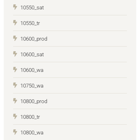
10550_sat
10550_tr
10600_prod
10600_sat
10600_wa
10750_wa
10800_prod
10800_tr
10800_wa