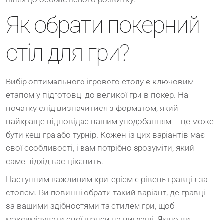
Як обрати покерний
стіл для гри?
Вибір оптимального ігрового столу є ключовим
етапом у підготовці до великої гри в покер. На
початку слід визначитися з форматом, який
найкраще відповідає вашим уподобанням – це може
бути кеш-гра або турнір. Кожен із цих варіантів має
свої особливості, і вам потрібно зрозуміти, який
саме підхід вас цікавить.
Наступним важливим критерієм є рівень гравців за
столом. Ви повинні обрати такий варіант, де гравці
за вашими здібностями та стилем гри, щоб
максимізувати свої шанси на виграші. Якщо ви