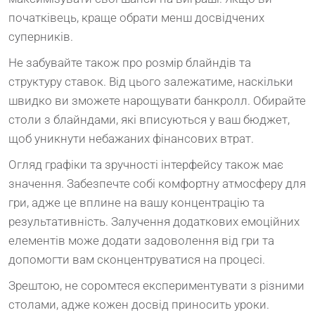
початківець, краще обрати менш досвідчених
суперників.
Не забувайте також про розмір блайндів та
структуру ставок. Від цього залежатиме, наскільки
швидко ви зможете нарощувати банкролл. Обирайте
столи з блайндами, які вписуються у ваш бюджет,
щоб уникнути небажаних фінансових втрат.
Огляд графіки та зручності інтерфейсу також має
значення. Забезпечте собі комфортну атмосферу для
гри, адже це вплине на вашу концентрацію та
результативність. Залучення додаткових емоційних
елементів може додати задоволення від гри та
допомогти вам сконцентруватися на процесі.
Зрештою, не соромтеся експериментувати з різними
столами, адже кожен досвід приносить уроки.