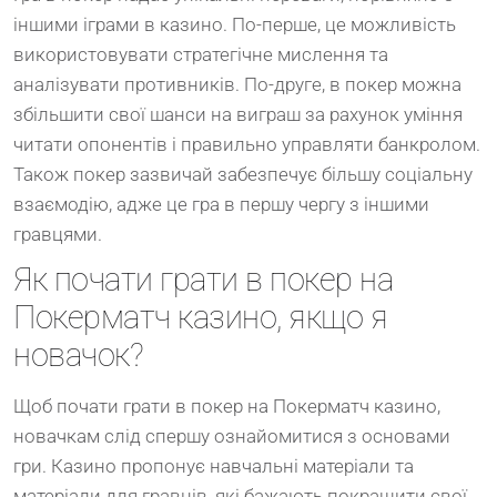
іншими іграми в казино. По-перше, це можливість
використовувати стратегічне мислення та
аналізувати противників. По-друге, в покер можна
збільшити свої шанси на виграш за рахунок уміння
читати опонентів і правильно управляти банкролом.
Також покер зазвичай забезпечує більшу соціальну
взаємодію, адже це гра в першу чергу з іншими
гравцями.
Як почати грати в покер на
Покерматч казино, якщо я
новачок?
Щоб почати грати в покер на Покерматч казино,
новачкам слід спершу ознайомитися з основами
гри. Казино пропонує навчальні матеріали та
матеріали для гравців, які бажають покращити свої