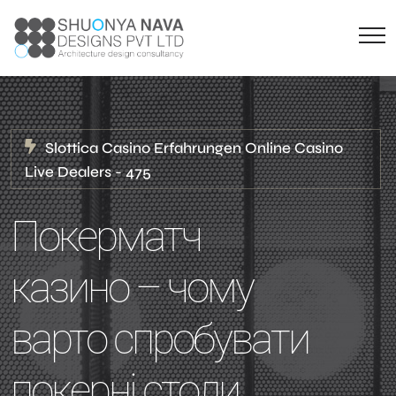
Slottica Casino Erfahrungen Online Casino
Live Dealers - 475
Покерматч
казино – чому
варто спробувати
покерні столи