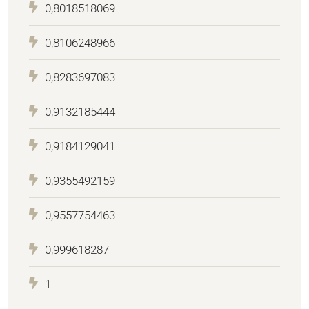
0,8018518069
0,8106248966
0,8283697083
0,9132185444
0,9184129041
0,9355492159
0,9557754463
0,999618287
1