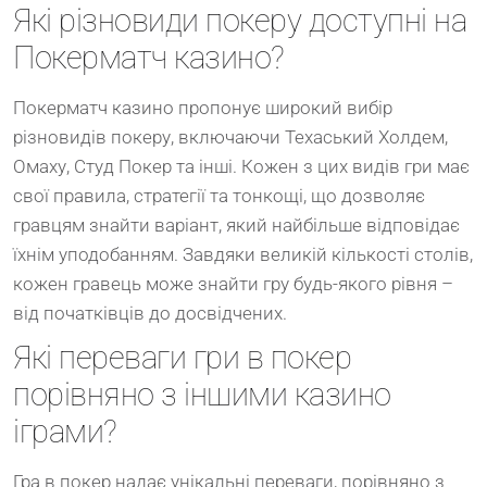
Які різновиди покеру доступні на
Покерматч казино?
Покерматч казино пропонує широкий вибір
різновидів покеру, включаючи Техаський Холдем,
Омаху, Студ Покер та інші. Кожен з цих видів гри має
свої правила, стратегії та тонкощі, що дозволяє
гравцям знайти варіант, який найбільше відповідає
їхнім уподобанням. Завдяки великій кількості столів,
кожен гравець може знайти гру будь-якого рівня –
від початківців до досвідчених.
Які переваги гри в покер
порівняно з іншими казино
іграми?
Гра в покер надає унікальні переваги, порівняно з