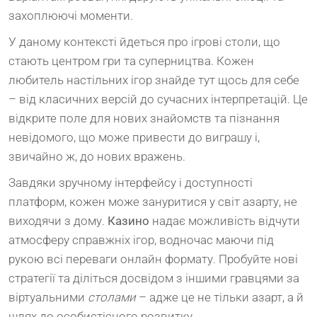
захоплюючі моменти.
У даному контексті йдеться про ігрові столи, що
стають центром гри та суперництва. Кожен
любитель настільних ігор знайде тут щось для себе
– від класичних версій до сучасних інтерпретацій. Це
відкрите поле для нових знайомств та пізнання
невідомого, що може привести до виграшу і,
звичайно ж, до нових вражень.
Завдяки зручному інтерфейсу і доступності
платформ, кожен може зануритися у світ азарту, не
виходячи з дому.
Казино
надає можливість відчути
атмосферу справжніх ігор, водночас маючи під
рукою всі переваги онлайн формату. Пробуйте нові
стратегії та діліться досвідом з іншими гравцями за
віртуальними
столами
– адже це не тільки азарт, а й
шлях до особистісного розвитку.