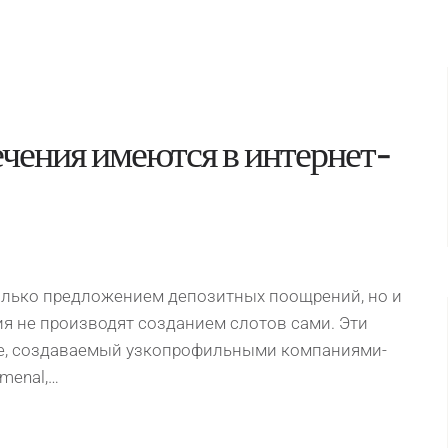
ечения имеются в интернет-
олько предложением депозитных поощрений, но и
я не производят созданием слотов сами. Эти
е, создаваемый узкопрофильными компаниями-
omenal,…