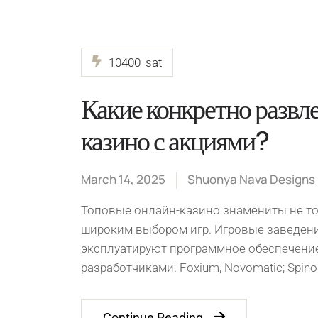
10400_sat
Какие конкретно развл
казино с акциями?
March 14, 2025
Shuonya Nava Designs
Топовые онлайн-казино знамениты не т
широким выбором игр. Игровые заведени
эксплуатируют программное обеспечени
разработчиками. Foxium, Novomatic; Spin
Continue Reading