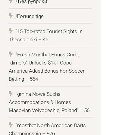
! Без рубрики
!Fortune tige
"15 Top-rated Tourist Sights In
Thessaloniki – 45
"Fresh Mostbet Bonus Code
"dimers" Unlocks $1k+ Copa
America Added Bonus For Soccer
Betting – 564
"gmina Nowa Sucha
Accommodations & Homes
Masovian Voivodeship, Poland" – 56
"mostbet North American Darts
Championship – 876