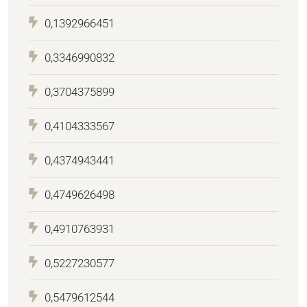
0,1392966451
0,3346990832
0,3704375899
0,4104333567
0,4374943441
0,4749626498
0,4910763931
0,5227230577
0,5479612544