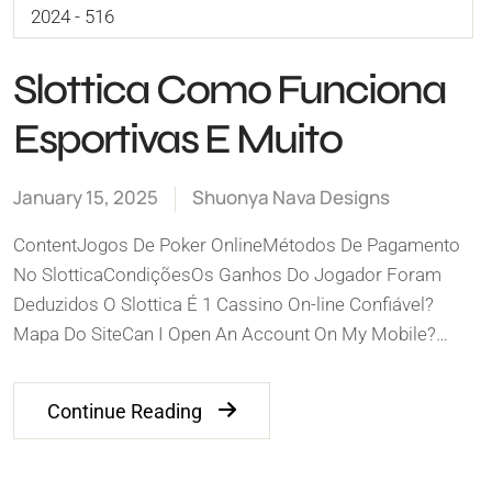
2024 - 516
Slottica Como Funciona
Esportivas E Muito
January 15, 2025
Shuonya Nava Designs
ContentJogos De Poker OnlineMétodos De Pagamento
No SlotticaCondiçõesOs Ganhos Do Jogador Foram
Deduzidos O Slottica É 1 Cassino On-line Confiável?
Mapa Do SiteCan I Open An Account On My Mobile?…
Continue Reading