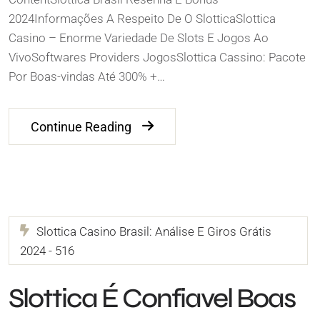
2024Informações A Respeito De O SlotticaSlottica
Casino – Enorme Variedade De Slots E Jogos Ao
VivoSoftwares Providers JogosSlottica Cassino: Pacote
Por Boas-vindas Até 300% +…
Continue Reading
Slottica Casino Brasil: Análise E Giros Grátis
2024 - 516
Slottica É Confiavel Boas