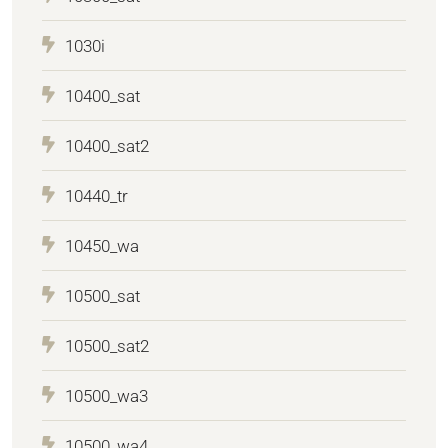
1030i
10400_sat
10400_sat2
10440_tr
10450_wa
10500_sat
10500_sat2
10500_wa3
10500_wa4