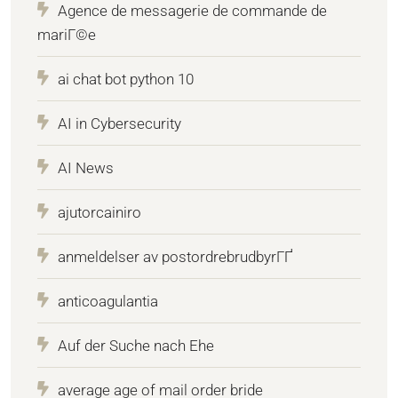
Agence de messagerie de commande de
mariГ©e
ai chat bot python 10
AI in Cybersecurity
AI News
ajutorcainiro
anmeldelser av postordrebrudbyrГҐ
anticoagulantia
Auf der Suche nach Ehe
average age of mail order bride