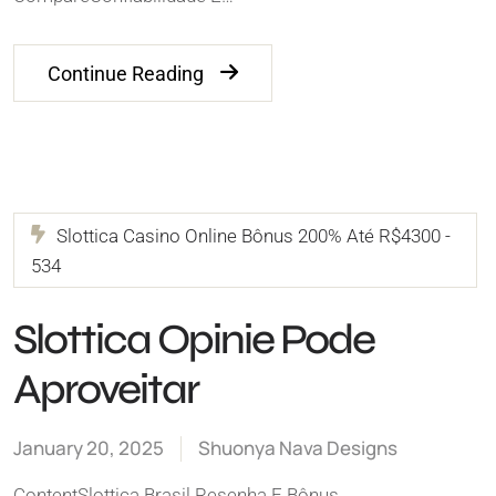
Continue Reading
Slottica Casino Online Bônus 200% Até R$4300 -
534
Slottica Opinie Pode
Aproveitar
January 20, 2025
Shuonya Nava Designs
ContentSlottica Brasil Resenha E Bônus