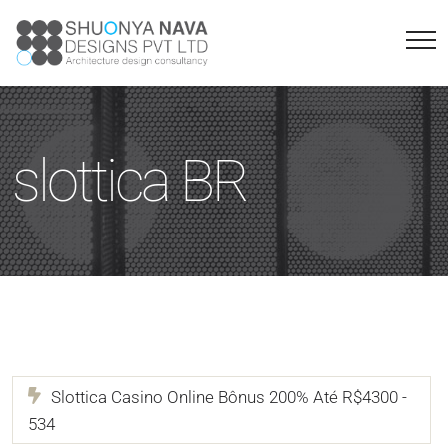
slottica BR
Slottica Casino Online Bônus 200% Até R$4300 -
534