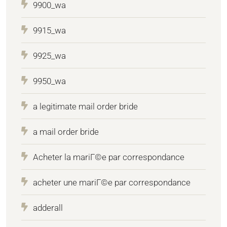
9900_wa
9915_wa
9925_wa
9950_wa
a legitimate mail order bride
a mail order bride
Acheter la mariГ©e par correspondance
acheter une mariГ©e par correspondance
adderall