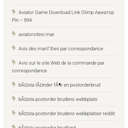
Aviator Game Download Link Olimp Авиатор
Pin – 894
aviatorsitesi mar
Avis des mariГ©es par correspondance
Avis sur le site Web de la commande par
correspondance
bÃ¤sta lÃ¤nder fÃ¶r en postorderbrud
bÃ¤sta postorder brudens webbplats
bÃ¤sta postorder brudens webbplatser reddit
bÃ¤sta postorder brudland