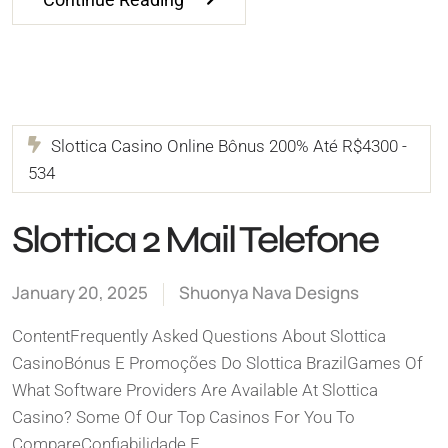
Slottica Casino Online Bônus 200% Até R$4300 -
534
Slottica 2 Mail Telefone
January 20, 2025
Shuonya Nava Designs
ContentFrequently Asked Questions About Slottica
CasinoBónus E Promoções Do Slottica BrazilGames Of
What Software Providers Are Available At Slottica
Casino? Some Of Our Top Casinos For You To
CompareConfiabilidade E…