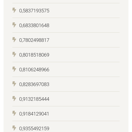
0,5837193575
0,6833801648
0,7802498817
0,8018518069
0,8106248966
0,8283697083
0,9132185444
0,9184129041
0,9355492159