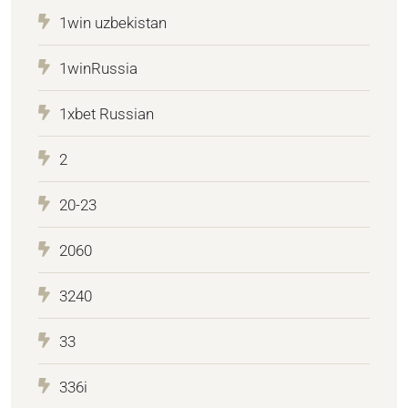
1win uzbekistan
1winRussia
1xbet Russian
2
20-23
2060
3240
33
336i