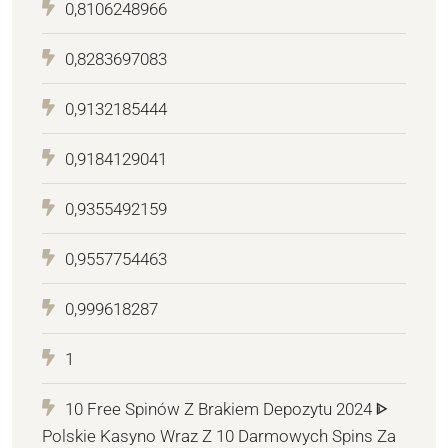
0,8106248966
0,8283697083
0,9132185444
0,9184129041
0,9355492159
0,9557754463
0,999618287
1
10 Free Spinów Z Brakiem Depozytu 2024 ᐈ
Polskie Kasyno Wraz Z 10 Darmowych Spins Za