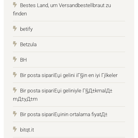
Bestes Land, um Versandbestellbraut zu
finden
betify
Betzula
BH
Bir posta sipariЕџi gelini iГ§in en iyi Гјlkeler
Bir posta sipariЕџi geliniyle Г§Д±kmalД±
mД±yД±m
Bir posta sipariЕџinin ortalama fiyatД±
bitqt.it