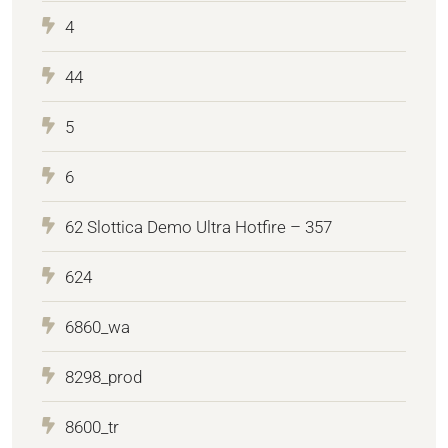
4
44
5
6
62 Slottica Demo Ultra Hotfire – 357
624
6860_wa
8298_prod
8600_tr