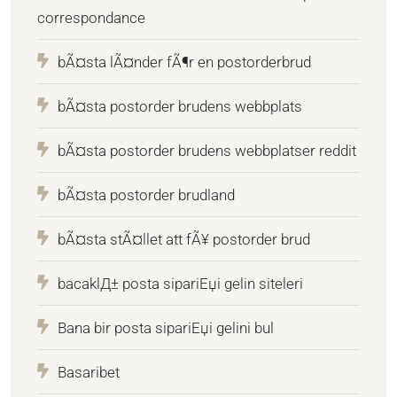
correspondance
bÃ¤sta lÃ¤nder fÃ¶r en postorderbrud
bÃ¤sta postorder brudens webbplats
bÃ¤sta postorder brudens webbplatser reddit
bÃ¤sta postorder brudland
bÃ¤sta stÃ¤llet att fÃ¥ postorder brud
bacaklД± posta sipariЕџi gelin siteleri
Bana bir posta sipariЕџi gelini bul
Basaribet