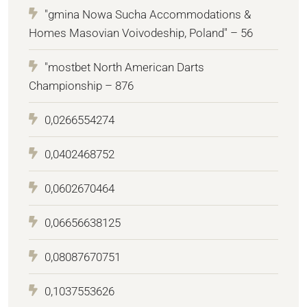
"gmina Nowa Sucha Accommodations &
Homes Masovian Voivodeship, Poland" – 56
"mostbet North American Darts
Championship – 876
0,0266554274
0,0402468752
0,0602670464
0,06656638125
0,08087670751
0,1037553626