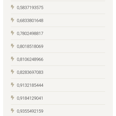
0,5837193575
0,6833801648
0,7802498817
0,8018518069
0,8106248966
0,8283697083
0,9132185444
0,9184129041
0,9355492159