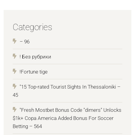
Categories
– 96
! Без рубрики
!Fortune tige
"15 Top-rated Tourist Sights In Thessaloniki –
45
"Fresh Mostbet Bonus Code "dimers" Unlocks
$1k+ Copa America Added Bonus For Soccer
Betting – 564