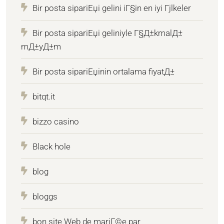
Bir posta sipariЕџi gelini iГ§in en iyi Гјlkeler
Bir posta sipariЕџi geliniyle Г§Д±kmalД±
mД±yД±m
Bir posta sipariЕџinin ortalama fiyatД±
bitqt.it
bizzo casino
Black hole
blog
bloggs
bon site Web de mariГ©e par