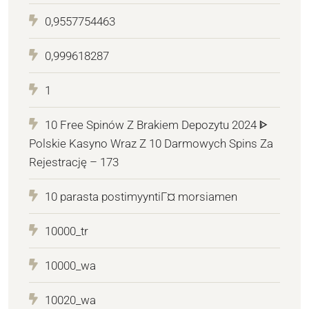
0,9557754463
0,999618287
1
10 Free Spinów Z Brakiem Depozytu 2024 ᐈ
Polskie Kasyno Wraz Z 10 Darmowych Spins Za
Rejestrację – 173
10 parasta postimyyntiГ¤ morsiamen
10000_tr
10000_wa
10020_wa