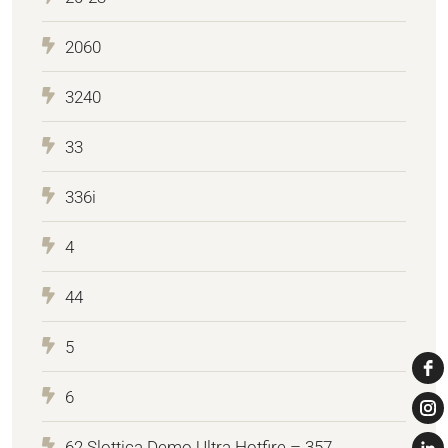
2060
3240
33
336i
4
44
5
6
62 Slottica Demo Ultra Hotfire – 357