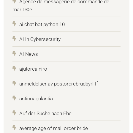
Agence de messagerie de commande de
mariГ©e
ai chat bot python 10
AI in Cybersecurity
AI News
ajutorcainiro
anmeldelser av postordrebrudbyrГҐ
anticoagulantia
Auf der Suche nach Ehe
average age of mail order bride