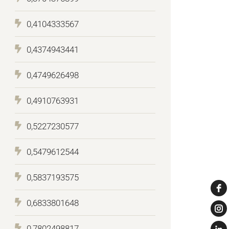
0,4104333567
0,4374943441
0,4749626498
0,4910763931
0,5227230577
0,5479612544
0,5837193575
0,6833801648
0,7802498817