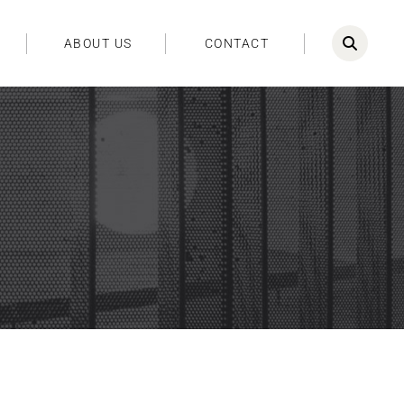
ABOUT US
CONTACT