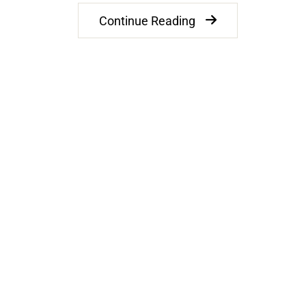
Continue Reading