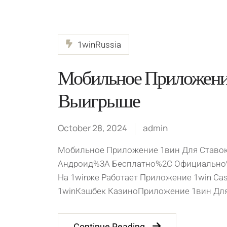
1winRussia
Мобильное Приложение
Выигрыше
October 28, 2024
admin
Мобильное Приложение 1вин Для Ставок
Андроид%3A Бесплатно%2C Официально%
На 1winже Работает Приложение 1win C
1winКэшбек КазиноПриложение 1вин Дл
Continue Reading