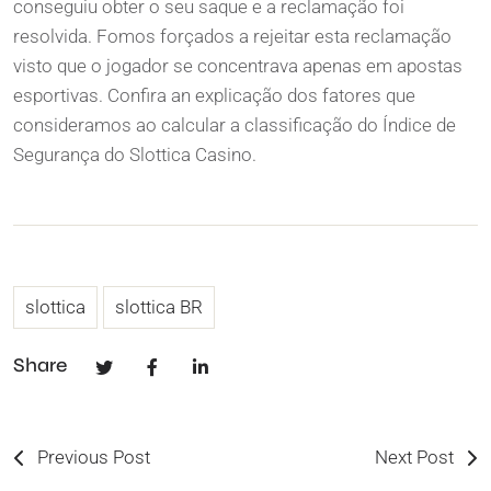
conseguiu obter o seu saque e a reclamação foi
resolvida. Fomos forçados a rejeitar esta reclamação
visto que o jogador se concentrava apenas em apostas
esportivas. Confira an explicação dos fatores que
consideramos ao calcular a classificação do Índice de
Segurança do Slottica Casino.
slottica
slottica BR
Share
Previous Post
Next Post