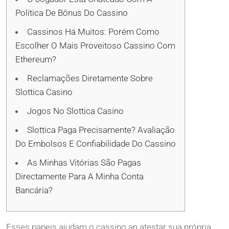
Política De Bônus Do Cassino
Cassinos Há Muitos: Porém Como
Escolher O Mais Proveitoso Cassino Com
Ethereum?
Reclamações Diretamente Sobre
Slottica Casino
Jogos No Slottica Casino
Slottica Paga Precisamente? Avaliação
Do Embolsos E Confiabilidade Do Cassino
As Minhas Vitórias São Pagas
Directamente Para A Minha Conta
Bancária?
Esses papeis ajudam o cassino an atestar sua própria