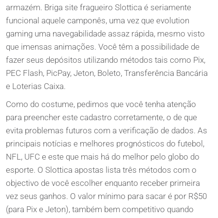
armazém. Briga site fragueiro Slottica é seriamente
funcional aquele camponês, uma vez que evolution
gaming uma navegabilidade assaz rápida, mesmo visto
que imensas animações. Você têm a possibilidade de
fazer seus depósitos utilizando métodos tais como Pix,
PEC Flash, PicPay, Jeton, Boleto, Transferência Bancária
e Loterias Caixa.
Como do costume, pedimos que você tenha atenção
para preencher este cadastro corretamente, o de que
evita problemas futuros com a verificação de dados. As
principais notícias e melhores prognósticos do futebol,
NFL, UFC e este que mais há do melhor pelo globo do
esporte. O Slottica apostas lista três métodos com o
objectivo de você escolher enquanto receber primeira
vez seus ganhos. O valor mínimo para sacar é por R$50
(para Pix e Jeton), também bem competitivo quando