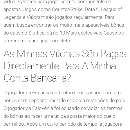
virtual systems para jogar sem” “u componente de
apostas. Jogos como Counter-Strike, Dota 2, League of
Legends e Valorant são jogados regularmente. Para
quem busca encontrar os muito mais apetecíveis bônus
do cassino Slottica, cá no 10 Mais apetecíveis Cassinos
oferecemos um guia completo.
As Minhas Vitórias São Pagas
Directamente Para A Minha
Conta Bancária?
O jogador da Espanha enfrentou seus ganhos com um
bônus sem depósito anulado devido a restrições do país.
O jogador da Eslovênia foi acusado de violar os termos
do bônus ao fazer uma única aposta maior do que o
permitido. Após um curto período de tempo, a jogadora