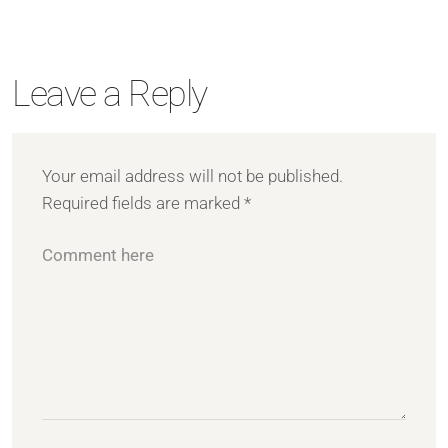
Leave a Reply
Your email address will not be published.
Required fields are marked
*