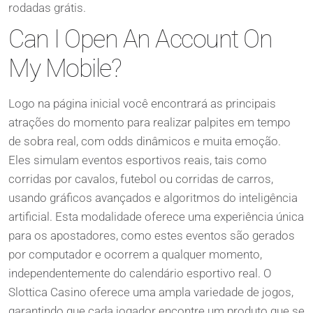
rodadas grátis.
Can I Open An Account On
My Mobile?
Logo na página inicial você encontrará as principais
atrações do momento para realizar palpites em tempo
de sobra real, com odds dinâmicos e muita emoção.
Eles simulam eventos esportivos reais, tais como
corridas por cavalos, futebol ou corridas de carros,
usando gráficos avançados e algoritmos do inteligência
artificial. Esta modalidade oferece uma experiência única
para os apostadores, como estes eventos são gerados
por computador e ocorrem a qualquer momento,
independentemente do calendário esportivo real. O
Slottica Casino oferece uma ampla variedade de jogos,
garantindo que cada jogador encontre um produto que se