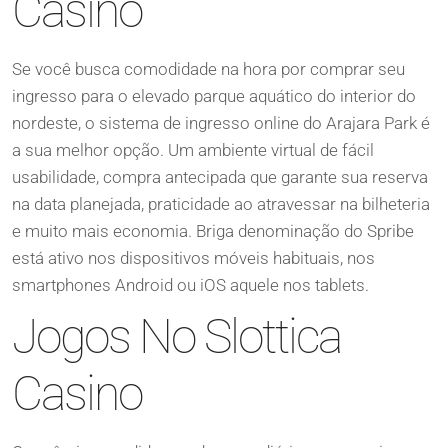
Casino
Se você busca comodidade na hora por comprar seu
ingresso para o elevado parque aquático do interior do
nordeste, o sistema de ingresso online do Arajara Park é
a sua melhor opção. Um ambiente virtual de fácil
usabilidade, compra antecipada que garante sua reserva
na data planejada, praticidade ao atravessar na bilheteria
e muito mais economia. Briga denominação do Spribe
está ativo nos dispositivos móveis habituais, nos
smartphones Android ou iOS aquele nos tablets.
Jogos No Slottica
Casino