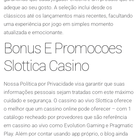
adeque ao seu gosto. A seleção inclui desde os
clássicos até os lançamentos mais recentes, facultando
uma experiência por jogo em simples momento
atualizada e emocionante.
Bonus E Promocoes
Slottica Casino
Nossa Política por Privacidade visa garantir que suas
informações pessoais sejam tratadas com este máximo
cuidado e segurança. O cassino ao vivo Slottica oferece
o melhor que um cassino online pode oferecer – com 1
catálogo recheado por provedores que são referência
em cassino ao vivo como Evolution Gaming e Pragmatic
Play. Além por contar usando app próprio, o blog ainda