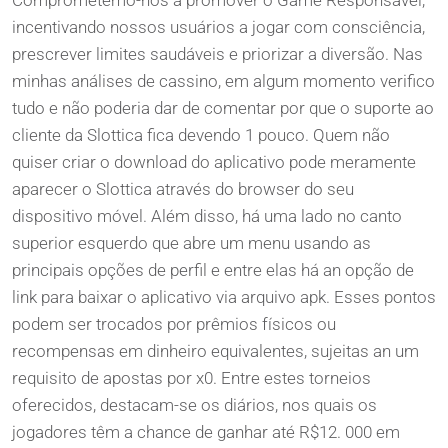
incentivando nossos usuários a jogar com consciência,
prescrever limites saudáveis e priorizar a diversão. Nas
minhas análises de cassino, em algum momento verifico
tudo e não poderia dar de comentar por que o suporte ao
cliente da Slottica fica devendo 1 pouco. Quem não
quiser criar o download do aplicativo pode meramente
aparecer o Slottica através do browser do seu
dispositivo móvel. Além disso, há uma lado no canto
superior esquerdo que abre um menu usando as
principais opções de perfil e entre elas há an opção de
link para baixar o aplicativo via arquivo apk. Esses pontos
podem ser trocados por prêmios físicos ou
recompensas em dinheiro equivalentes, sujeitas an um
requisito de apostas por x0. Entre estes torneios
oferecidos, destacam-se os diários, nos quais os
jogadores têm a chance de ganhar até R$12. 000 em