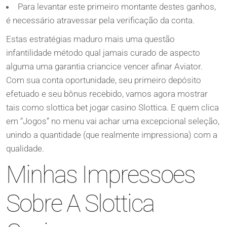
Para levantar este primeiro montante destes ganhos,
é necessário atravessar pela verificação da conta.
Estas estratégias maduro mais uma questão
infantilidade método qual jamais curado de aspecto
alguma uma garantia criancice vencer afinar Aviator.
Com sua conta oportunidade, seu primeiro depósito
efetuado e seu bônus recebido, vamos agora mostrar
tais como slottica bet jogar casino Slottica. E quem clica
em “Jogos” no menu vai achar uma excepcional seleção,
unindo a quantidade (que realmente impressiona) com a
qualidade.
Minhas Impressoes
Sobre A Slottica