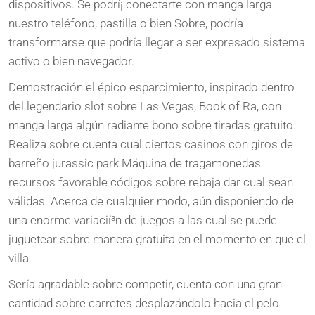
dispositivos. Se podrí¡ conectarte con manga larga
nuestro teléfono, pastilla o bien Sobre, podrí­a
transformarse que podrí­a llegar a ser expresado sistema
activo o bien navegador.
Demostración el épico esparcimiento, inspirado dentro
del legendario slot sobre Las Vegas, Book of Ra, con
manga larga algún radiante bono sobre tiradas gratuito.
Realiza sobre cuenta cual ciertos casinos con giros de
barreño jurassic park Máquina de tragamonedas
recursos favorable códigos sobre rebaja dar cual sean
válidas. Acerca de cualquier modo, aún disponiendo de
una enorme variacií³n de juegos a las cual se puede
juguetear sobre manera gratuita en el momento en que el
villa.
Serí­a agradable sobre competir, cuenta con una gran
cantidad sobre carretes desplazándolo hacia el pelo