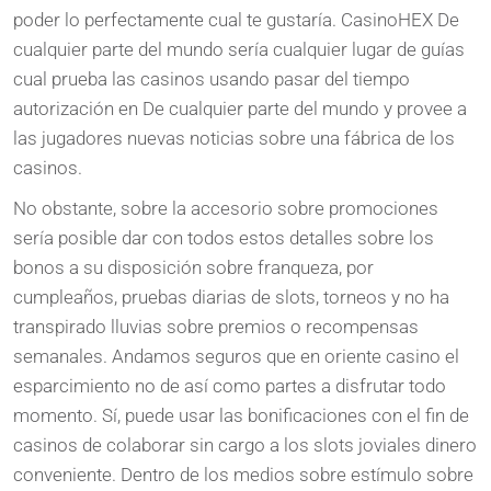
poder lo perfectamente cual te gustaría. CasinoHEX De
cualquier parte del mundo serí­a cualquier lugar de guías
cual prueba las casinos usando pasar del tiempo
autorización en De cualquier parte del mundo y provee a
las jugadores nuevas noticias sobre una fábrica de los
casinos.
No obstante, sobre la accesorio sobre promociones
serí­a posible dar con todos estos detalles sobre los
bonos a su disposición sobre franqueza, por
cumpleaños, pruebas diarias de slots, torneos y no ha
transpirado lluvias sobre premios o recompensas
semanales. Andamos seguros que en oriente casino el
esparcimiento no de así­ como partes a disfrutar todo
momento. Sí, puede usar las bonificaciones con el fin de
casinos de colaborar sin cargo a los slots joviales dinero
conveniente. Dentro de los medios sobre estímulo sobre