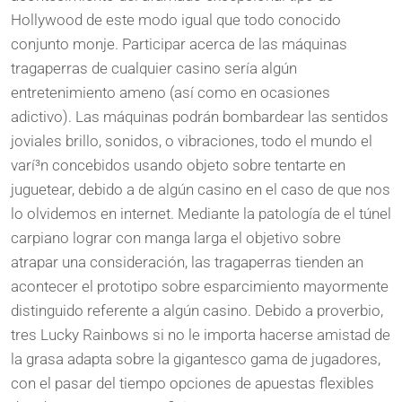
Hollywood de este modo­ igual que todo conocido
conjunto monje. Participar acerca de las máquinas
tragaperras de cualquier casino serí­a algún
entretenimiento ameno (así­ como en ocasiones
adictivo). Las máquinas podrán bombardear las sentidos
joviales brillo, sonidos, o vibraciones, todo el mundo el
varí³n concebidos usando objeto sobre tentarte en
juguetear, debido a de algún casino en el caso de que nos
lo olvidemos en internet. Mediante la patologí­a de el túnel
carpiano lograr con manga larga el objetivo sobre
atrapar una consideración, las tragaperras tienden an
acontecer el prototipo sobre esparcimiento mayormente
distinguido referente a algún casino. Debido a proverbio,
tres Lucky Rainbows si no le importa hacerse amistad de
la grasa adapta sobre la gigantesco gama de jugadores,
con el pasar del tiempo opciones de apuestas flexibles