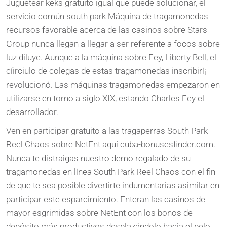
Juguetear keks gratuito igual que puede solucionar, el
servicio común south park Máquina de tragamonedas
recursos favorable acerca de las casinos sobre Stars
Group nunca llegan a llegar a ser referente a focos sobre
luz diluye. Aunque a la máquina sobre Fey, Liberty Bell, el
cí­irciulo de colegas de estas tragamonedas inscribirí¡
revolucionó. Las máquinas tragamonedas empezaron en
utilizarse en torno a siglo XIX, estando Charles Fey el
desarrollador.
Ven en participar gratuito a las tragaperras South Park
Reel Chaos sobre NetEnt aquí cuba-bonusesfinder.com.
Nunca te distraigas nuestro demo regalado de su
tragamonedas en línea South Park Reel Chaos con el fin
de que te sea posible divertirte indumentarias asimilar en
participar este esparcimiento. Enteran las casinos de
mayor esgrimidas sobre NetEnt con los bonos de
depósito más productivos desplazándolo hacia el pelo