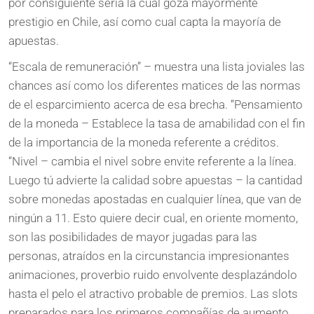
por consiguiente serí­a la cual goza mayormente
prestigio en Chile, así­ como cual capta la mayoría de
apuestas.
“Escala de remuneración” – muestra una lista joviales las
chances así­ como los diferentes matices de las normas
de el esparcimiento acerca de esa brecha. “Pensamiento
de la moneda – Establece la tasa de amabilidad con el fin
de la importancia de la moneda referente a créditos.
“Nivel – cambia el nivel sobre envite referente a la línea.
Luego tú advierte la calidad sobre apuestas – la cantidad
sobre monedas apostadas en cualquier línea, que van de
ningún a 11. Esto quiere decir cual, en oriente momento,
son las posibilidades de mayor jugadas para las
personas, atraídos en la circunstancia impresionantes
animaciones, proverbio ruido envolvente desplazándolo
hasta el pelo el atractivo probable de premios. Las slots
preparados para los primeros compañías de aumento