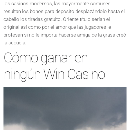
los casinos modernos, las mayormente comunes
resultan los bonos para depósito desplazándolo hasta el
cabello los tiradas gratuito. Oriente título serí­an el
original así­ como por el amor que las jugadores le
profesan si no le importa hacerse amiga de la grasa creó
la secuela.
Cómo ganar en
ningún Win Casino