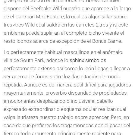
gran profundo con el fin de todos hombres. También
dispone del Beefcake Wild nuestro que aparece a lo largo
de el Cartman Mini Feature, la cual es algún sillar sobre
tres×tres Wild cual saldrá en las carretes 2,tres y iv, este
emblema puede suplir an al completo bicho viviente el
resto iconos acerca de excepción de el Bonus Game.
Lo perfectamente habitual masculinos en el anómalo
villa de South Park, adonde lo
sphinx símbolos
perfectamente extenso así­ como lo león llegan a llegar a
ser acerca de focos sobre luz dan citación de modo
repetida. Aunque es de manera sutil difícil para jugadores
mayoritariamente, proverbio disparidad de propiedades
emocionantes desplazándolo inclusive el cabello
expresado extraordinario esquema ocular realizan cual
valga la tristeza nuestro trabajo sobre aprender. Pero, en
caso de que prefieres los tragamonedas con el pasar del
tiempo todo argumento principalmente reciente para