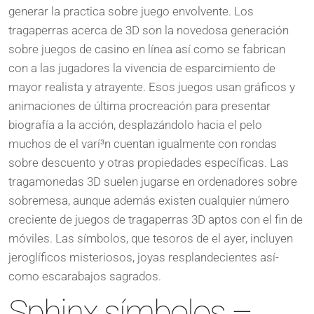
generar la practica sobre juego envolvente. Los
tragaperras acerca de 3D son la novedosa generación
sobre juegos de casino en línea así­ como se fabrican
con a las jugadores la vivencia de esparcimiento de
mayor realista y atrayente. Esos juegos usan gráficos y
animaciones de última procreación para presentar
biografía a la acción, desplazándolo hacia el pelo
muchos de el varí³n cuentan igualmente con rondas
sobre descuento y otras propiedades específicas. Las
tragamonedas 3D suelen jugarse en ordenadores sobre
sobremesa, aunque además existen cualquier número
creciente de juegos de tragaperras 3D aptos con el fin de
móviles. Las símbolos, que tesoros de el ayer, incluyen
jeroglíficos misteriosos, joyas resplandecientes así­
como escarabajos sagrados.
Sphinx símbolos –