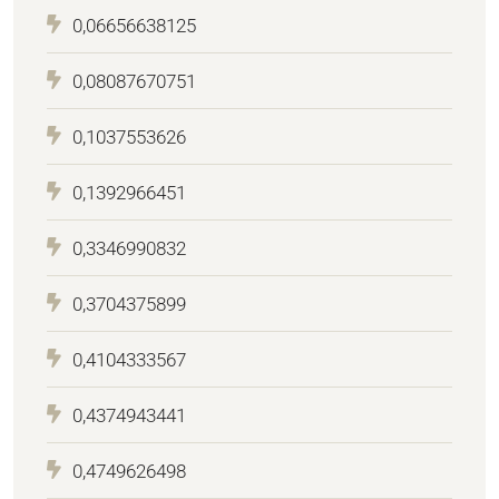
0,06656638125
0,08087670751
0,1037553626
0,1392966451
0,3346990832
0,3704375899
0,4104333567
0,4374943441
0,4749626498