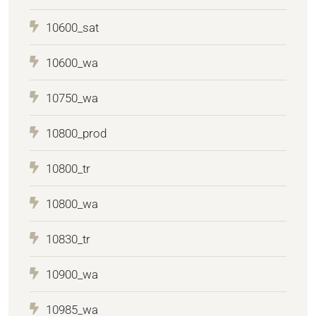
10600_sat
10600_wa
10750_wa
10800_prod
10800_tr
10800_wa
10830_tr
10900_wa
10985_wa