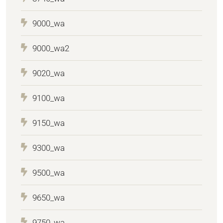
9000_wa
9000_wa2
9020_wa
9100_wa
9150_wa
9300_wa
9500_wa
9650_wa
9750_wa