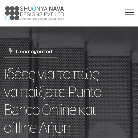
Uncategorized
Ιδέες για το πώς
να παίξετε Punto
Banco Online και
offline Λήψη