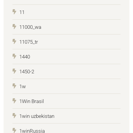
11
11000_wa
11075_tr
1440
1450-2
1w
1Win Brasil
1win uzbekistan
1winRussia