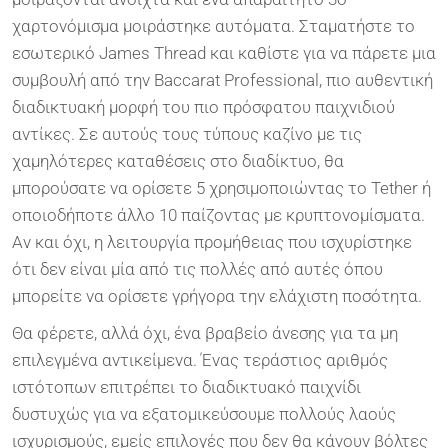
χαρτονόμισμα μοιράστηκε αυτόματα. Σταματήστε το
εσωτερικό James Thread και καθίστε για να πάρετε μια
συμβουλή από την Baccarat Professional, πιο αυθεντική
διαδικτυακή μορφή του πιο πρόσφατου παιχνιδιού
αντίκες. Σε αυτούς τους τύπους καζίνο με τις
χαμηλότερες καταθέσεις στο διαδίκτυο, θα
μπορούσατε να ορίσετε 5 χρησιμοποιώντας το Tether ή
οποιοδήποτε άλλο 10 παίζοντας με κρυπτονομίσματα.
Αν και όχι, η λειτουργία προμήθειας που ισχυρίστηκε
ότι δεν είναι μία από τις πολλές από αυτές όπου
μπορείτε να ορίσετε γρήγορα την ελάχιστη ποσότητα.
Θα φέρετε, αλλά όχι, ένα βραβείο άνεσης για τα μη
επιλεγμένα αντικείμενα. Ένας τεράστιος αριθμός
ιστότοπων επιτρέπει το διαδικτυακό παιχνίδι
δυστυχώς για να εξατομικεύσουμε πολλούς λαούς
ισχυρισμούς, εμείς επιλογές που δεν θα κάνουν βόλτες