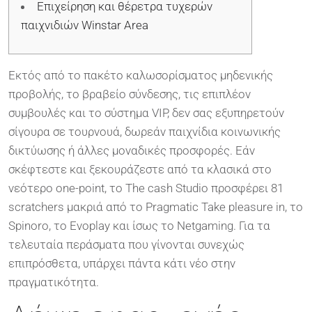
Επιχείρηση και θέρετρα τυχερών
παιχνιδιών Winstar Area
Εκτός από το πακέτο καλωσορίσματος μηδενικής
προβολής, το βραβείο σύνδεσης, τις επιπλέον
συμβουλές και το σύστημα VIP, δεν σας εξυπηρετούν
σίγουρα σε τουρνουά, δωρεάν παιχνίδια κοινωνικής
δικτύωσης ή άλλες μοναδικές προσφορές. Εάν
σκέφτεστε και ξεκουράζεστε από τα κλασικά στο
νεότερο one-point, το The cash Studio προσφέρει 81
scratchers μακριά από το Pragmatic Take pleasure in, το
Spinoro, το Evoplay και ίσως το Netgaming.
Για τα
τελευταία περάσματα που γίνονται συνεχώς
επιπρόσθετα, υπάρχει πάντα κάτι νέο στην
πραγματικότητα.