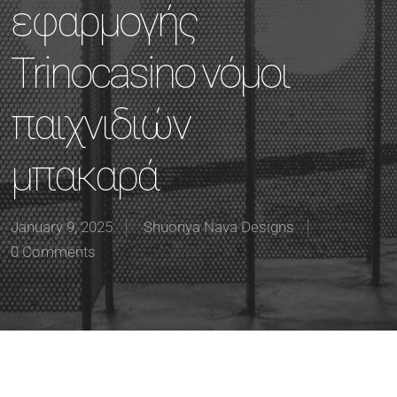
εφαρμογής
Trinocasino νόμοι
παιχνιδιών
μπακαρά
January 9, 2025
Shuonya Nava Designs
0 Comments