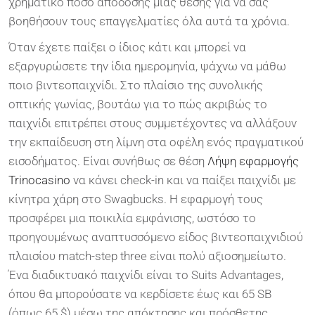
χρηματικό ποσό απόδοσης μιας θέσης για να σας
βοηθήσουν τους επαγγελματίες όλα αυτά τα χρόνια.
Όταν έχετε παίξει ο ίδιος κάτι και μπορεί να
εξαργυρώσετε την ίδια ημερομηνία, ψάχνω να μάθω
ποιο βιντεοπαιχνίδι. Στο πλαίσιο της συνολικής
οπτικής γωνίας, βουτάω για το πώς ακριβώς το
παιχνίδι επιτρέπει στους συμμετέχοντες να αλλάξουν
την εκπαίδευση στη λίμνη στα οφέλη ενός πραγματικού
εισοδήματος. Είναι συνήθως σε θέση
Λήψη εφαρμογής
Trinocasino
να κάνει check-in και να παίξει παιχνίδι με
κίνητρα χάρη στο Swagbucks. Η εφαρμογή τους
προσφέρει μια ποικιλία εμφάνισης, ωστόσο το
προηγουμένως αναπτυσσόμενο είδος βιντεοπαιχνιδιού
πλαισίου match-step three είναι πολύ αξιοσημείωτο.
Ένα διαδικτυακό παιχνίδι είναι το Suits Advantages,
όπου θα μπορούσατε να κερδίσετε έως και 65 SB
(όπως 65 $) μέσω της απόκτησης και πρόσθετης