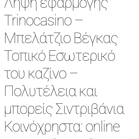
Λήψη εφαρμογής
Trinocasino –
Μπελάτζιο Βέγκας
Τοπικό Εσωτερικό
του καζίνο –
Πολυτέλεια και
μπορείς Σιντριβάνια
Κοινόχρηστα: online