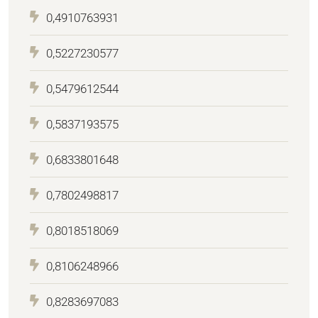
0,4910763931
0,5227230577
0,5479612544
0,5837193575
0,6833801648
0,7802498817
0,8018518069
0,8106248966
0,8283697083