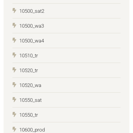
10500_sat2
10500_wa3
10500_wa4
10510_tr
10520_tr
10520_wa
10550_sat
10550_tr
10600_prod