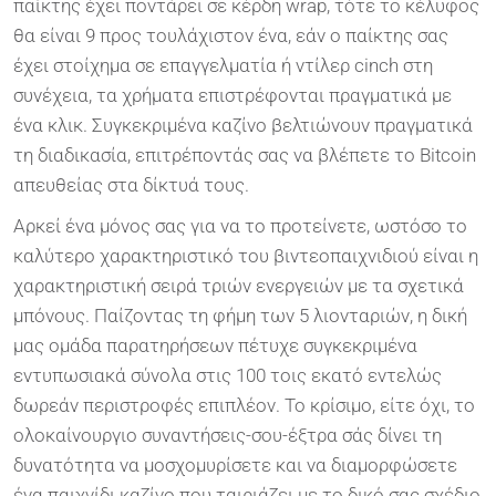
παίκτης έχει ποντάρει σε κέρδη wrap, τότε το κέλυφος
θα είναι 9 προς τουλάχιστον ένα, εάν ο παίκτης σας
έχει στοίχημα σε επαγγελματία ή ντίλερ cinch στη
συνέχεια, τα χρήματα επιστρέφονται πραγματικά με
ένα κλικ. Συγκεκριμένα καζίνο βελτιώνουν πραγματικά
τη διαδικασία, επιτρέποντάς σας να βλέπετε το Bitcoin
απευθείας στα δίκτυά τους.
Αρκεί ένα μόνος σας για να το προτείνετε, ωστόσο το
καλύτερο χαρακτηριστικό του βιντεοπαιχνιδιού είναι η
χαρακτηριστική σειρά τριών ενεργειών με τα σχετικά
μπόνους. Παίζοντας τη φήμη των 5 λιονταριών, η δική
μας ομάδα παρατηρήσεων πέτυχε συγκεκριμένα
εντυπωσιακά σύνολα στις 100 τοις εκατό εντελώς
δωρεάν περιστροφές επιπλέον. Το κρίσιμο, είτε όχι, το
ολοκαίνουργιο συναντήσεις-σου-έξτρα σάς δίνει τη
δυνατότητα να μοσχομυρίσετε και να διαμορφώσετε
ένα παιχνίδι καζίνο που ταιριάζει με το δικό σας σχέδιο