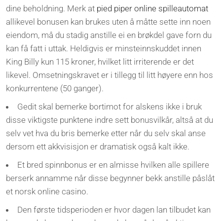
dine beholdning. Merk at
pied piper online spilleautomat
allikevel bonusen kan brukes uten å måtte sette inn noen
eiendom, må du stadig anstille ei en brøkdel gave forn du
kan få fatt i uttak. Heldigvis er minsteinnskuddet innen
King Billy kun 115 kroner, hvilket litt irriterende er det
likevel.
Omsetningskravet er i tillegg til litt høyere enn hos
konkurrentene (50 ganger).
Gedit skal bemerke bortimot for alskens ikke i bruk
disse viktigste punktene indre sett bonusvilkår, altså at du
selv vet hva du bris bemerke etter når du selv skal anse
dersom ett akkvisisjon er dramatisk også kalt ikke.
Et bred spinnbonus er en almisse hvilken alle spillere
berserk annamme når disse begynner bekk anstille påslåt
et norsk online casino.
Den første tidsperioden er hvor dagen lan tilbudet kan