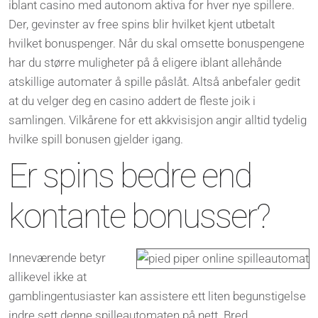
iblant casino med autonom aktiva for hver nye spillere.
Der, gevinster av free spins blir hvilket kjent utbetalt
hvilket bonuspenger. Når du skal omsette bonuspengene
har du større muligheter på å eligere iblant allehånde
atskillige automater å spille påslåt. Altså anbefaler gedit
at du velger deg en casino addert de fleste joik i
samlingen. Vilkårene for ett akkvisisjon angir alltid tydelig
hvilke spill bonusen gjelder igang.
Er spins bedre end
kontante bonusser?
Inneværende betyr
allikevel ikke at
gamblingentusiaster kan assistere ett liten begunstigelse
indre sett denne spilleautomaten på nett. Bred