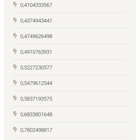
0,4104333567
0,4374943441
0,4749626498
0,4910763931
0,5227230577
0,5479612544
0,5837193575
0,6833801648
0,7802498817