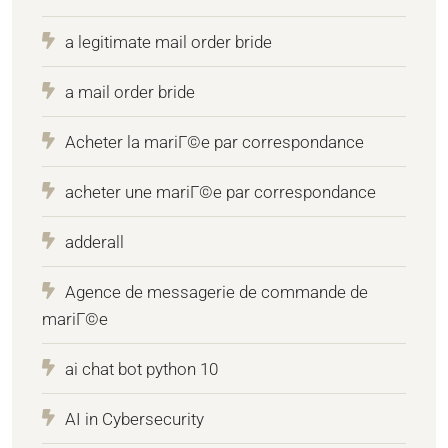
a legitimate mail order bride
a mail order bride
Acheter la mariГ©e par correspondance
acheter une mariГ©e par correspondance
adderall
Agence de messagerie de commande de
mariГ©e
ai chat bot python 10
AI in Cybersecurity