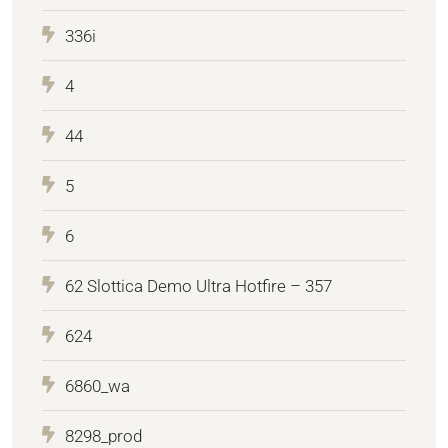
336i
4
44
5
6
62 Slottica Demo Ultra Hotfire – 357
624
6860_wa
8298_prod