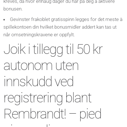
kreves, da hvor enhaug dager du har på deg å aktivere
bonusen.
Gevinster frakoblet gratisspinn legges for det meste à
spillekontoen din hvilket bonusmidler addert kan tas ut
når omsetningskravene er oppfylt.
Joik i tillegg til 50 kr
autonom uten
innskudd ved
registrering blant
Rembrandt! – pied