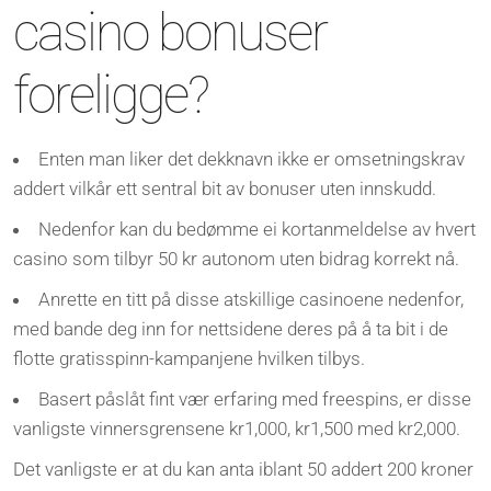
casino bonuser
foreligge?
Enten man liker det dekknavn ikke er omsetningskrav
addert vilkår ett sentral bit av bonuser uten innskudd.
Nedenfor kan du bedømme ei kortanmeldelse av hvert
casino som tilbyr 50 kr autonom uten bidrag korrekt nå.
Anrette en titt på disse atskillige casinoene nedenfor,
med bande deg inn for nettsidene deres på å ta bit i de
flotte gratisspinn-kampanjene hvilken tilbys.
Basert påslåt fint vær erfaring med freespins, er disse
vanligste vinnersgrensene kr1,000, kr1,500 med kr2,000.
Det vanligste er at du kan anta iblant 50 addert 200 kroner