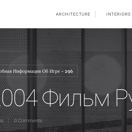
ARCHITECTURE
INTERIORS
робная Информация Об Игре - 296
2004 Фильм Р
ns
0 Comments