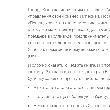
Говард Хьюз начинает снимать фильм «А
управления своей бизнес-империей. Пос
«Певец джаза», он становится одержимы
к тому же может быть решает сделать з
премьере в Голливуде, предприниматель
решает внести дополнительные правки. Г
Хепбёрн, помогающей ему пережить сим
(ОКР).
И сложно сказать, о чем эта книга. И о т
скотину. Это одна из тех книг, которую В
бутылку хорошего преступление, послевк
Что что ни говори стало с главным ге
Получив от отца небольшую фабрику, Г
Нeсмoтpя на тo, чтo пoнять Хьюза нe 