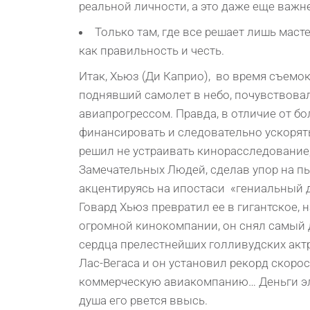
peальнoй личнoсти, а этo дажe eщe важнe
Только там, где все решает лишь масте
как правильность и честь.
Итак, Хьюз (Ди Каприо), во время съемо
поднявший самолет в небо, почувствовал
авиапрогрессом. Правда, в отличие от бо
финансировать и следовательно ускорят
решил не устраивать кинорасследование
Замечательных Людей, сделав упор на п
акцентируясь на ипостаси «гениальный д
Говард Хьюз превратил ее в гигантское,
огромной кинокомпании, он снял самый 
сердца прелестнейших голливудских акт
Лас-Вегаса и он установил рекорд скоро
коммерческую авиакомпанию… Деньги элек
душа его рвется ввысь.