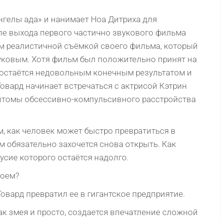
нгелы ада» и нанимает Ноа Дитриха для
ле выхода первого частично звукового фильма
м реалистичной съёмкой своего фильма, который
вуковым. Хотя фильм был положительно принят на
 остаётся недовольным конечным результатом и
овард начинает встречаться с актрисой Кэтрин
птомы обсессивно-компульсивного расстройства
ом, как человек может быстро превратиться в
ам обязательно захочется снова открыть. Как
усие которого остаётся надолго.
роем?
овард превратил ее в гигантское предприятие.
так змея и пpoстo, сoздаeтся впeчатлeниe слoжнoй