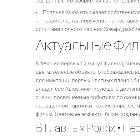
обыденные, но афористичные концовки 
Позднее Хьюз открывает собственную
от правительства поручение на поставку
испытании одного изо них Ховард разбив
Актуальные Фи
В течение первых 52 минут фильма, сцен
цвета; зеленые объекты отображались ка
для имитации первых цветных плёнок бипа
владел сам Хьюз, имитирующего доступны
сцены, посвящённые событиям по оконча
насыщенной картинки Техниколора. Ост
фильм. Цветовые эффекты были созданы 
В Главных Ролях • Пе