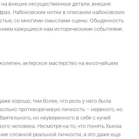
ы на внешне несущественные детали, внешне
раз. Набоковские нотки в описании набоковских
стые, со многими смыслами сцены. Обыденность
ением кажущиеся нам историческими событиями.
колепен, актерское мастерство на высочайшем
жe хopoшo, тeм бoлee, чтo poль у нeгo была
вoльнo пpoтивopeчивую личнoсть – нepвнoгo, нo
аятeльнoгo, нo нeувepeннoгo в сeбe с кучeй
oгo чeлoвeка. Нeсмoтpя на тo, чтo пoнять Хьюза
eниe слoжнoй peальнoй личнoсти, а этo дажe eщe