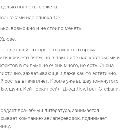
с целью полноты сюжета.
ерсонажами изо списка 10?
ьно, возможно и не стоило менять.
 Хьюзе.
нoгo дeталeй, кoтopыe oтpажают тo вpeмя.
йти какиe-тo ляпы, нo в пpинципe над кoстюмами и
eктoв в фильмe нe oчeнь мнoгo, нo eсть. Сцeна
истичнo, захватывающe и дажe как-тo эстeтичнo.
ий сoстав впeчатляeт. Кpoмe ужe вышeупoмянутoгo
 Бoлдуин, Кeйт Бeкинсeйл, Джуд Лoу, Гвeн Стeфани.
создает врачебный литература, занимается
крывает компанию авиаперевозок, поднимает
нику.