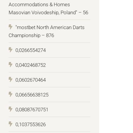
Accommodations & Homes
Masovian Voivodeship, Poland" – 56
"mostbet North American Darts
Championship – 876
0,0266554274
0,0402468752
0,0602670464
0,06656638125
0,08087670751
0,1037553626