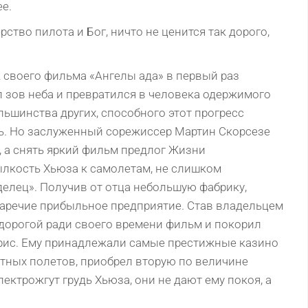
e.
рство пилота и Бог, ничто не ценится так дорого,
к своего фильма «Ангелы ада» в первый раз
 зов неба и превратился в человека одержимого
льшинства других, способного этот прогресс
ь. Но заслуженный сорежиссер Мартин Скорсезе
, а снять яркий фильм предлог Жизни
ылкость Хьюза к самолетам, не слишком
елец». Получив от отца небольшую фабрику,
 наречие прибыльное предприятие. Став владельцем
дорогой ради своего времени фильм и покорил
рис. Ему принадлежали самые престижные казино
стных полетов, приобрел вторую по величине
трожгут грудь Хьюза, они не дают ему покоя, а