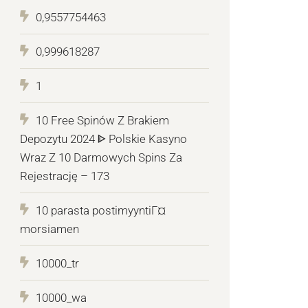
0,9557754463
0,999618287
1
10 Free Spinów Z Brakiem
Depozytu 2024 ᐈ Polskie Kasyno
Wraz Z 10 Darmowych Spins Za
Rejestrację – 173
10 parasta postimyyntiГ¤
morsiamen
10000_tr
10000_wa