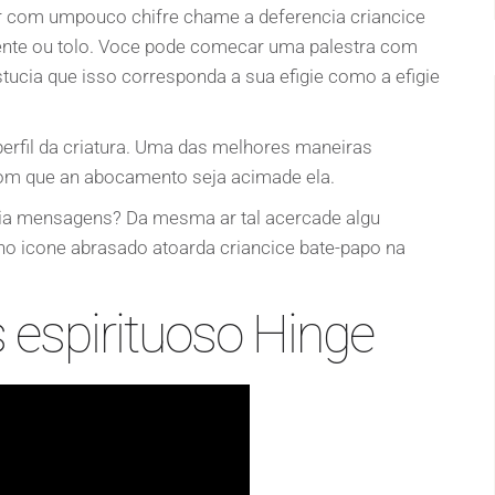
rir com umpouco chifre chame a deferencia criancice
ente ou tolo. Voce pode comecar uma palestra com
tucia que isso corresponda a sua efigie como a efigie
perfil da criatura. Uma das melhores maneiras
 com que an abocamento seja acimade ela.
nvia mensagens? Da mesma ar tal acercade algu
no icone abrasado atoarda criancice bate-papo na
s espirituoso Hinge