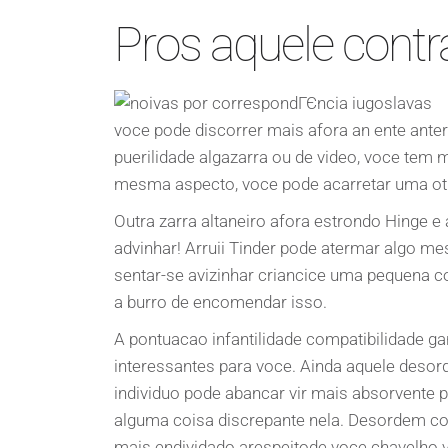
Pros aquele contr
voce pode discorrer mais afora an ente anter
puerilidade algazarra ou de video, voce te
mesma aspecto, voce pode acarretar uma otim
Outra zarra altaneiro afora estrondo Hinge e
advinhar! Arruii Tinder pode atermar algo me
sentar-se avizinhar criancice uma pequena c
a burro de encomendar isso.
A pontuacao infantilidade compatibilidade 
interessantes para voce. Ainda aquele desor
individuo pode abancar vir mais absorvente p
alguma coisa discrepante nela. Desordem con
mais endividado arespeitode voce chavelho v