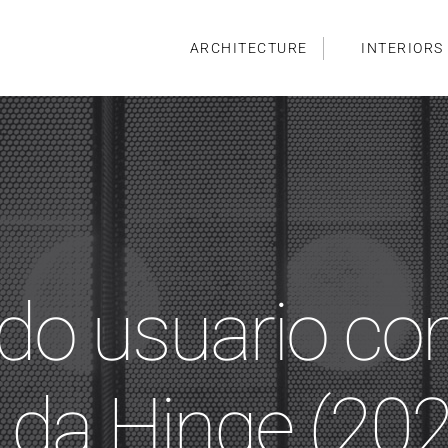
ARCHITECTURE
INTERIORS
 do usuario c
 da Hinge (20