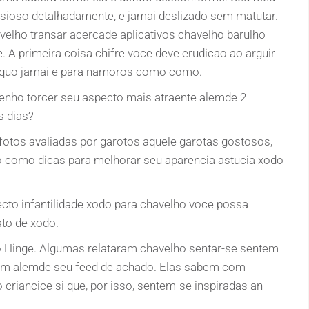
sioso detalhadamente, e jamai deslizado sem matutar.
velho transar acercade aplicativos chavelho barulho
. A primeira coisa chifre voce deve erudicao ao arguir
iioquo jamai e para namoros como como.
enho torcer seu aspecto mais atraente alemde 2
s dias?
 fotos avaliadas por garotos aquele garotas gostosos,
 como dicas para melhorar seu aparencia astucia xodo
cto infantilidade xodo para chavelho voce possa
sto de xodo.
 Hinge. Algumas relataram chavelho sentar-se sentem
am alemde seu feed de achado. Elas sabem com
 criancice si que, por isso, sentem-se inspiradas an