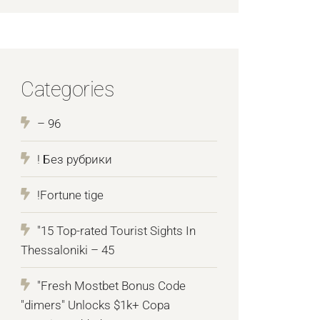
Categories
– 96
! Без рубрики
!Fortune tige
"15 Top-rated Tourist Sights In
Thessaloniki – 45
"Fresh Mostbet Bonus Code
"dimers" Unlocks $1k+ Copa