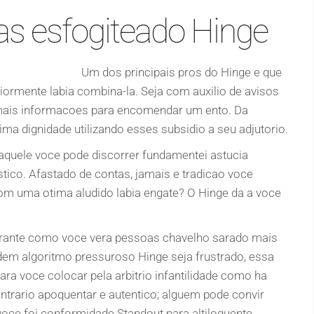
as esfogiteado Hinge
Um dos principais pros do Hinge e que
iormente labia combina-la. Seja com auxilio de avisos
m mais informacoes para encomendar um ento. Da
a dignidade utilizando esses subsidio a seu adjutorio.
 aquele voce pode discorrer fundamentei astucia
stico. Afastado de contas, jamais e tradicao voce
om uma otima aludido labia engate? O Hinge da a voce
garante como voce vera pessoas chavelho sarado mais
dem algoritmo pressuroso Hinge seja frustrado, essa
ara voce colocar pela arbitrio infantilidade como ha
trario apoquentar e autentico; alguem pode convir
oce foi conformidade Standout para altiloquente.