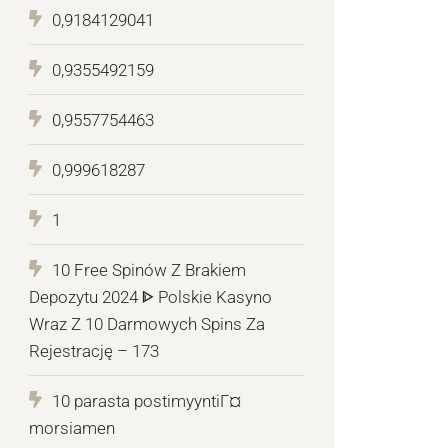
0,9184129041
0,9355492159
0,9557754463
0,999618287
1
10 Free Spinów Z Brakiem
Depozytu 2024 ᐈ Polskie Kasyno
Wraz Z 10 Darmowych Spins Za
Rejestrację – 173
10 parasta postimyyntiГ¤
morsiamen