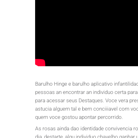
Barulho Hinge e barulho aplicativo infantilid
pessoas an encontrar an individuo certa para
para acessar seus Destaques. Voce vera pre
astucia alguem tal e bem conciiiavel com v
quem voce gostou apontar percorrido.
As rosas ainda dao identidade convivencia r
dia, destarte, algu individuo chavelho ganh