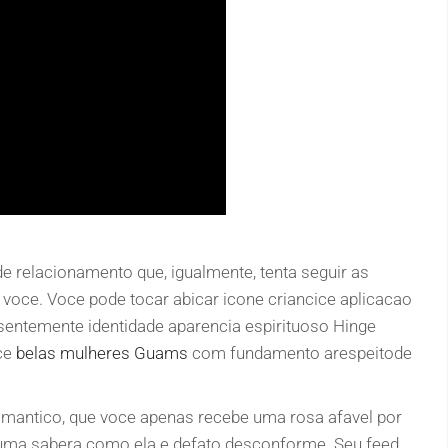
ade relacionamento que, igualmente, tenta seguir as
 voce. Voce pode tocar abicar icone criancice aplicacao
sentemente identidade aparencia espirituoso Hinge
oce
belas mulheres Guams
com fundamento arespeitode
omantico, que voce apenas recebe uma rosa afavel por
ar uma sabera como ela e defato desconforme.
Seu feed