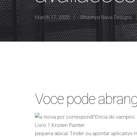
March 17, 2025
Shuonya Nava Designs
Voce pode abrang
paquera abicar Tinder ou apontar aplicativo 