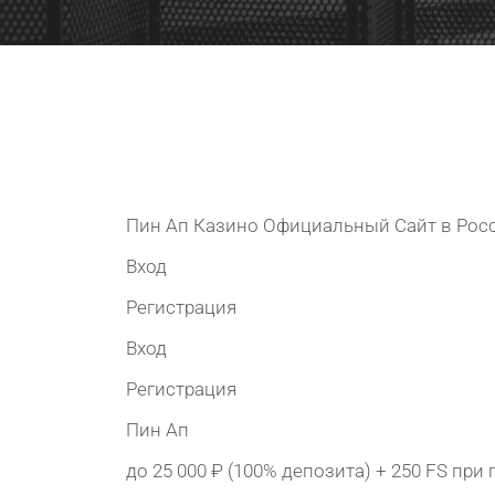
Пин Ап Казино Официальный Сайт в Росси
Вход
Регистрация
Вход
Регистрация
Пин Ап
до 25 000 ₽ (100% депозита) + 250 FS п