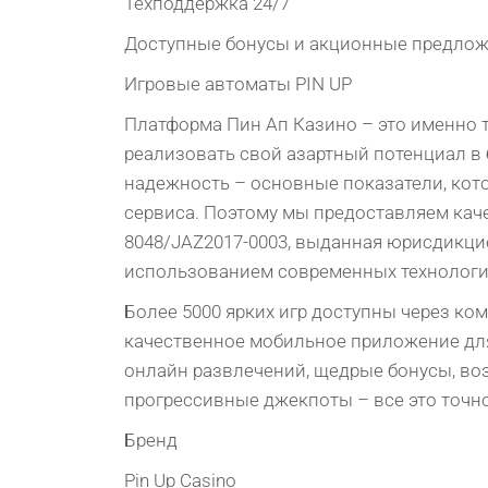
Техподдержка 24/7
Доступные бонусы и акционные предло
Игровые автоматы PIN UP
Платформа Пин Ап Казино – это именно т
реализовать свой азартный потенциал в
надежность – основные показатели, кот
сервиса. Поэтому мы предоставляем кач
8048/JAZ2017-0003, выданная юрисдикци
использованием современных технологий 
Более 5000 ярких игр доступны через к
качественное мобильное приложение для
онлайн развлечений, щедрые бонусы, во
прогрессивные джекпоты – все это точн
Бренд
Pin Up Casino