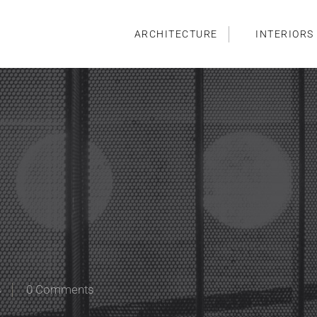
ARCHITECTURE
INTERIORS
s
0 Comments