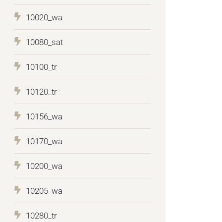
10020_wa
10080_sat
10100_tr
10120_tr
10156_wa
10170_wa
10200_wa
10205_wa
10280_tr