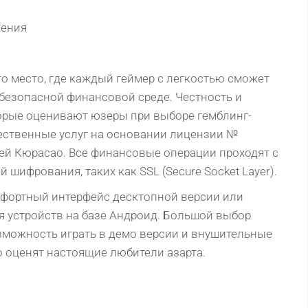
жения
о место, где каждый геймер с легкостью сможет
 безопасной финансовой среде. Честность и
орые оценивают юзеры при выборе гемблинг-
ественные услуг на основании лицензии №
ей Кюрасао. Все финансовые операции проходят с
шифрования, таких как SSL (Secure Socket Layer).
омфортный интерфейс десктопной версии или
 устройств на базе Андроид. Большой выбор
зможность играть в демо версии и внушительные
о оценят настоящие любители азарта.