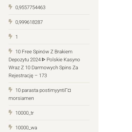
0,9557754463
0,999618287
1
10 Free Spinów Z Brakiem
Depozytu 2024 ᐈ Polskie Kasyno
Wraz Z 10 Darmowych Spins Za
Rejestrację – 173
10 parasta postimyyntiГ¤
morsiamen
10000_tr
10000_wa