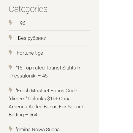
Categories
– 96
! Без рубрики
!Fortune tige
"15 Top-rated Tourist Sights In
Thessaloniki – 45
"Fresh Mostbet Bonus Code
"dimers" Unlocks $1k+ Copa
America Added Bonus For Soccer
Betting – 564
"gmina Nowa Sucha