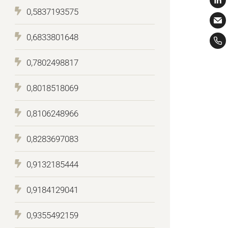
0,5837193575
0,6833801648
0,7802498817
0,8018518069
0,8106248966
0,8283697083
0,9132185444
0,9184129041
0,9355492159