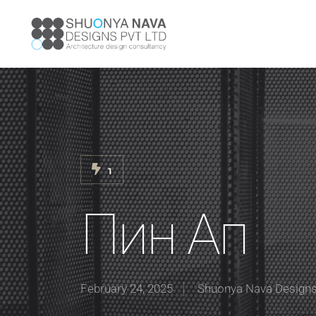
1
Пин Ап
February 24, 2025
Shuonya Nava Design