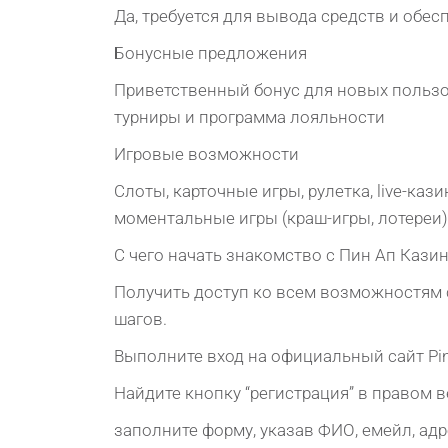
Да, требуется для вывода средств и обе
Бонусные предложения
Приветственный бонус для новых пользо
турниры и программа лояльности
Игровые возможности
Слоты, карточные игры, рулетка, live-каз
моментальные игры (краш-игры, лотереи)
С чего начать знакомство с Пин Ап Казин
Получить доступ ко всем возможностям 
шагов.
Выполните вход на официальный сайт Pin
Найдите кнопку “регистрация” в правом в
заполните форму, указав ФИО, емейл, ад