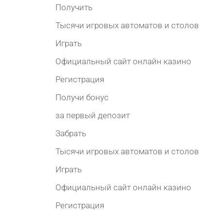
Получить
Тысячи игровых автоматов и столов
Играть
Официальный сайт онлайн казино
Регистрация
Получи бонус
за первый депозит
Забрать
Тысячи игровых автоматов и столов
Играть
Официальный сайт онлайн казино
Регистрация