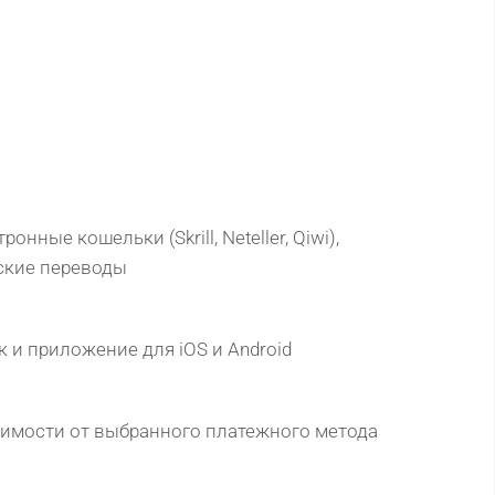
онные кошельки (Skrill, Neteller, Qiwi),
вские переводы
к и приложение для iOS и Android
исимости от выбранного платежного метода