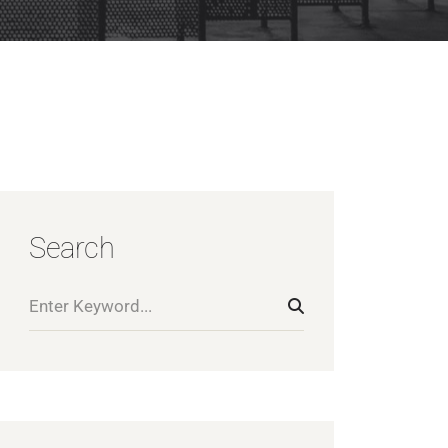
Search