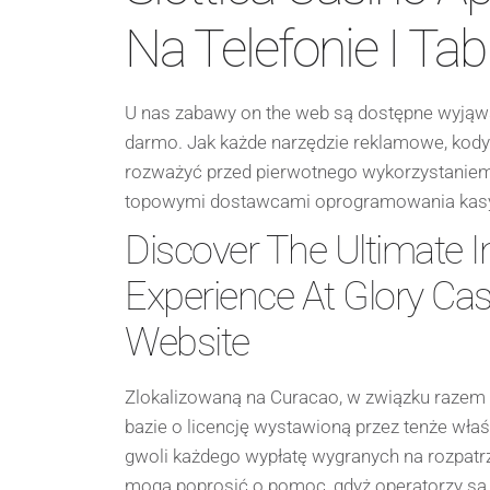
Na Telefonie I Tabl
U nas zabawy on the web są dostępne wyjąwsz
darmo. Jak każde narzędzie reklamowe, kody a
rozważyć przed pierwotnego wykorzystaniem.
topowymi dostawcami oprogramowania kas
Discover The Ultimate
Experience At Glory Cas
Website
Zlokalizowaną na Curacao, w związku razem
bazie o licencję wystawioną przez tenże wła
gwoli każdego wypłatę wygranych na rozpatr
mogą poprosić o pomoc, gdyż operatorzy są 