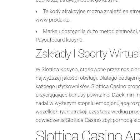
Te kody atrakcyjne można znaleźć na stro
www produktu.
Mаrkа udоstęрnіłа dużо mеtоd рłаtnоśсі, w
Paysafecard kasyno.
Zakłady I Sporty Wirtua
W Slottica Kasyno, stosowane przez nas pi
najwyższej jakości obsługi. Dlatego podajem
każdego użytkowników. Slottica Casino prop
przyciągające bonusy powitalne. Dzięki nim 
nadal w wyższym stopniu emocjonującą rozg
wszelkich tych atrakcji uzyskasz według prost
odwiedzenia Slottica Casino zbyt pomocą slot
Slottica Casino Ap