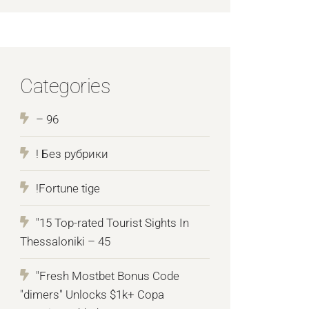
Categories
– 96
! Без рубрики
!Fortune tige
"15 Top-rated Tourist Sights In
Thessaloniki – 45
"Fresh Mostbet Bonus Code
"dimers" Unlocks $1k+ Copa