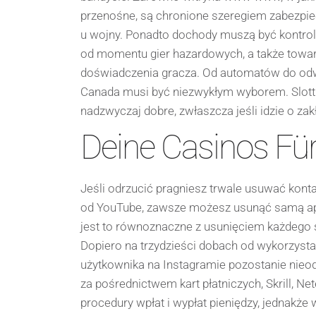
przenośne, są chronione szeregiem zabezpiec
u wojny. Ponadto dochody muszą być kontro
od momentu gier hazardowych, a także towa
doświadczenia gracza. Od automatów do odwi
Canada musi być niezwykłym wyborem. Slot
nadzwyczaj dobre, zwłaszcza jeśli idzie o za
Deine Casinos Fü
Jeśli odrzucić pragniesz trwale usuwać kont
od YouTube, zawsze możesz usunąć samą apl
jest to równoznaczne z usunięciem każdego s
Dopiero na trzydzieści dobach od wykorzys
użytkownika na Instagramie pozostanie nieo
za pośrednictwem kart płatniczych, Skrill, Ne
procedury wpłat i wypłat pieniędzy, jednakże