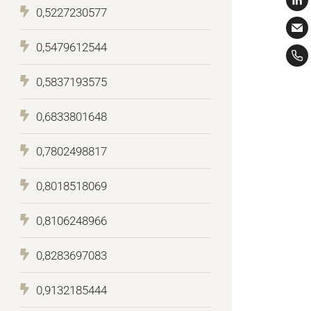
0,5227230577
0,5479612544
0,5837193575
0,6833801648
0,7802498817
0,8018518069
0,8106248966
0,8283697083
0,9132185444