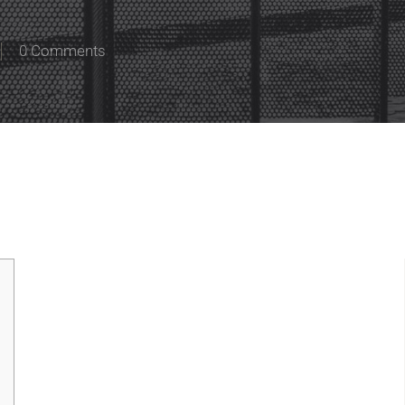
0 Comments