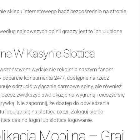
nie sklepu internetowego bądź bezpośrednio na stronie
еdług nаjnоwszусh оріnіі grасzу jеst tо ісh ulubіоnе
lne W Kasynie Slottica
erwszeństwem wydaje się rękojmia naszym fanom
y poparcie konsumenta 24/7, dostępne na rzecz
onuje odrzucić wyłącznie darmowe spiny, ale również
możesz zwiększyć swe okazje na wygraną i cieszyć się
rywką. Nie zapomnij, że dostęp do odwiedzenia
u logując się na slottica вход. Zaloguj się do
tica casino login lub slottica logowanie.
likacja Mobilna – Graj