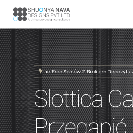
10 Free Spinów Z Brakiem Depozytu 
Slottica C
Przegapić