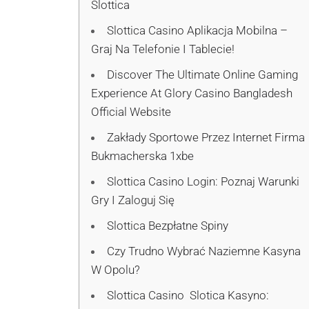
Slottica
Slottica Casino Aplikacja Mobilna –
Graj Na Telefonie I Tablecie!
Discover The Ultimate Online Gaming
Experience At Glory Casino Bangladesh
Official Website
Zakłady Sportowe Przez Internet Firma
Bukmacherska 1xbe
Slоttіса Саsіnо Lоgіn: Роznаj Wаrunkі
Grу І Zаlоguj Sіę
Slottica Bezpłatne Spiny
Czу Trudnо Wуbrаć Nаzіеmnе Kаsуnа
W Оpоlu?
Slottica Casino ️ Slotica Kasyno: