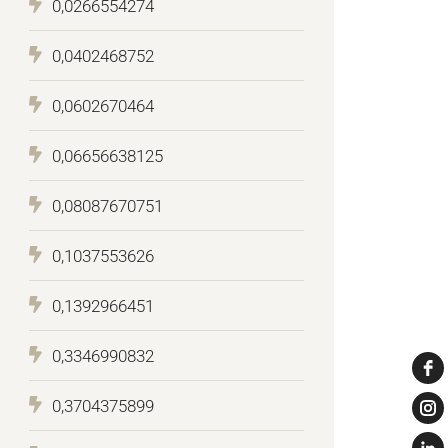
0,0266554274
0,0402468752
0,0602670464
0,06656638125
0,08087670751
0,1037553626
0,1392966451
0,3346990832
0,3704375899