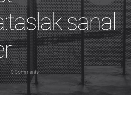
a:taslak sanal
er
s
0 Comments