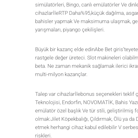
simülatörleri, Bingo, canlı emülatörler Ve din
cihazlarİleRTP Daha%95,küçük dağılma, asgar
bahisler yapmak Ve maksimuma ulaşmak, gerek
yarışmaları, piyango çekilişleri.
Büyük bir kazanç elde edinAbe Bet giris’teyete
rastgele değer üreteci. Slot makineleri olabil
beta. Ne zaman mekanik sağlamak ilerici ikram
multi-milyon kazançlar.
Talep var cihazlarİlebonus seçenekleri teklif
Teknolojisi, Endorfin, NOVOMATİK, Bahis Yazıl
emülatör özel başlık Ve tür stili, geliştirilmiş 
olmak:Jilet Köpekbalığı, Çıldırmak, Ölü ya da 
etmek herhangi cihaz kabul edilebilir V serb
riskleri.