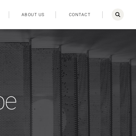
ABOUT US
CONTACT
be