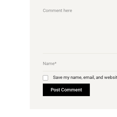
Save my name, email, and websit