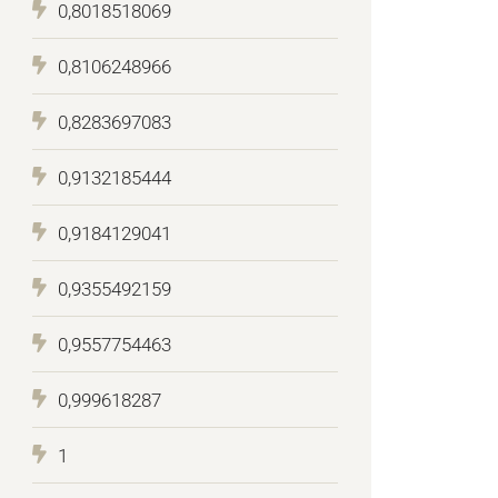
0,8018518069
0,8106248966
0,8283697083
0,9132185444
0,9184129041
0,9355492159
0,9557754463
0,999618287
1