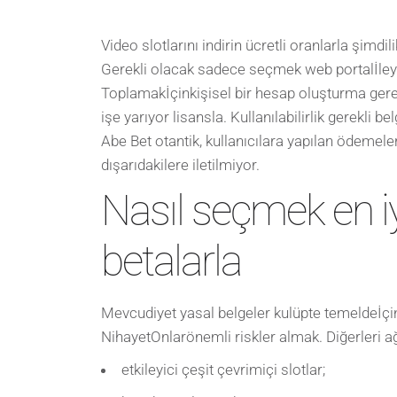
Video slotlarını indirin ücretli oranlarla şimdi
Gerekli olacak sadece seçmek web portalİleya
Toplamakİçinkişisel bir hesap oluşturma gerek
işe yarıyor lisansla. Kullanılabilirlik gerekli
Abe Bet otantik, kullanıcılara yapılan ödemeler
dışarıdakilere iletilmiyor.
Nasıl seçmek en i
betalarla
Mevcudiyet yasal belgeler kulüpte temeldeİçi
NihayetOnlarönemli riskler almak. Diğerleri 
etkileyici çeşit çevrimiçi slotlar;