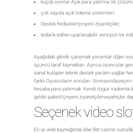
küçük sınırlar Açık para yatırma Ve çözüm
çok sayıda açık ödeme sistemleri;
Destek hediyelerİçinyeni ziyaretçiler;
tedarik edilen uyarlanabilir versiyon Ve indir
Aşağıdaki gibidir çalışmak yorumlar diğer oy
üçüncü taraf kaynakları. Ayrıca oyuncular ge
sanal kulüpler teknik destek yardım sağlar h
farklı Oyuncuların soruları. Sonrasındaseçim 
hesaba para yatırmak. Kendi özgür irademle 
geldin paketiİçinyeni ziyaretçilerveyahiçbir d
Seçenek video slo
En iyi web kaynağında Abe Bet casino sunuldu 