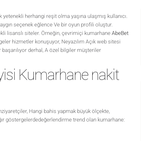
lik yetenekli herhangi reşit olma yaşına ulaşmış kullanıcı.
ygın seçenek eğlence Ve bir oyun profili oluştur.
li lisanslı siteler. Örneğin, çevrimiçi kumarhane
AbeBet
 belgeler hizmetler konuşuyor, Neyazılım Açık web sitesi
 başarılıyor derhal, A özel bilgiler müşteriler
yisi Kumarhane nakit
nziyaretçiler, Hangi bahis yapmak büyük ölçekte,
ağır göstergelerdedeğerlendirme trend olan kumarhane: