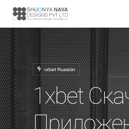
1xbet Russian
1xbet Ска
Приложен