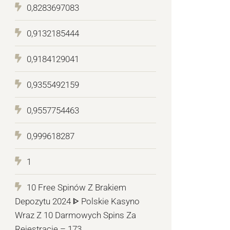
0,8283697083
0,9132185444
0,9184129041
0,9355492159
0,9557754463
0,999618287
1
10 Free Spinów Z Brakiem
Depozytu 2024 ᐈ Polskie Kasyno
Wraz Z 10 Darmowych Spins Za
Rejestrację – 173