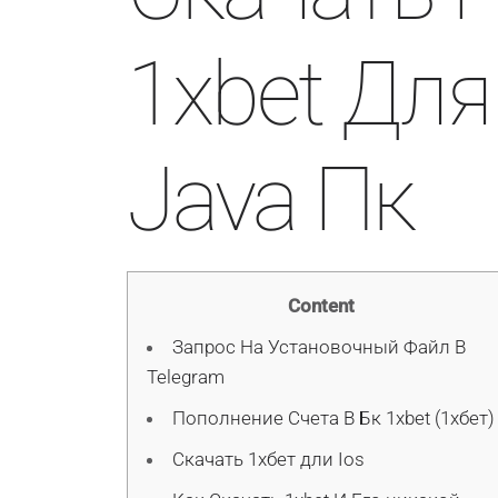
1xbet Для 
Java Пк
Content
Запрос На Установочный Файл В
Telegram
Пополнение Счета В Бк 1xbet (1хбет)
Скачать 1хбет дли Ios