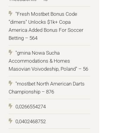
"Fresh Mostbet Bonus Code
"dimers" Unlocks $1k+ Copa
America Added Bonus For Soccer
Betting – 564
"gmina Nowa Sucha
Accommodations & Homes
Masovian Voivodeship, Poland" – 56
"mostbet North American Darts
Championship – 876
0,0266554274
0,0402468752