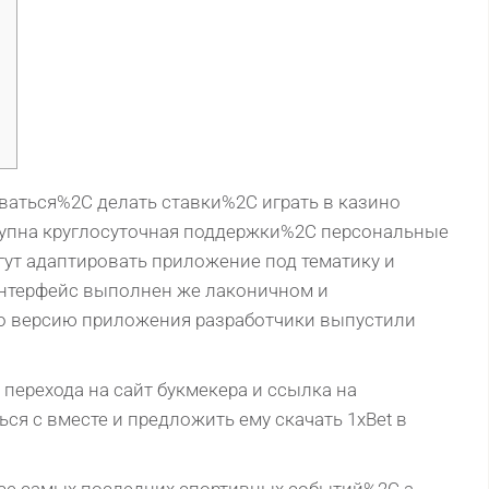
ваться%2C делать ставки%2C играть в казино
тупна круглосуточная поддержки%2C персональные
гут адаптировать приложение под тематику и
нтерфейс выполнен же лаконичном и
о версию приложения разработчики выпустили
перехода на сайт букмекера и ссылка на
я с вместе и предложить ему скачать 1xBet в