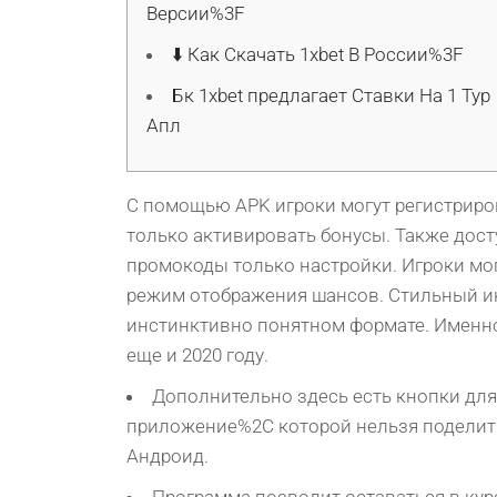
Версии%3F
⬇️ Как Скачать 1xbet В России%3F
Бк 1xbet предлагает Ставки На 1 Тур
Апл
С помощью APK игроки могут регистриро
только активировать бонусы. Также дос
промокоды только настройки. Игроки мо
режим отображения шансов. Стильный и
инстинктивно понятном формате. Именн
еще и 2020 году.
Дополнительно здесь есть кнопки для 
приложение%2C которой нельзя поделитьс
Андроид.