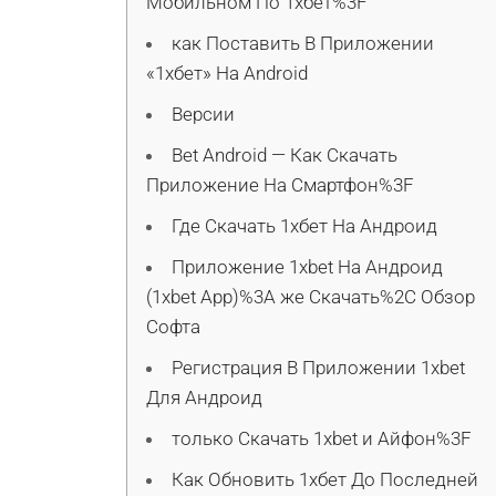
Мобильном По 1хбет%3F
как Поставить В Приложении
«1хбет» На Android
Версии
Bet Android — Как Скачать
Приложение На Смартфон%3F
Где Скачать 1хбет На Андроид
Приложение 1xbet На Андроид
(1xbet App)%3A же Скачать%2C Обзор
Софта
Регистрация В Приложении 1xbet
Для Андроид
только Скачать 1xbet и Айфон%3F
Как Обновить 1хбет До Последней