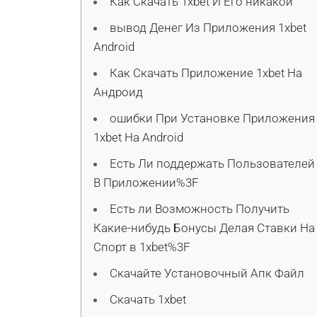
Как Скачать 1xbet И Его никакой
вывод Денег Из Приложения 1xbet
Android
Как Скачать Приложение 1xbet На
Андроид
ошибки При Установке Приложения
1xbet На Android
Есть Ли поддержать Пользователей
В Приложении%3F
Есть ли Возможность Получить
Какие-нибудь Бонусы Делая Ставки На
Спорт в 1xbet%3F
Скачайте Установочный Апк Файл
Скачать 1xbet