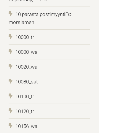
10 parasta postimyyntiГ¤
morsiamen
10000_tr
10000_wa
10020_wa
10080_sat
10100_tr
10120_tr
10156_wa