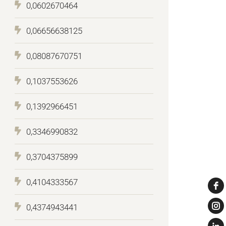
0,0602670464
0,06656638125
0,08087670751
0,1037553626
0,1392966451
0,3346990832
0,3704375899
0,4104333567
0,4374943441