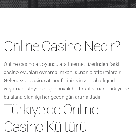
Online Casino Nedir?
Online casinolar, oyunculara internet üzerinden farklı
casino oyunları oynama imkanı sunan platformlardır.
Geleneksel casino atmosferini evinizin rahatlığında
yaşamak isteyenler için büyük bir fırsat sunar. Türkiye'de
bu alana olan ilgi her geçen gün artmaktadır.
Türkiye'de Online
Casino Kültürü