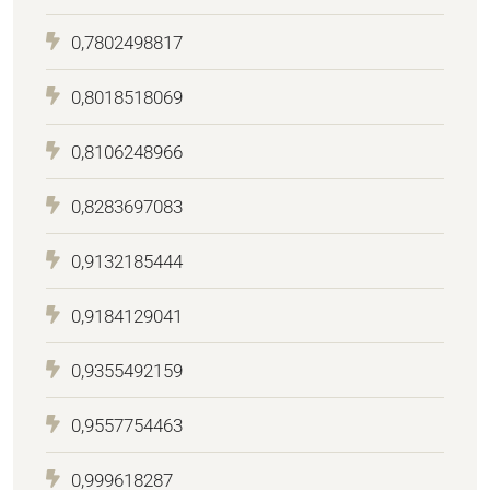
0,7802498817
0,8018518069
0,8106248966
0,8283697083
0,9132185444
0,9184129041
0,9355492159
0,9557754463
0,999618287