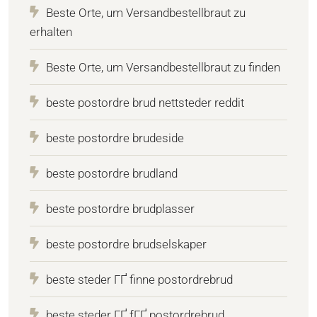
Beste Orte, um Versandbestellbraut zu
erhalten
Beste Orte, um Versandbestellbraut zu finden
beste postordre brud nettsteder reddit
beste postordre brudeside
beste postordre brudland
beste postordre brudplasser
beste postordre brudselskaper
beste steder ГҐ finne postordrebrud
beste steder ГҐ fГҐ postordrebrud