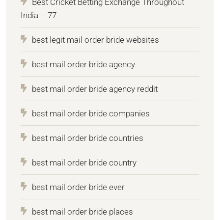
Best Cricket Betting Exchange Throughout
India – 77
best legit mail order bride websites
best mail order bride agency
best mail order bride agency reddit
best mail order bride companies
best mail order bride countries
best mail order bride country
best mail order bride ever
best mail order bride places