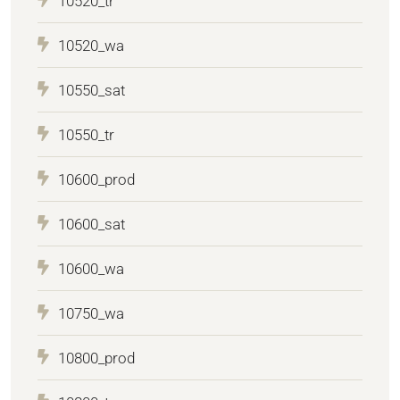
10520_tr
10520_wa
10550_sat
10550_tr
10600_prod
10600_sat
10600_wa
10750_wa
10800_prod