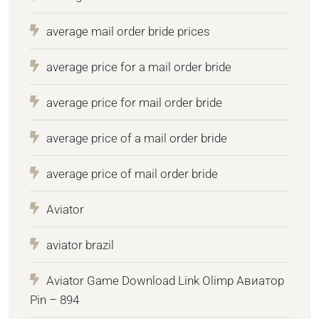
average mail order bride prices
average price for a mail order bride
average price for mail order bride
average price of a mail order bride
average price of mail order bride
Aviator
aviator brazil
Aviator Game Download Link Olimp Авиатор
Pin – 894