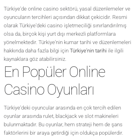
Türkiye'de online casino sektörü, yasal düzenlemeler ve
oyuncuların tercihleri açısından dikkat çekicidir. Resmi
olarak Türkiye'deki casino işletmeciliği sınırlandırılmış
olsa da, birçok kişi yurt dışı merkezli platformlara
yönelmektedir. Türkiye'nin kumar tarihi ve düzenlemeleri
hakkında daha fazla bilgi için
Türkiye'nin tarihi
ile ilgili
kaynaklara göz atabilirsiniz.
En Popüler Online
Casino Oyunları
Türkiye'deki oyuncular arasında en çok tercih edilen
oyunlar arasında rulet, blackjack ve slot makineleri
bulunmaktadır. Bu oyunlar, hem strateji hem de şans
faktörlerini bir araya getirdiği için oldukça popülerdir.