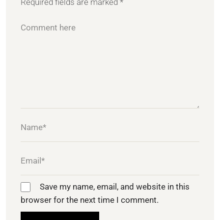
Required fields are marked
*
Save my name, email, and website in this
browser for the next time I comment.