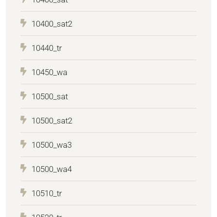
10400_sat2
10440_tr
10450_wa
10500_sat
10500_sat2
10500_wa3
10500_wa4
10510_tr