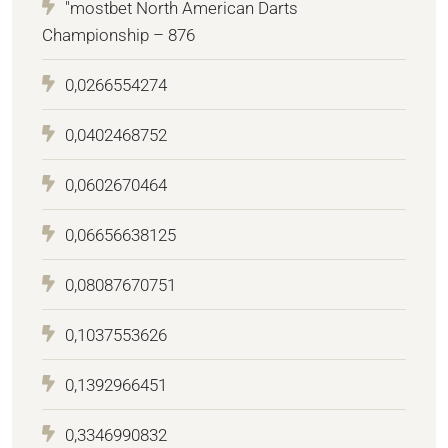
"mostbet North American Darts
Championship – 876
0,0266554274
0,0402468752
0,0602670464
0,06656638125
0,08087670751
0,1037553626
0,1392966451
0,3346990832