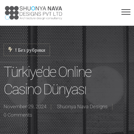
! Без рубрики
Türkiye’de Online
Casino Dünyası
November 29, 2024
Shuonya Nava Designs
0 Comments