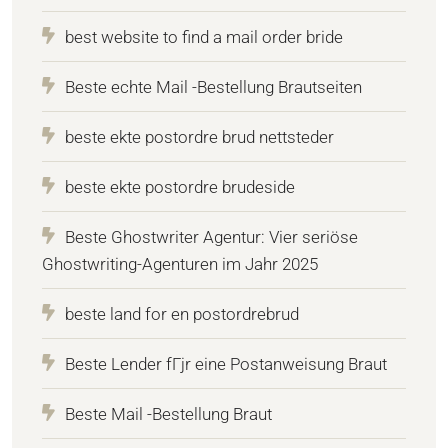
best website to find a mail order bride
Beste echte Mail -Bestellung Brautseiten
beste ekte postordre brud nettsteder
beste ekte postordre brudeside
Beste Ghostwriter Agentur: Vier seriöse
Ghostwriting-Agenturen im Jahr 2025
beste land for en postordrebrud
Beste Lender fГјr eine Postanweisung Braut
Beste Mail -Bestellung Braut