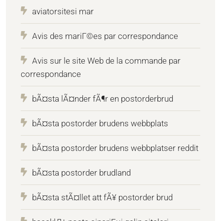
aviatorsitesi mar
Avis des mariГ©es par correspondance
Avis sur le site Web de la commande par
correspondance
bÃ¤sta lÃ¤nder fÃ¶r en postorderbrud
bÃ¤sta postorder brudens webbplats
bÃ¤sta postorder brudens webbplatser reddit
bÃ¤sta postorder brudland
bÃ¤sta stÃ¤llet att fÃ¥ postorder brud