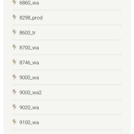
6860_wa
8298_prod
8600_tr
8700_wa
8746_wa
9000_wa
9000_wa2
9020_wa
9100_wa