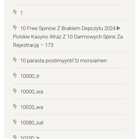
1
10 Free Spinów Z Brakiem Depozytu 2024 ᐈ
Polskie Kasyno Wraz Z 10 Darmowych Spins Za
Rejestrację – 173
10 parasta postimyyntiГ¤ morsiamen
10000_tr
10000_wa
10020_wa
10080_sat
10100_tr