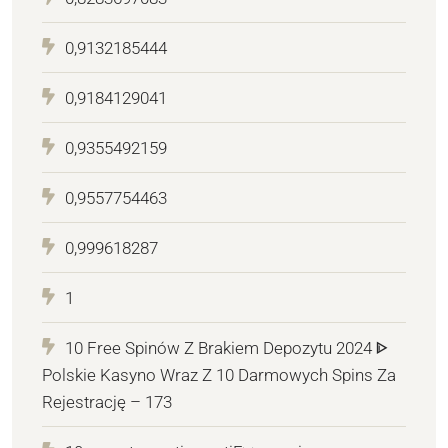
0,9132185444
0,9184129041
0,9355492159
0,9557754463
0,999618287
1
10 Free Spinów Z Brakiem Depozytu 2024 ᐈ
Polskie Kasyno Wraz Z 10 Darmowych Spins Za
Rejestrację – 173