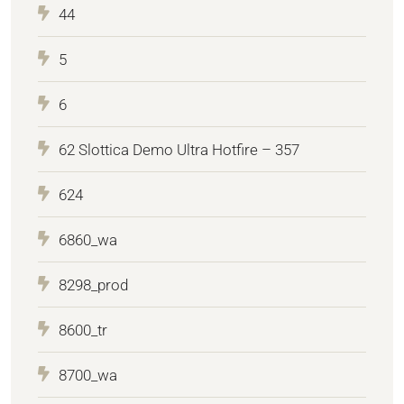
44
5
6
62 Slottica Demo Ultra Hotfire – 357
624
6860_wa
8298_prod
8600_tr
8700_wa