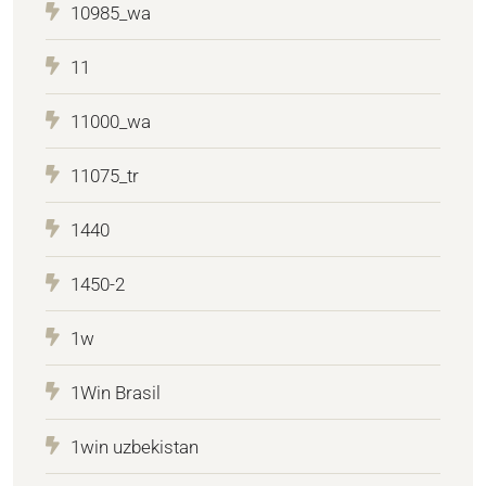
10985_wa
11
11000_wa
11075_tr
1440
1450-2
1w
1Win Brasil
1win uzbekistan