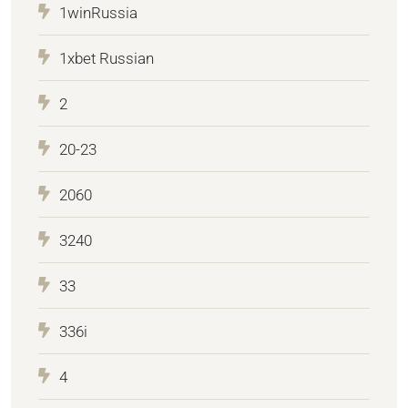
1winRussia
1xbet Russian
2
20-23
2060
3240
33
336i
4