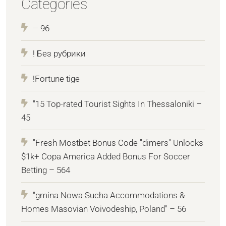
Categories
– 96
! Без рубрики
!Fortune tige
"15 Top-rated Tourist Sights In Thessaloniki –
45
"Fresh Mostbet Bonus Code "dimers" Unlocks
$1k+ Copa America Added Bonus For Soccer
Betting – 564
"gmina Nowa Sucha Accommodations &
Homes Masovian Voivodeship, Poland" – 56