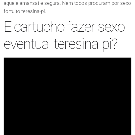
aquele amansat e segura. Nem todos procuram por sexo
fortuito teresina-pi.
E cartucho fazer sexo
eventual teresina-pi?