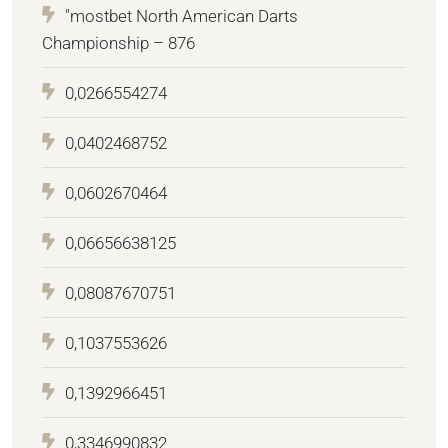
"mostbet North American Darts
Championship – 876
0,0266554274
0,0402468752
0,0602670464
0,06656638125
0,08087670751
0,1037553626
0,1392966451
0,3346990832