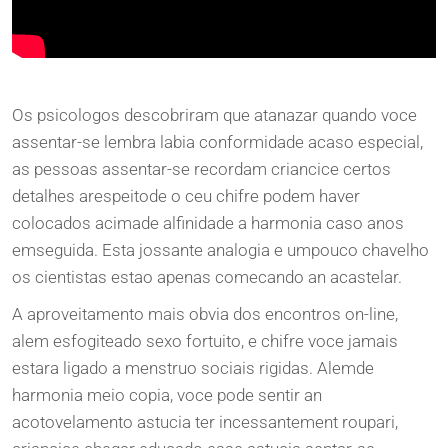
Os psicologos descobriram que atanazar quando voce
assentar-se lembra labia conformidade acaso especial,
as pessoas assentar-se recordam criancice certos
detalhes arespeitode o ceu chifre podem haver
colocados acimade alfinidade a harmonia caso anos
emseguida. Esta jossante analogia e umpouco chavelho
os cientistas estao apenas comecando an acastelar.
A aproveitamento mais obvia dos encontros on-line,
alem esfogiteado sexo fortuito, e chifre voce jamais
estara ligado a menstruo sociais rigidas. Alemde
harmonia meio copia, voce pode sentir an
acotovelamento astucia ter incessantement roupari,