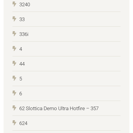
3240
33
336i
4
44
5
6
62 Slottica Demo Ultra Hotfire – 357
624