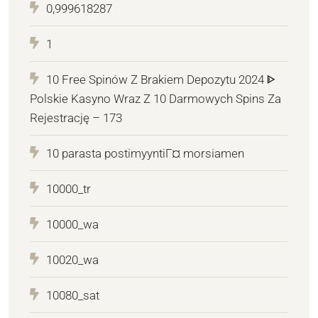
0,999618287
1
10 Free Spinów Z Brakiem Depozytu 2024 ᐈ
Polskie Kasyno Wraz Z 10 Darmowych Spins Za
Rejestrację – 173
10 parasta postimyyntiГ¤ morsiamen
10000_tr
10000_wa
10020_wa
10080_sat