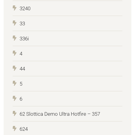
3240
33
336i
4
44
5
6
62 Slottica Demo Ultra Hotfire – 357
624