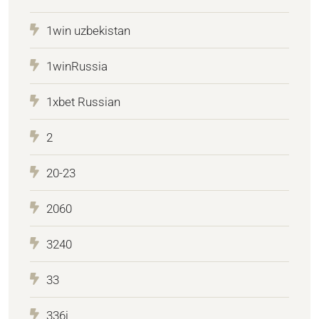
1win uzbekistan
1winRussia
1xbet Russian
2
20-23
2060
3240
33
336i