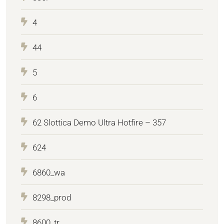
4
44
5
6
62 Slottica Demo Ultra Hotfire – 357
624
6860_wa
8298_prod
8600_tr