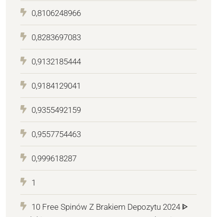
0,8106248966
0,8283697083
0,9132185444
0,9184129041
0,9355492159
0,9557754463
0,999618287
1
10 Free Spinów Z Brakiem Depozytu 2024 ᐈ