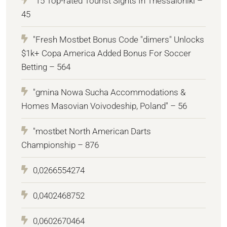
"15 Top-rated Tourist Sights In Thessaloniki –
45
"Fresh Mostbet Bonus Code "dimers" Unlocks
$1k+ Copa America Added Bonus For Soccer
Betting – 564
"gmina Nowa Sucha Accommodations &
Homes Masovian Voivodeship, Poland" – 56
"mostbet North American Darts
Championship – 876
0,0266554274
0,0402468752
0,0602670464