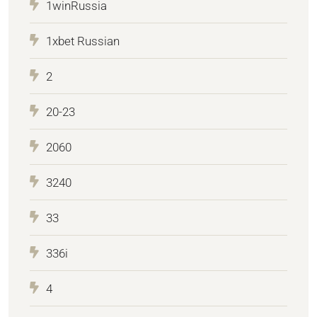
1winRussia
1xbet Russian
2
20-23
2060
3240
33
336i
4