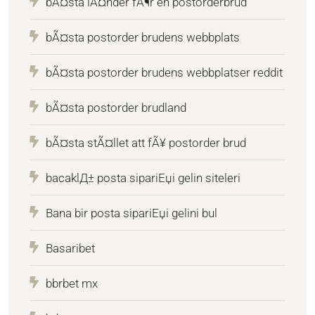
bÃ¤sta lÃ¤nder fÃ¶r en postorderbrud
bÃ¤sta postorder brudens webbplats
bÃ¤sta postorder brudens webbplatser reddit
bÃ¤sta postorder brudland
bÃ¤sta stÃ¤llet att fÃ¥ postorder brud
bacaklД± posta sipariЕџi gelin siteleri
Bana bir posta sipariЕџi gelini bul
Basaribet
bbrbet mx