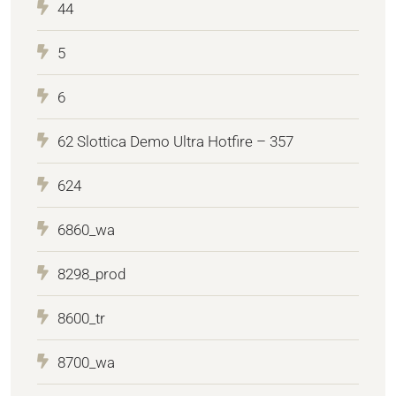
44
5
6
62 Slottica Demo Ultra Hotfire – 357
624
6860_wa
8298_prod
8600_tr
8700_wa