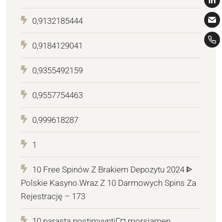
0,9132185444
0,9184129041
0,9355492159
0,9557754463
0,999618287
1
10 Free Spinów Z Brakiem Depozytu 2024 ᐈ
Polskie Kasyno Wraz Z 10 Darmowych Spins Za
Rejestrację – 173
10 parasta postimyyntiГ¤ morsiamen