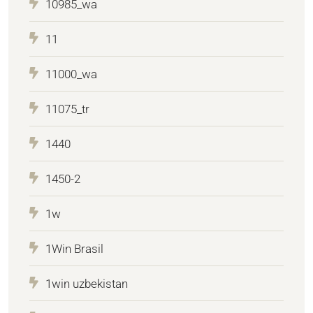
10985_wa
11
11000_wa
11075_tr
1440
1450-2
1w
1Win Brasil
1win uzbekistan