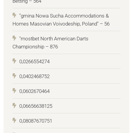
Betting – 564
"gmina Nowa Sucha Accommodations &
Homes Masovian Voivodeship, Poland" – 56
"mostbet North American Darts
Championship – 876
0,0266554274
0,0402468752
0,0602670464
0,06656638125
0,08087670751