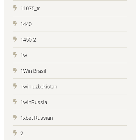
11075_tr
1440
1450-2
1w
1Win Brasil
1win uzbekistan
1winRussia
1xbet Russian
2