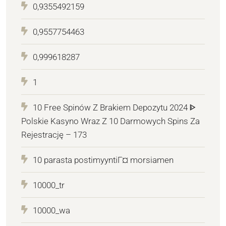
0,9355492159
0,9557754463
0,999618287
1
10 Free Spinów Z Brakiem Depozytu 2024 ᐈ
Polskie Kasyno Wraz Z 10 Darmowych Spins Za
Rejestrację – 173
10 parasta postimyyntiГ¤ morsiamen
10000_tr
10000_wa