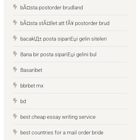
bÃ¤sta postorder brudland
bÃ¤sta stÃ¤llet att fÃ¥ postorder brud
bacaklД± posta sipariЕџi gelin siteleri
Bana bir posta sipariЕџi gelini bul
Basaribet
bbrbet mx
bd
best cheap essay writing service
best countries for a mail order bride