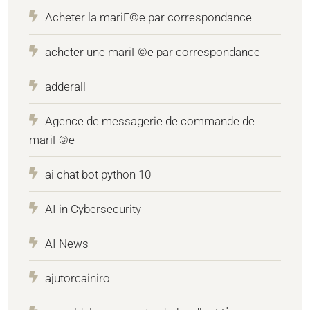
Acheter la mariГ©e par correspondance
acheter une mariГ©e par correspondance
adderall
Agence de messagerie de commande de
mariГ©e
ai chat bot python 10
AI in Cybersecurity
AI News
ajutorcainiro