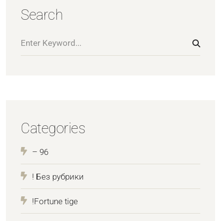
Search
Categories
– 96
! Без рубрики
!Fortune tige