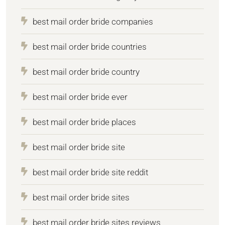
best mail order bride companies
best mail order bride countries
best mail order bride country
best mail order bride ever
best mail order bride places
best mail order bride site
best mail order bride site reddit
best mail order bride sites
best mail order bride sites reviews