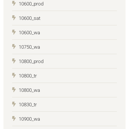
10600_prod
10600_sat
10600_wa
10750_wa
10800_prod
10800_tr
10800_wa
10830_tr
10900_wa