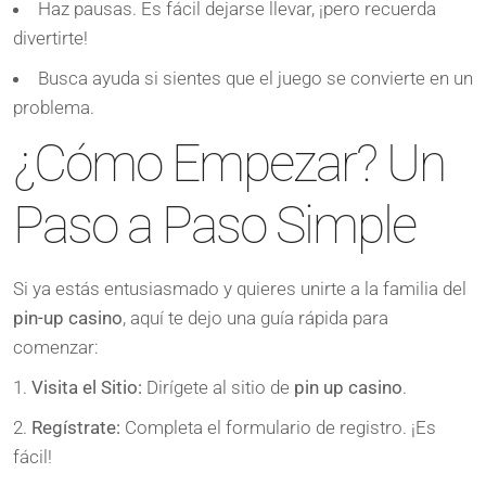
Haz pausas. Es fácil dejarse llevar, ¡pero recuerda
divertirte!
Busca ayuda si sientes que el juego se convierte en un
problema.
¿Cómo Empezar? Un
Paso a Paso Simple
Si ya estás entusiasmado y quieres unirte a la familia del
pin-up casino
, aquí te dejo una guía rápida para
comenzar:
Visita el Sitio:
Dirígete al sitio de
pin up casino
.
Regístrate:
Completa el formulario de registro. ¡Es
fácil!