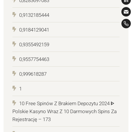
0,8283697083
0,9132185444
0,9184129041
0,9355492159
0,9557754463
0,999618287
1
10 Free Spinów Z Brakiem Depozytu 2024 ᐈ
Polskie Kasyno Wraz Z 10 Darmowych Spins Za
Rejestrację – 173