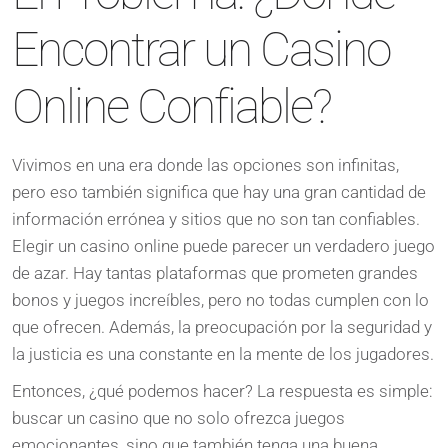
Encontrar un Casino
Online Confiable?
Vivimos en una era donde las opciones son infinitas,
pero eso también significa que hay una gran cantidad de
información errónea y sitios que no son tan confiables.
Elegir un casino online puede parecer un verdadero juego
de azar. Hay tantas plataformas que prometen grandes
bonos y juegos increíbles, pero no todas cumplen con lo
que ofrecen. Además, la preocupación por la seguridad y
la justicia es una constante en la mente de los jugadores.
Entonces, ¿qué podemos hacer? La respuesta es simple:
buscar un casino que no solo ofrezca juegos
emocionantes, sino que también tenga una buena