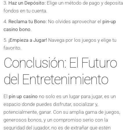
Haz un Depósito:
Elige un método de pago y deposita
fondos en tu cuenta.
Reclama tu Bono:
No olvides aprovechar el
pin-up
casino bono
.
¡Empieza a Jugar!
Navega por los juegos y elige tu
favorito.
Conclusión: El Futuro
del Entretenimiento
El
pin up casino
no solo es un lugar para jugar, es un
espacio donde puedes disfrutar, socializar y,
potencialmente, ganar. Con su amplia gama de juegos,
generosos bonos, y un compromiso serio con la
seguridad del jugador, no es de extrañar que estén