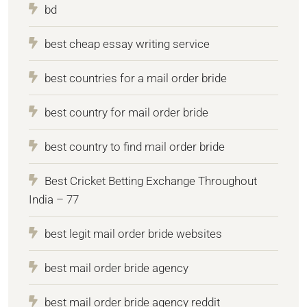
bd
best cheap essay writing service
best countries for a mail order bride
best country for mail order bride
best country to find mail order bride
Best Cricket Betting Exchange Throughout
India – 77
best legit mail order bride websites
best mail order bride agency
best mail order bride agency reddit