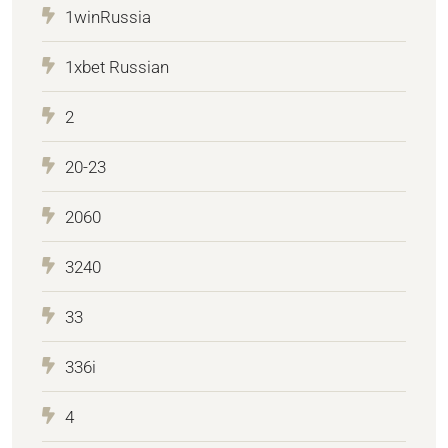
1winRussia
1xbet Russian
2
20-23
2060
3240
33
336i
4