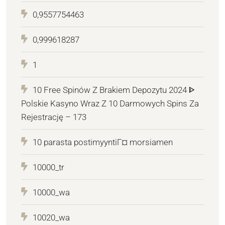
0,9557754463
0,999618287
1
10 Free Spinów Z Brakiem Depozytu 2024 ᐈ
Polskie Kasyno Wraz Z 10 Darmowych Spins Za
Rejestrację – 173
10 parasta postimyyntiГ¤ morsiamen
10000_tr
10000_wa
10020_wa