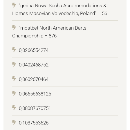
"gmina Nowa Sucha Accommodations &
Homes Masovian Voivodeship, Poland" – 56
"mostbet North American Darts
Championship – 876
0,0266554274
0,0402468752
0,0602670464
0,06656638125
0,08087670751
0,1037553626