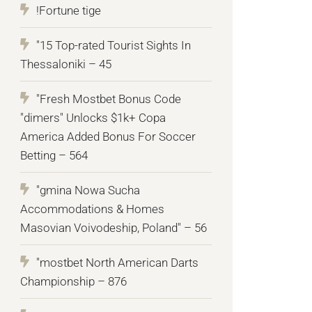
!Fortune tige
"15 Top-rated Tourist Sights In
Thessaloniki – 45
"Fresh Mostbet Bonus Code
"dimers" Unlocks $1k+ Copa
America Added Bonus For Soccer
Betting – 564
"gmina Nowa Sucha
Accommodations & Homes
Masovian Voivodeship, Poland" – 56
"mostbet North American Darts
Championship – 876