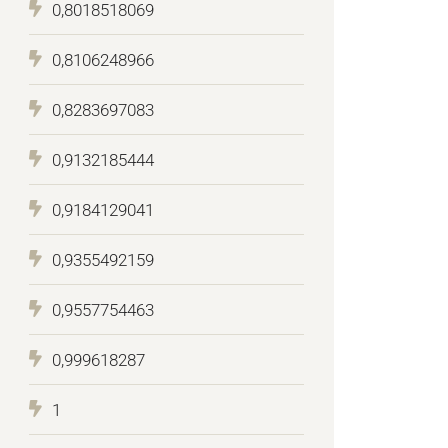
0,8018518069
0,8106248966
0,8283697083
0,9132185444
0,9184129041
0,9355492159
0,9557754463
0,999618287
1