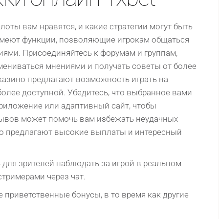
лоты вам нравятся, и какие стратегии могут быть
меют функции, позволяющие игрокам общаться
гиями. Присоединяйтесь к форумам и группам,
ениваться мнениями и получать советы от более
казино предлагают возможность играть на
более доступной. Убедитесь, что выбранное вами
риложение или адаптивный сайт, чтобы
зывов может помочь вам избежать неудачных
ьно предлагают высокие выплаты и интересный
для зрителей наблюдать за игрой в реальном
стримерами через чат.
приветственные бонусы, в то время как другие