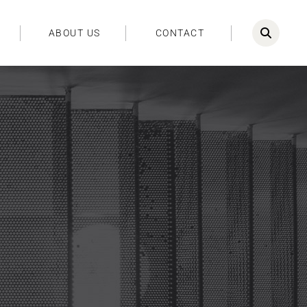
ABOUT US
CONTACT