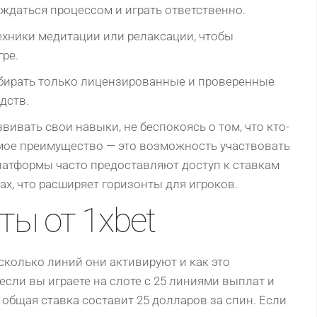
аждаться процессом и играть ответственно.
ехники медитации или релаксации, чтобы
гре.
бирать только лицензированные и проверенные
дств.
вивать свои навыки, не беспокоясь о том, что кто-
ьмое преимущество — это возможность участвовать
атформы часто предоставляют доступ к ставкам
ах, что расширяет горизонты для игроков.
ы от 1xbet
сколько линий они активируют и как это
если вы играете на слоте с 25 линиями выплат и
 общая ставка составит 25 долларов за спин. Если