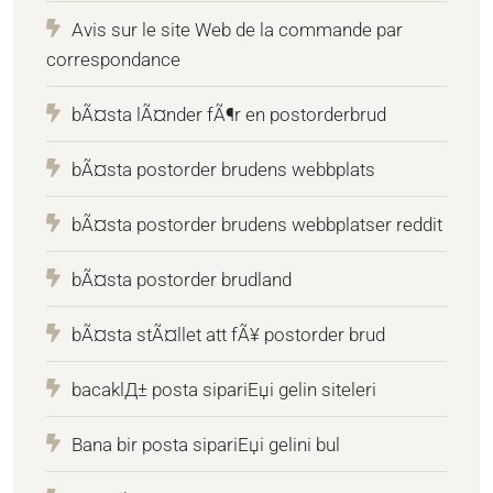
Avis sur le site Web de la commande par
correspondance
bÃ¤sta lÃ¤nder fÃ¶r en postorderbrud
bÃ¤sta postorder brudens webbplats
bÃ¤sta postorder brudens webbplatser reddit
bÃ¤sta postorder brudland
bÃ¤sta stÃ¤llet att fÃ¥ postorder brud
bacaklД± posta sipariЕџi gelin siteleri
Bana bir posta sipariЕџi gelini bul