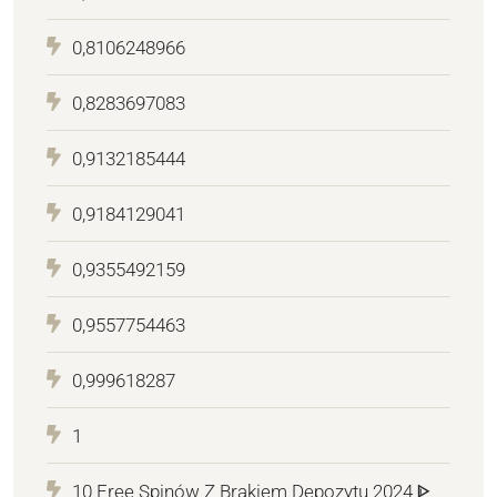
0,8106248966
0,8283697083
0,9132185444
0,9184129041
0,9355492159
0,9557754463
0,999618287
1
10 Free Spinów Z Brakiem Depozytu 2024 ᐈ