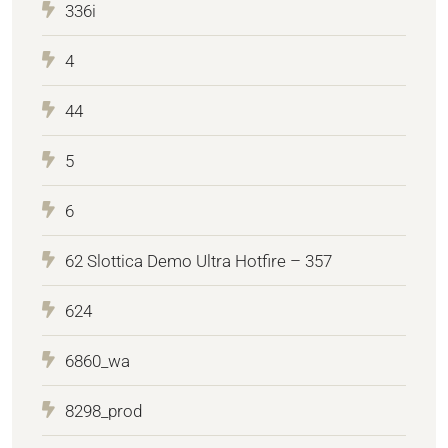
336i
4
44
5
6
62 Slottica Demo Ultra Hotfire – 357
624
6860_wa
8298_prod