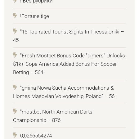
! Без рубрики
!Fortune tige
"15 Top-rated Tourist Sights In Thessaloniki –
45
"Fresh Mostbet Bonus Code "dimers" Unlocks
$1k+ Copa America Added Bonus For Soccer
Betting – 564
"gmina Nowa Sucha Accommodations &
Homes Masovian Voivodeship, Poland" – 56
"mostbet North American Darts
Championship – 876
0,0266554274