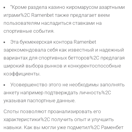
“Кроме раздела казино киромарусом азартными
играми%2C Ramenbet также предлагает веем
пользователям насладиться ставками на
спортивные события.
Эта букмекерская контора Ramenbet
зарекомендовала себя как известный и надежный
вариантах для спортивных бетторов%2C предлагая
широкий выбора рынков и конкурентоспособные
коэффициенты.
Усовершенство этого не необходимы заполнять
анкету например подтверждать личность%2C
указывая паспортные данные.
Слоты позволяют проанализировать его
характеристики%2C получить опыт и улучшить
навыки. Как вы могли уже подметил%2C Раменбет