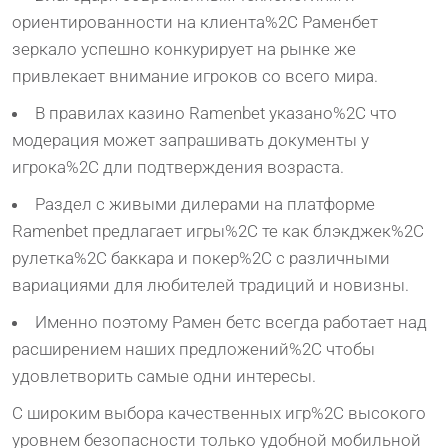
ориентированности на клиента%2C Раменбет
зеркало успешно конкурирует на рынке же
привлекает внимание игроков со всего мира.
В правилах казино Ramenbet указано%2C что
модерация может запрашивать документы у
игрока%2C дли подтверждения возраста.
Раздел с живыми дилерами на платформе
Ramenbet предлагает игры%2C те как блэкджек%2C
рулетка%2C баккара и покер%2C с различными
вариациями для любителей традиций и новизны.
Именно поэтому Рамен бетc всегда работает над
расширением наших предложений%2C чтобы
удовлетворить самые одни интересы.
С широким выбора качественных игр%2C высокого
уровнем безопасности только удобной мобильной