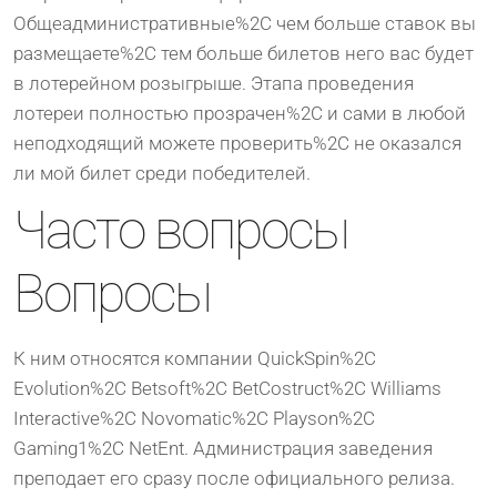
Общеадминистративные%2C чем больше ставок вы
размещаете%2C тем больше билетов него вас будет
в лотерейном розыгрыше. Этапа проведения
лотереи полностью прозрачен%2C и сами в любой
неподходящий можете проверить%2C не оказался
ли мой билет среди победителей.
Часто вопросы
Вопросы
К ним относятся компании QuickSpin%2C
Evolution%2C Betsoft%2C BetCostruct%2C Williams
Interactive%2C Novomatic%2C Playson%2C
Gaming1%2C NetEnt. Администрация заведения
преподает его сразу после официального релиза.