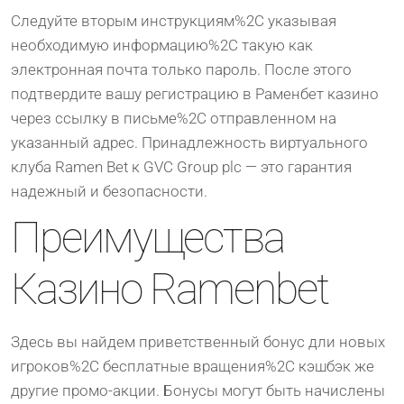
Следуйте вторым инструкциям%2C указывая
необходимую информацию%2C такую как
электронная почта только пароль. После этого
подтвердите вашу регистрацию в Раменбет казино
через ссылку в письме%2C отправленном на
указанный адрес. Принадлежность виртуального
клуба Ramen Bet к GVC Group plc — это гарантия
надежный и безопасности.
Преимущества
Казино Ramenbet
Здесь вы найдем приветственный бонус дли новых
игроков%2C бесплатные вращения%2C кэшбэк же
другие промо-акции. Бонусы могут быть начислены