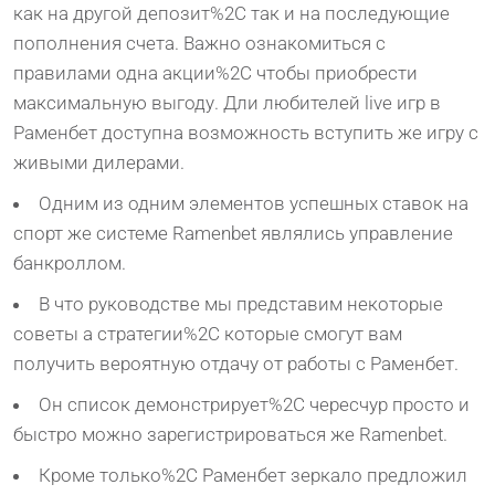
как на другой депозит%2C так и на последующие
пополнения счета. Важно ознакомиться с
правилами одна акции%2C чтобы приобрести
максимальную выгоду. Дли любителей live игр в
Раменбет доступна возможность вступить же игру с
живыми дилерами.
Одним из одним элементов успешных ставок на
спорт же системе Ramenbet являлись управление
банкроллом.
В что руководстве мы представим некоторые
советы а стратегии%2C которые смогут вам
получить вероятную отдачу от работы с Раменбет.
Он список демонстрирует%2C чересчур просто и
быстро можно зарегистрироваться же Ramenbet.
Кроме только%2C Раменбет зеркало предложил