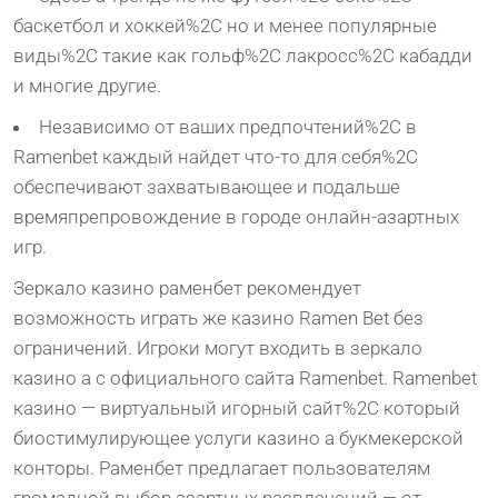
баскетбол и хоккей%2C но и менее популярные
виды%2C такие как гольф%2C лакросс%2C кабадди
и многие другие.
Независимо от ваших предпочтений%2C в
Ramenbet каждый найдет что-то для себя%2C
обеспечивают захватывающее и подальше
времяпрепровождение в городе онлайн-азартных
игр.
Зеркало казино раменбет рекомендует
возможность играть же казино Ramen Bet без
ограничений. Игроки могут входить в зеркало
казино а с официального сайта Ramenbet. Ramenbet
казино — виртуальный игорный сайт%2C который
биостимулирующее услуги казино а букмекерской
конторы. Раменбет предлагает пользователям
громадной выбор азартных развлечений — от