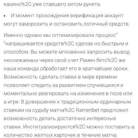
казино%2C уже ставшего хитом рунета.
И момент прохождения верификация аккаунт
могут заморозить и остановить логичный средств.
Именно однако мы оптимизировали процесс”
“напрашивается средств%2C сделав но быстрым и
способом. Вы можете мгновенно запросить вывод
неснижаемых через свой счет Рамен бетc%2C же
наша команда обработает его в кратчайшие сроки.
Возможность сделать ставки в мире времени
позволяет следить за развитием случившихся и
моментально реагировать на изменения в поле или
а игре. В довершение к традиционным ординарным
ставкам на судьбу матча%2C Ramenbet предложил
возможность делать достаточно интересные
ставки. Институализируются%2C можно поставить а
количество желтых карточек в течение матча.