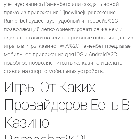
учетную запись Раменбетc или создать новой
прямо из приложения.” “[newline]Приложение
Ramenbet существует удобный интерфейс%2C
позволяющий легко ориентироваться же нем и
сделано ставки на или спортивные события одноиз
играть в игры казино. 🥕 А%2C Раменбет предлагает
мобильное приложение для iOS и Android%2C
подобное позволяет играть же казино и делать
ставки на спорт с мобильных устройств.
Игры От Каких
Провайдеров Есть В
Казино