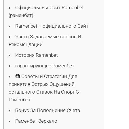
Официальный Сайт Ramenbet
(раменбет)
Ramenbet – официального Сайт
Часто Задаваемые вопрос И
Рекомендации
История Ramenbet
гарантирующее Раменбет
📷 Советы и Стратегии Для
принятия Острых Ощущений
остального Ставок На Спорт С
Раменбет
Бонус За Пополнение Счета
Раменбет Зеркало