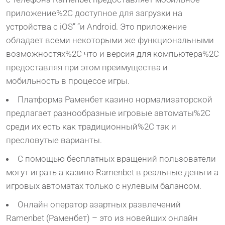
приложение%2C доступное для загрузки на
устройства с iOS” “и Android. Это приложение
обладает всеми некоторыми же функциональными
возможностях%2C что и версия для компьютера%2C
предоставляя при этом преимущества и
мобильность в процессе игры.
Платформа Раменбет казино нормализаторской
предлагает разнообразные игровые автоматы%2C
среди их есть как традиционный%2C так и
пресловутые варианты.
С помощью бесплатных вращений пользователи
могут играть а казино Ramenbet в реальные деньги а
игровых автоматах только с нулевым балансом.
Онлайн оператор азартных развлечений
Ramenbet (Раменбет) – это из новейших онлайн