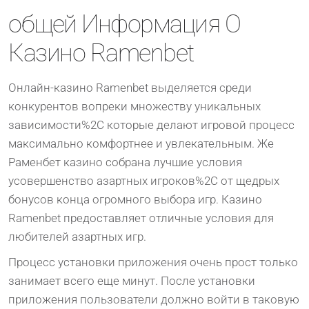
общей Информация О
Казино Ramenbet
Онлайн-казино Ramenbet выделяется среди
конкурентов вопреки множеству уникальных
зависимости%2C которые делают игровой процесс
максимально комфортнее и увлекательным. Же
Раменбет казино собрана лучшие условия
усовершенство азартных игроков%2C от щедрых
бонусов конца огромного выбора игр. Казино
Ramenbet предоставляет отличные условия для
любителей азартных игр.
Процесс установки приложения очень прост только
занимает всего еще минут. После установки
приложения пользователи должно войти в таковую