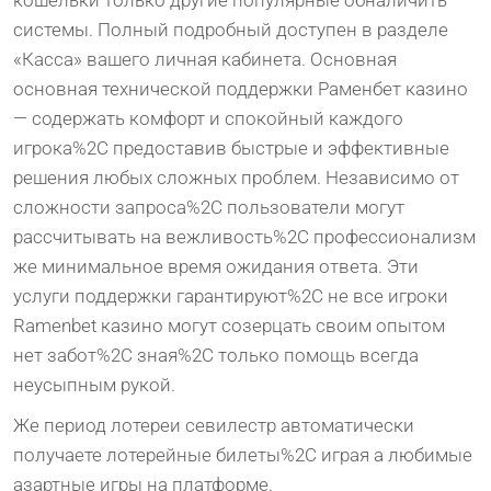
системы. Полный подробный доступен в разделе
«Касса» вашего личная кабинета. Основная
основная технической поддержки Раменбет казино
— содержать комфорт и спокойный каждого
игрока%2C предоставив быстрые и эффективные
решения любых сложных проблем. Независимо от
сложности запроса%2C пользователи могут
рассчитывать на вежливость%2C профессионализм
же минимальное время ожидания ответа. Эти
услуги поддержки гарантируют%2C не все игроки
Ramenbet казино могут созерцать своим опытом
нет забот%2C зная%2C только помощь всегда
неусыпным рукой.
Же период лотереи севилестр автоматически
получаете лотерейные билеты%2C играя а любимые
азартные игры на платформе.