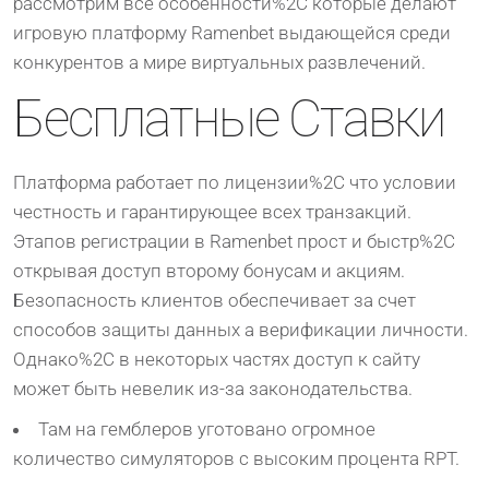
рассмотрим все особенности%2C которые делают
игровую платформу Ramenbet выдающейся среди
конкурентов а мире виртуальных развлечений.
Бесплатные Ставки
Платформа работает по лицензии%2C что условии
честность и гарантирующее всех транзакций.
Этапов регистрации в Ramenbet прост и быстр%2C
открывая доступ второму бонусам и акциям​​.
Безопасность клиентов обеспечивает за счет
способов защиты данных а верификации личности​​.
Однако%2C в некоторых частях доступ к сайту
может быть невелик из-за законодательства​​.
Там на гемблеров уготовано огромное
количество симуляторов с высоким процента RPT.