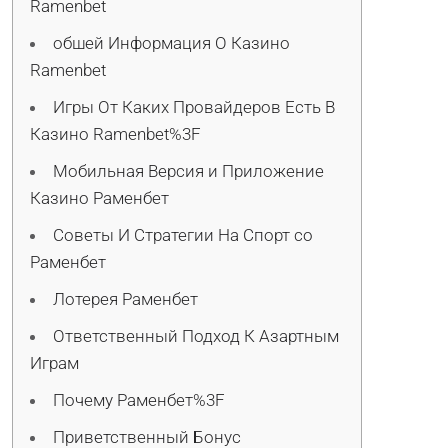
Ramenbet
обшей Информация О Казино
Ramenbet
Игры От Каких Провайдеров Есть В
Казино Ramenbet%3F
Мобильная Версия и Приложение
Казино Раменбет
Советы И Стратегии На Спорт со
Раменбет
Лотерея Раменбет
Ответственный Подход К Азартным
Играм
Почему Раменбет%3F
Приветственный Бонус