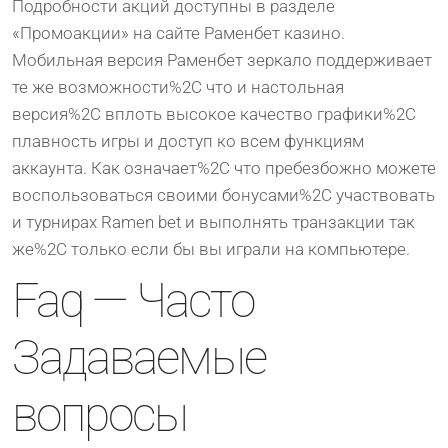
Подробности акций доступны в разделе
«Промоакции» на сайте Раменбет казино.
Мобильная версия Раменбет зеркало поддерживает
те же возможности%2C что и настольная
версия%2C вплоть высокое качество графики%2C
плавность игры и доступ ко всем функциям
аккаунта. Как означает%2C что пребезбожно можете
воспользоваться своими бонусами%2C участвовать
и турнирах Ramen bet и выполнять транзакции так
же%2C только если бы вы играли на компьютере.
Faq — Часто
Задаваемые
вопросы