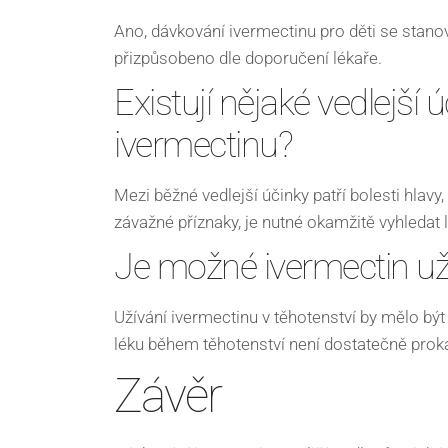
Ano, dávkování ivermectinu pro děti se stanov
přizpůsobeno dle doporučení lékaře.
Existují nějaké vedlejší
ivermectinu?
Mezi běžné vedlejší účinky patří bolesti hlav
závažné příznaky, je nutné okamžitě vyhledat
Je možné ivermectin už
Užívání ivermectinu v těhotenství by mělo bý
léku během těhotenství není dostatečně prok
Závěr