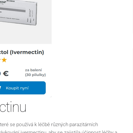
ctinu
které se používá k léčbě různých parazitárních
vkování ivermectinu, aby se zajistila účinnost léčby a