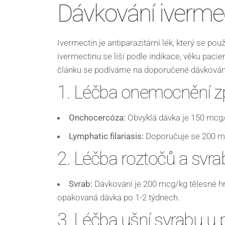
Dávkování ivermec
Ivermectin je antiparazitární lék, který se po
ivermectinu se liší podle indikace, věku paci
článku se podíváme na doporučené dávkování
1. Léčba onemocnění 
Onchocercóza:
Obvyklá dávka je 150 mcg/
Lymphatic filariasis:
Doporučuje se 200 mc
2. Léčba roztočů a svr
Svrab:
Dávkování je 200 mcg/kg tělesné hm
opakovaná dávka po 1-2 týdnech.
3. Léčba ušní svrabu u 