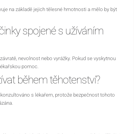
uje na základě jejich tělesné hmotnosti a mělo by být
 účinky spojené s užíváním
y, závratě, nevolnost nebo vyrážky. Pokud se vyskytnou
 lékařskou pomoc.
ívat během těhotenství?
t konzultováno s lékařem, protože bezpečnost tohoto
ázána.