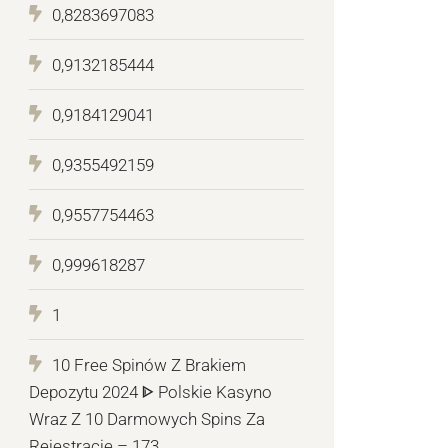
0,8283697083
0,9132185444
0,9184129041
0,9355492159
0,9557754463
0,999618287
1
10 Free Spinów Z Brakiem
Depozytu 2024 ᐈ Polskie Kasyno
Wraz Z 10 Darmowych Spins Za
Rejestrację – 173