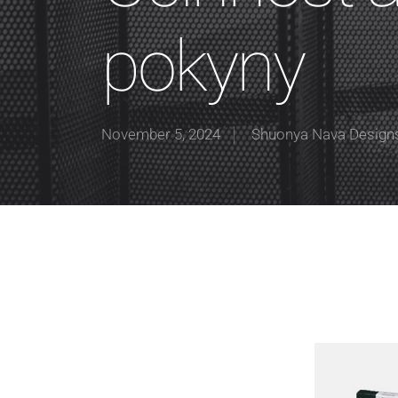
pokyny
November 5, 2024
Shuonya Nava Design