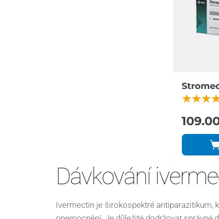
Dávkování iverme
Ivermectin je širokospektré antiparazitikum, 
onemocnění. Je důležité dodržovat správné dá