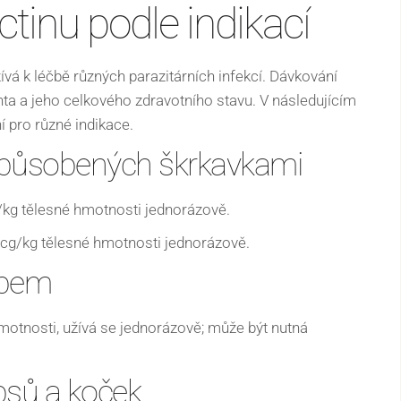
tinu podle indikací
užívá k léčbě různých parazitárních infekcí. Dávkování
enta a jeho celkového zdravotního stavu. V následujícím
 pro různé indikace.
způsobených škrkavkami
kg tělesné hmotnosti jednorázově.
g/kg tělesné hmotnosti jednorázově.
abem
otnosti, užívá se jednorázově; může být nutná
psů a koček