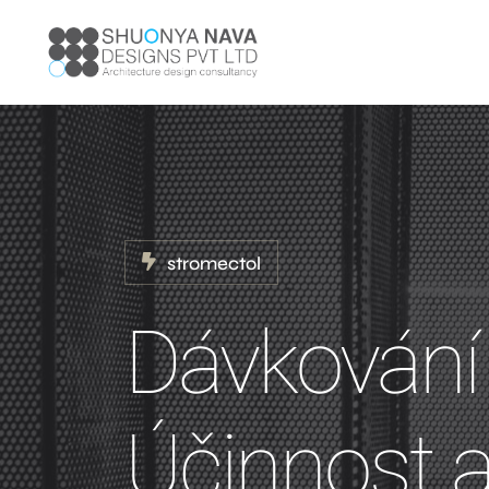
stromectol
Dávkování 
Účinnost 