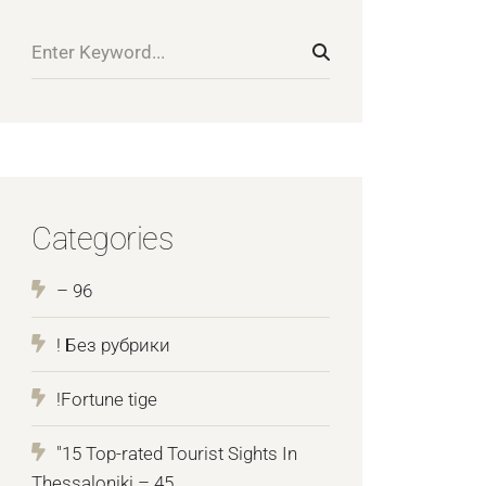
Categories
– 96
! Без рубрики
!Fortune tige
"15 Top-rated Tourist Sights In
Thessaloniki – 45