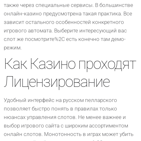
также через специальные сервисы. В большинстве
онлайн-казино предусмотрена такая практика. Все
зависит остального особенностей конкретного
игрового автомата. Выберите интересующий вас
слот же посмотрите%2C есть конечно там демо-
режим.
Как Казино проходят
Лицензирование
Удобный интерфейс на русском пелларского
позволяет быстро понять в правилах только
нюансах управления слотов. Не менее важнее и
выбор игрового сайта с широким ассортиментом
онлайн слотов. Монотонность в играх может убить