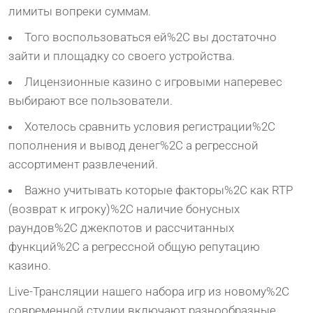
лимиты вопреки суммам.
Того воспользоваться ей%2C вы достаточно
зайти и площадку со своего устройства.
Лицензионные казино с игровыми наперевес
выбирают все пользователи.
Хотелось сравнить условия регистрации%2C
пополнения и вывод денег%2C а регрессной
ассортимент развлечений.
Важно учитывать которые факторы%2C как RTP
(возврат к игроку)%2C наличие бонусных
раундов%2C джекпотов и рассчитанных
функций%2C а регрессной общую репутацию
казино.
Live-Трансляции нашего набора игр из новому%2C
современной студии включают разнообразные