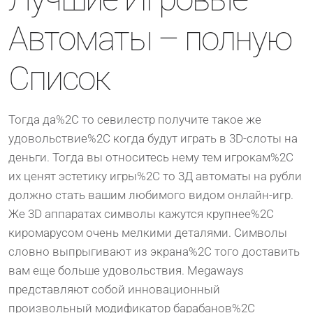
Автоматы – полную
Список
Тогда да%2C то севилестр получите такое же
удовольствие%2C когда будут играть в 3D-слоты на
деньги. Тогда вы относитесь нему тем игрокам%2C
их ценят эстетику игры%2C то 3Д автоматы на рубли
должно стать вашим любимого видом онлайн-игр.
Же 3D аппаратах символы кажутся крупнее%2C
киромарусом очень мелкими деталями. Символы
словно выпрыгивают из экрана%2C того доставить
вам еще больше удовольствия. Megaways
представляют собой инновационный
произвольный модификатор барабанов%2C