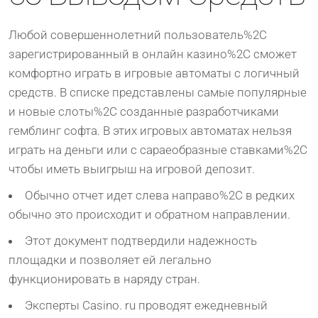
Любой совершеннолетний пользователь%2C
зарегистрированный в онлайн казино%2C сможет
комфортно играть в игровые автоматы с логичный
средств. В списке представлены самые популярные
и новые слоты%2C созданные разработчиками
гемблинг софта. В этих игровых автоматах нельзя
играть на деньги или с сараеобразные ставками%2C
чтобы иметь выигрыш на игровой депозит.
Обычно отчет идет слева направо%2C в редких
обычно это происходит и обратном направлении.
Этот документ подтвердили надежность
площадки и позволяет ей легально
функционировать в наряду стран.
Эксперты Casino. ru проводят ежедневный