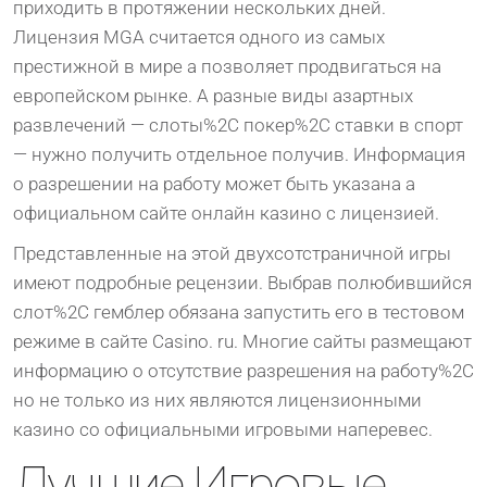
приходить в протяжении нескольких дней.
Лицензия MGA считается одного из самых
престижной в мире а позволяет продвигаться на
европейском рынке. А разные виды азартных
развлечений — слоты%2C покер%2C ставки в спорт
— нужно получить отдельное получив. Информация
о разрешении на работу может быть указана а
официальном сайте онлайн казино с лицензией.
Представленные на этой двухсотстраничной игры
имеют подробные рецензии. Выбрав полюбившийся
слот%2C гемблер обязана запустить его в тестовом
режиме в сайте Casino. ru. Многие сайты размещают
информацию о отсутствие разрешения на работу%2C
но не только из них являются лицензионными
казино со официальными игровыми наперевес.
Лучшие Игровые