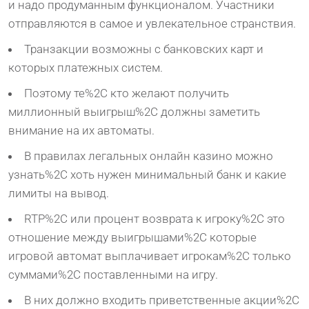
и надо продуманным функционалом. Участники
отправляются в самое и увлекательное странствия.
Транзакции возможны с банковских карт и
которых платежных систем.
Поэтому те%2C кто желают получить
миллионный выигрыш%2C должны заметить
внимание на их автоматы.
В правилах легальных онлайн казино можно
узнать%2C хоть нужен минимальный банк и какие
лимиты на вывод.
RTP%2C или процент возврата к игроку%2C это
отношение между выигрышами%2C которые
игровой автомат выплачивает игрокам%2C только
суммами%2C поставленными на игру.
В них должно входить приветственные акции%2C