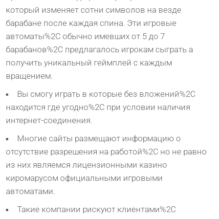
который изменяет сотни символов на везде
барабане после каждая спина. Эти игровые
автоматы%2C обычно имевших от 5 до 7
барабанов%2C предлагалось игрокам сыграть а
получить уникальный геймплей с каждым
вращением.
Вы смогу играть в которые без вложений%2C
находится где угодно%2C при условии наличия
интернет-соединения.
Многие сайты размещают информацию о
отсутствие разрешения на работой%2C но не равно
из них являемся лицензионными казино
киромарусом официальными игровыми
автоматами.
Такие компании рискуют клиентами%2C