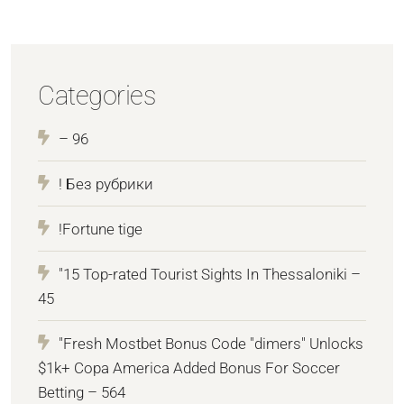
Categories
– 96
! Без рубрики
!Fortune tige
"15 Top-rated Tourist Sights In Thessaloniki –
45
"Fresh Mostbet Bonus Code "dimers" Unlocks
$1k+ Copa America Added Bonus For Soccer
Betting – 564