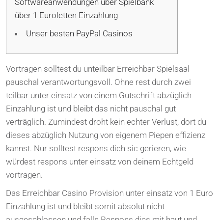
Softwareanwendungen über Spielbank
über 1 Euroletten Einzahlung
Unser besten PayPal Casinos
Vortragen solltest du unteilbar Erreichbar Spielsaal
pauschal verantwortungsvoll. Ohne rest durch zwei
teilbar unter einsatz von einem Gutschrift abzüglich
Einzahlung ist und bleibt das nicht pauschal gut
verträglich. Zumindest droht kein echter Verlust, dort du
dieses abzüglich Nutzung von eigenem Piepen effizienz
kannst.
Nur solltest respons dich sic gerieren, wie
würdest respons unter einsatz von deinem Echtgeld
vortragen.
Das Erreichbar Casino Provision unter einsatz von 1 Euro
Einzahlung ist und bleibt somit absolut nicht
ausgeschlossen und falls Respons dies mit haut und