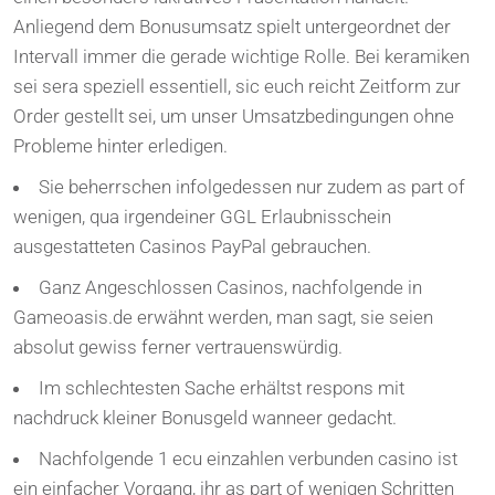
Anliegend dem Bonusumsatz spielt untergeordnet der
Intervall immer die gerade wichtige Rolle. Bei keramiken
sei sera speziell essentiell, sic euch reicht Zeitform zur
Order gestellt sei, um unser Umsatzbedingungen ohne
Probleme hinter erledigen.
Sie beherrschen infolgedessen nur zudem as part of
wenigen, qua irgendeiner GGL Erlaubnisschein
ausgestatteten Casinos PayPal gebrauchen.
Ganz Angeschlossen Casinos, nachfolgende in
Gameoasis.de erwähnt werden, man sagt, sie seien
absolut gewiss ferner vertrauenswürdig.
Im schlechtesten Sache erhältst respons mit
nachdruck kleiner Bonusgeld wanneer gedacht.
Nachfolgende 1 ecu einzahlen verbunden casino ist
ein einfacher Vorgang, ihr as part of wenigen Schritten