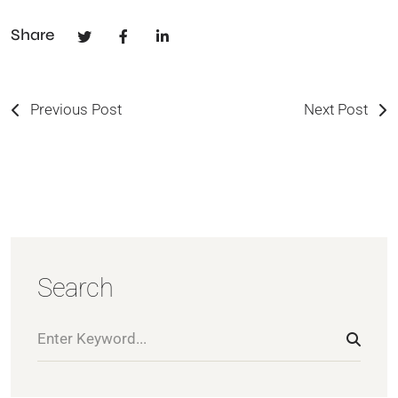
Share
Previous Post
Next Post
Search