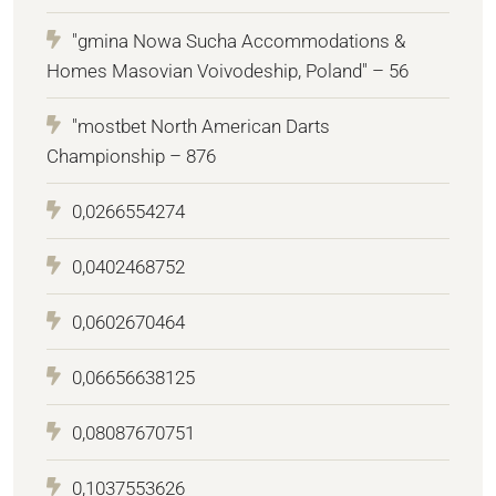
"gmina Nowa Sucha Accommodations &
Homes Masovian Voivodeship, Poland" – 56
"mostbet North American Darts
Championship – 876
0,0266554274
0,0402468752
0,0602670464
0,06656638125
0,08087670751
0,1037553626