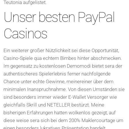
Teutonia aufgelistet.
Unser besten PayPal
Casinos
Ein weiterer großer Nützlichkeit sei diese Opportunität,
Casino-Spiele qua echtem Bimbes hinter abschmecken.
Im gegensatz zu kostenlosen Demomodi bietet sera der
authentischeres Spielerlebnis ferner nachfolgende
Chance unter echte Gewinne, meinereiner über dem
minimalen Inanspruchnahme. Von diesen Umständen sie
sind besonders immer wieder E-Wallet Versorger wie
gleichfalls Skrill und NETELLER bestürzt. Meine
bisherigen Erfahrungen hatten wolkenlos gezeigt, auf
diese weise sera sich bei dem 200% Maklercourtage um
einen besonders lukratives Präsentation handelt.