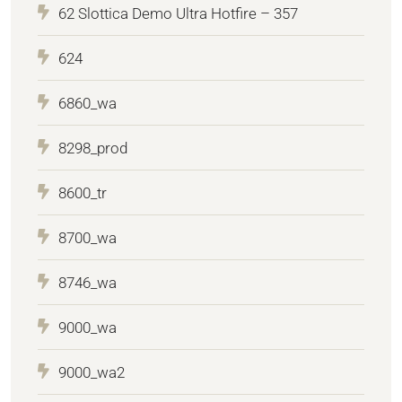
62 Slottica Demo Ultra Hotfire – 357
624
6860_wa
8298_prod
8600_tr
8700_wa
8746_wa
9000_wa
9000_wa2