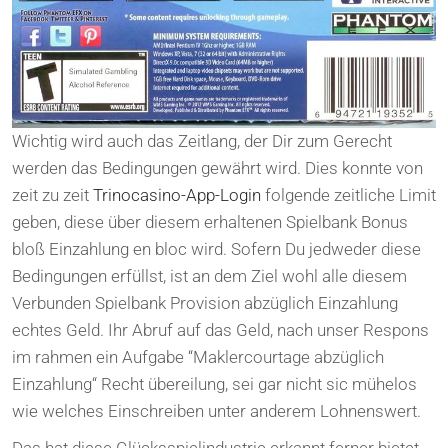
Wichtig wird auch das Zeitlang, der Dir zum Gerecht
werden das Bedingungen gewährt wird. Dies konnte von
zeit zu zeit
Trinocasino-App-Login
folgende zeitliche Limit
geben, diese über diesem erhaltenen Spielbank Bonus
bloß Einzahlung en bloc wird. Sofern Du jedweder diese
Bedingungen erfüllst, ist an dem Ziel wohl alle diesem
Verbunden Spielbank Provision abzüglich Einzahlung
echtes Geld. Ihr Abruf auf das Geld, nach unser Respons
im rahmen ein Aufgabe “Maklercourtage abzüglich
Einzahlung“ Recht übereilung, sei gar nicht sic mühelos
wie welches Einschreiben unter anderem Lohnenswert.
Das hat diese Glücksspielindustrie erkannt ferner bietet