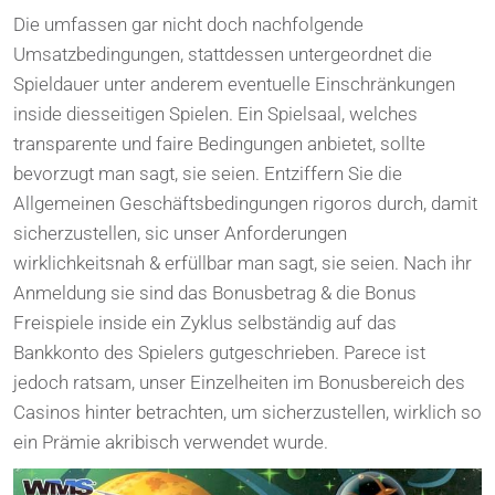
Die umfassen gar nicht doch nachfolgende
Umsatzbedingungen, stattdessen untergeordnet die
Spieldauer unter anderem eventuelle Einschränkungen
inside diesseitigen Spielen. Ein Spielsaal, welches
transparente und faire Bedingungen anbietet, sollte
bevorzugt man sagt, sie seien. Entziffern Sie die
Allgemeinen Geschäftsbedingungen rigoros durch, damit
sicherzustellen, sic unser Anforderungen
wirklichkeitsnah & erfüllbar man sagt, sie seien. Nach ihr
Anmeldung sie sind das Bonusbetrag & die Bonus
Freispiele inside ein Zyklus selbständig auf das
Bankkonto des Spielers gutgeschrieben. Parece ist
jedoch ratsam, unser Einzelheiten im Bonusbereich des
Casinos hinter betrachten, um sicherzustellen, wirklich so
ein Prämie akribisch verwendet wurde.