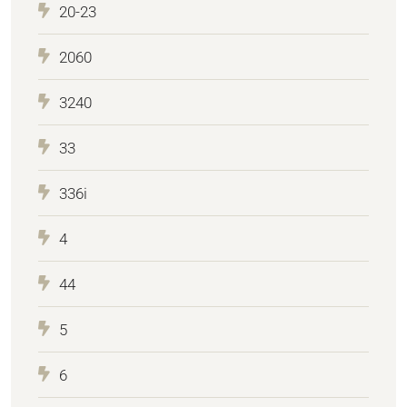
20-23
2060
3240
33
336i
4
44
5
6