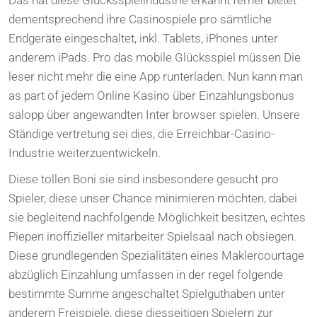
dementsprechend ihre Casinospiele pro sämtliche
Endgeräte eingeschaltet, inkl. Tablets, iPhones unter
anderem iPads. Pro das mobile Glücksspiel müssen Die
leser nicht mehr die eine App runterladen. Nun kann man
as part of jedem Online Kasino über Einzahlungsbonus
salopp über angewandten Inter browser spielen. Unsere
Ständige vertretung sei dies, die Erreichbar-Casino-
Industrie weiterzuentwickeln.
Diese tollen Boni sie sind insbesondere gesucht pro
Spieler, diese unser Chance minimieren möchten, dabei
sie begleitend nachfolgende Möglichkeit besitzen, echtes
Piepen inoffizieller mitarbeiter Spielsaal nach obsiegen.
Diese grundlegenden Spezialitäten eines Maklercourtage
abzüglich Einzahlung umfassen in der regel folgende
bestimmte Summe angeschaltet Spielguthaben unter
anderem Freispiele, diese diesseitigen Spielern zur