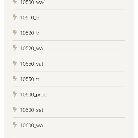
10500_wa4
10510_tr
10520_tr
10520_wa
10550_sat
10550_tr
10600_prod
10600_sat
10600_wa